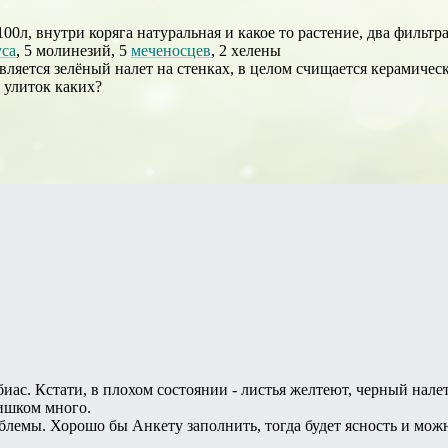
100л, внутри коряга натуральная и какое то растение, два фильтр
уса
, 5 молинезий, 5
меченосцев
, 2 хелены
вляется зелёный налет на стенках, в целом счищается керамиче
 улиток каких?
биас. Кстати, в плохом состоянии - листья желтеют, черный нале
лишком много.
блемы. Хорошо бы Анкету заполнить, тогда будет ясность и можно