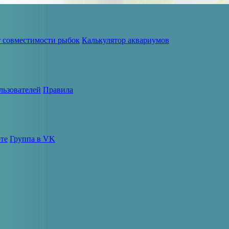
т совместимости рыбок
Калькулятор аквариумов
льзователей
Правила
те
Группа в VK