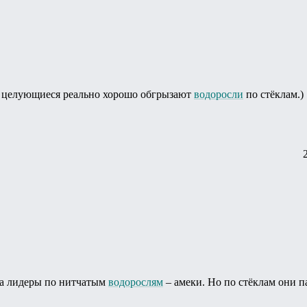
о целующиеся реально хорошо обгрызают
водоросли
по стёклам.)
ока лидеры по нитчатым
водорослям
– амеки. Но по стёклам они па