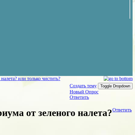
 налета? или только чистить?
Создать тему
Toggle Dropdown
Новый Опрос
Ответить
риума от зеленого налета?
Ответить