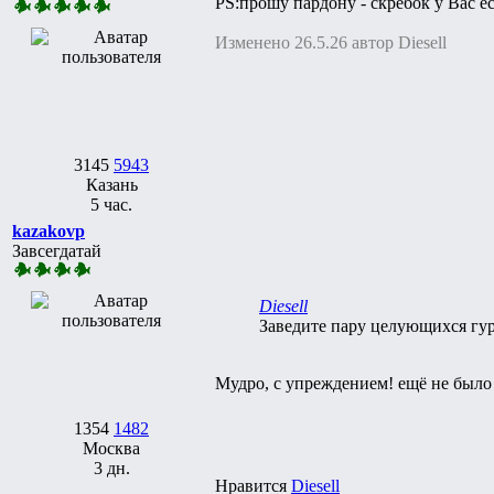
PS:прошу пардону - скребок у Вас ес
Изменено 26.5.26 автор Diesell
3145
5943
Казань
5 час.
kazakovp
Завсегдатай
Diesell
Заведите пару целующихся гу
Мудро, с упреждением! ещё не было 
1354
1482
Москва
3 дн.
Нравится
Diesell