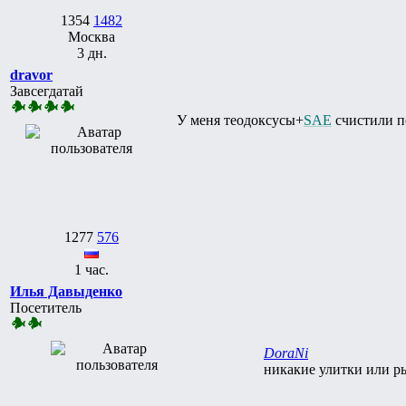
1354
1482
Москва
3 дн.
dravor
Завсегдатай
У меня теодоксусы+
SAE
счистили п
1277
576
1 час.
Илья Давыденко
Посетитель
DoraNi
никакие улитки или р