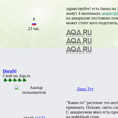
здравствуйте! есть банка на 
живут 4 маленьких
анцистр
на аквариуме постоянно поя
8
может стоит кого подселить,
23 час.
DoraNi
Свой на Aqa.ru
Лина Тут
"Какое-то" растение это ану
привязать. Похоже, света с
С аквариумом явно есть про
на кофейной гуще.