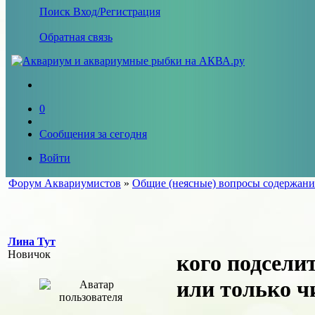
Поиск
Вход/Регистрация
Обратная связь
0
Сообщения за сегодня
Войти
Форум Аквариумистов
»
Общие (неясные) вопросы содержани
Лина Тут
Новичок
кого подсели
или только ч