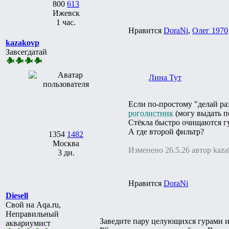
800
613
Ижевск
1 час.
Нравится
DoraNi
,
Олег 1970
kazakovp
Завсегдатай
Лина Тут
Если по-простому "делай ра
роголистник
(могу выдать по
Стёкла быстро очищаются губ
А где второй фильтр?
1354
1482
Москва
Изменено 26.5.26 автор kaz
3 дн.
Нравится
DoraNi
Diesell
Свой на Aqa.ru,
Неправильный
Заведите пару целующихся гурами и
аквариумист