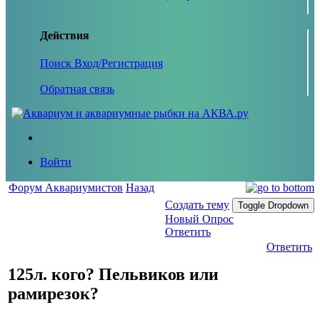
Действия
Поиск
Вход/Регистрация
Обратная связь
Войти
Форум Аквариумистов
Назад
Создать тему
Toggle Dropdown
Новый Опрос
Ответить
Ответить
125л. кого? Пельвиков или
рамирезок?