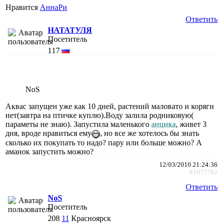
Нравится
АннаРи
Ответить
НАТАТУЛЯ
Посетитель
117
NoS
Аквас запущен уже как 10 дней, растений маловато и коряги
нет(завтра на птичке куплю).Воду залила родниковую(
параметы не знаю). Запустила маленького
анцика
, живет 3
дня, вроде нравиться ему
, но все же хотелось бы знать
сколько их покупать то надо? пару или больше можно? А
аманок запустить можно?
12/03/2010 21:24:36
#1077782
Ответить
NoS
Посетитель
208
11
Красноярск