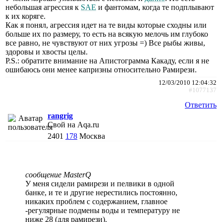
небольшая агрессия к
SAE
и фантомам, когда те подплывают
к их коряге.
Как я понял, агрессия идет на те виды которые сходны или
больше их по размеру, то есть на всякую мелочь им глубоко
все равно, не чувствуют от них угрозы =) Все рыбы живы,
здоровы и хвосты целы.
P.S.: обратите внимание на Апистограмма Какаду, если я не
ошибаюсь они менее капризны относительно Рамирези.
12/03/2010 12:04:32
#1077137
Ответить
rangrig
Свой на Aqa.ru
2401
178
Москва
сообщение MasterQ
У меня сидели рамирези и пелвики в одной
банке, и те и другие нерестились постоянно,
никаких проблем с содержанием, главное
-регулярные подмены воды и температуру не
ниже 28 (для рамирези).