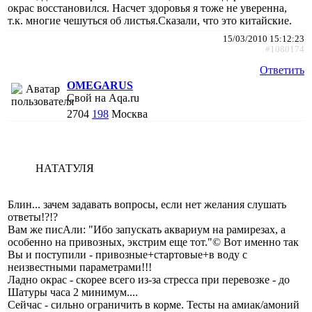
окрас восстановился. Насчет здоровья я тоже не уверенна,
т.к. многие чешуться об листья.Сказали, что это китайские.
15/03/2010 15:12:23
#1080174
Ответить
OMEGARUS
Свой на Aqa.ru
2704
198
Москва
НАТАТУЛЯ
Блин... зачем задавать вопросы, если нет желания слушать
ответы!?!?
Вам же писАли: "Ибо запускать аквариум на рамирезах, а
особенно на привозных, экстрим еще тот."© Вот именно так
Вы и поступили - привозные+стартовые+в воду с
неизвестными параметрами!!!
Ладно окрас - скорее всего из-за стресса при перевозке - до
Шатуры часа 2 минимум....
Сейчас - сильно ограничить в корме. Тесты на амиак/амоний