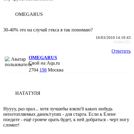
OMEGARUS
30-40% это на случай гекса я так понимаю?
16/03/2010 14:19:43
#1081352
Ответить
OMEGARUS
Свой на Aqa.ru
2704
198
Москва
НАТАТУЛЯ
Нуууу, раз орал... хотя лучшебы взяли'б каких нибудь
непотопляемых данек/гупях - для старта. Если к Елене
поедите - ещё громче орать будет, к ней добраться - черт ногу
сломит!