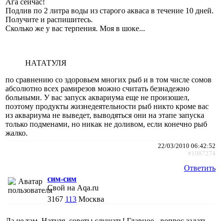
Ага сейчас!
Подлив по 2 литра воды из старого акваса в течение 10 дней.
Получите и распишитесь.
Сколько же у вас терпения. Моя в шоке...
НАТАТУЛЯ
по сравнению со здоровьем многих рыб и в том числе сомов
абсолютно всех рамирезов можно считать безнадежно
больными. У вас запуск аквариума еще не произошел,
поэтому продукты жизнедеятельности рыб никто кроме вас
из аквариума не выведет, выводяться они на этапе запуска
только подменами, но никак не доливом, если конечно рыб
жалко.
22/03/2010 06:42:52
#1087274
Ответить
сим-сим
Свой на Aqa.ru
3167
113
Москва
Да че там, Натуля, советы слушать! Главное - вопрос задать,