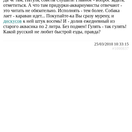
отметиться. А что там придурки-аквариумисты отвечают -
это читать не обязательно. Исполнять - тем более. Собака
лает - караван идет... Покупайте-ка Вы сразу мурену, и
дискусов
к ней штук восемь! И - долив ежедневный из
старого аквасика по 2 литра. Без подмен! Гулять - так гулять!
Какой русский не любит быстрой езды, правда?
25/03/2010 10:33:15
#1090837