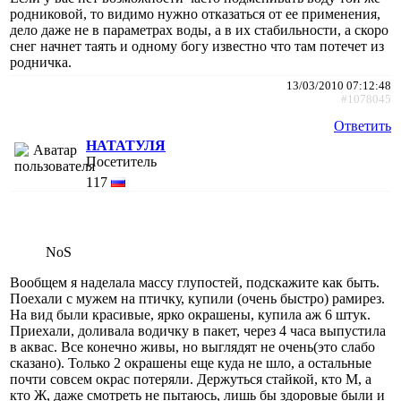
родниковой, то видимо нужно отказаться от ее применения,
дело даже не в параметрах воды, а в их стабильности, а скоро
снег начнет таять и одному богу известно что там потечет из
родничка.
13/03/2010 07:12:48
#1078045
Ответить
НАТАТУЛЯ
Посетитель
117
NoS
Вообщем я наделала массу глупостей, подскажите как быть.
Поехали с мужем на птичку, купили (очень быстро) рамирез.
На вид были красивые, ярко окрашены, купила аж 6 штук.
Приехали, доливала водичку в пакет, через 4 часа выпустила
в аквас. Все конечно живы, но выглядят не очень(это слабо
сказано). Только 2 окрашены еще куда не шло, а остальные
почти совсем окрас потеряли. Держуться стайкой, кто М, а
кто Ж, даже смотреть не пытаюсь, лишь бы здоровые были и