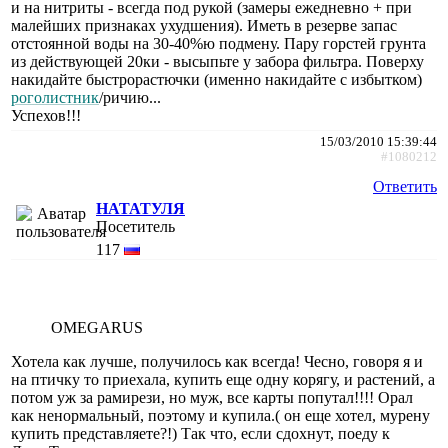
и на нитриты - всегда под рукой (замеры ежедневно + при
малейших признаках ухудшения). Иметь в резерве запас
отстоянной воды на 30-40%ю подмену. Пару горстей грунта
из действующей 20ки - высыпьте у забора фильтра. Поверху
накидайте быстрорастючки (именно накидайте с избытком)
роголистник
/ричию...
Успехов!!!
15/03/2010 15:39:44
#1080212
Ответить
НАТАТУЛЯ
Посетитель
117
OMEGARUS
Хотела как лучше, получилось как всегда! Чесно, говоря я и
на птичку то приехала, купить еще одну корягу, и растений, а
потом уж за рамирези, но муж, все карты попутал!!!! Орал
как ненормальный, поэтому и купила.( он еще хотел, мурену
купить представляете?!) Так что, если сдохнут, поеду к