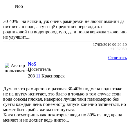
NoS
30-40% - на всякий, уж очень рамирезки не любят амоний да
нитриты в воде, а тут ещё предстоит переводить с
родниковой на водопроводную, да и новая коряжка экологию
не улучшит....
17/03/2010 00:20:10
#1082050
Ответить
NoS
Посетитель
208
11
Красноярск
Думаю что рамирезов и разовая 30-40% подмена воды тоже
не на шутку испугает, это благо в только в том случае если
вода совсем плохая, наверное лучше таки планомерно без
суеты каждый день понемногу, запуск конечно затянеться, но
может быть рыбы живы остануться.
Хотя посмотришь как некоторые люди по 80% из под крана
меняют и не дохнет ведь никто...