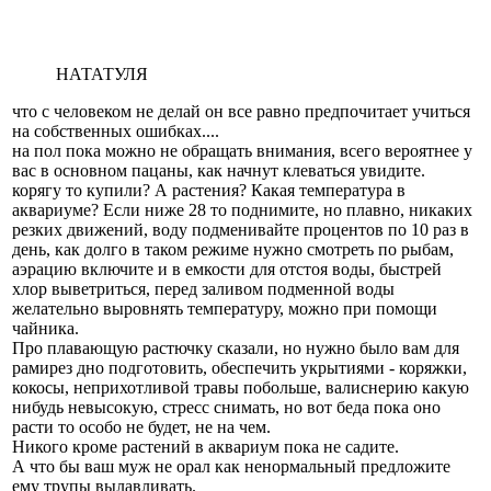
НАТАТУЛЯ
что с человеком не делай он все равно предпочитает учиться
на собственных ошибках....
на пол пока можно не обращать внимания, всего вероятнее у
вас в основном пацаны, как начнут клеваться увидите.
корягу то купили? А растения? Какая температура в
аквариуме? Если ниже 28 то поднимите, но плавно, никаких
резких движений, воду подменивайте процентов по 10 раз в
день, как долго в таком режиме нужно смотреть по рыбам,
аэрацию включите и в емкости для отстоя воды, быстрей
хлор выветриться, перед заливом подменной воды
желательно выровнять температуру, можно при помощи
чайника.
Про плавающую растючку сказали, но нужно было вам для
рамирез дно подготовить, обеспечить укрытиями - коряжки,
кокосы, неприхотливой травы побольше, валиснерию какую
нибудь невысокую, стресс снимать, но вот беда пока оно
расти то особо не будет, не на чем.
Никого кроме растений в аквариум пока не садите.
А что бы ваш муж не орал как ненормальный предложите
ему трупы вылавливать.