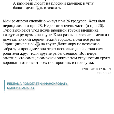
А рамирези любят на плоский камешек в углу
банки где-нибудь отложить...
Мои рамирези спокойно живут при 26 градусов. Хотя был
период жили и при 28. Нерестятся очень часто (и при 26).
Тупо выбирают угол возле заборной трубки внешника,
кладут икру прямо на грунт. Клал разные плоские камешки и
даже маленький керамический горшок, а они всё равно -
"принципиально"
на грунт. Даже икру не возможно
забрать, и пропадает она через несколько дней - толи сами
родители жрут, толи другие рыбы съедают. Вот вчера
заметил, что самец с самочкой опять в том углу носами грунт
ворошат и отгоняют всех посторонних из того угла.
12/03/2010 12:09:39
#1077143