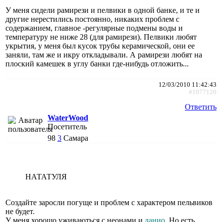
У меня сидели рамирези и пелвики в одной банке, и те и
другие нерестились постоянно, никаких проблем с
содержанием, главное -регулярные подмены воды и
температуру не ниже 28 (для рамирези). Пелвики любят
укрытия, у меня был кусок трубы керамической, они ее
заняли, там же и икру откладывали. А рамирези любят на
плоский камешек в углу банки где-нибудь отложить...
12/03/2010 11:42:43
#1077120
Ответить
WaterWood
Посетитель
98
3
Самара
НАТАТУЛЯ
Создайте заросли погуще и проблем с характером пельвиков
не будет.
У меня хорошо уживаються с неонами и
данио
. Но есть