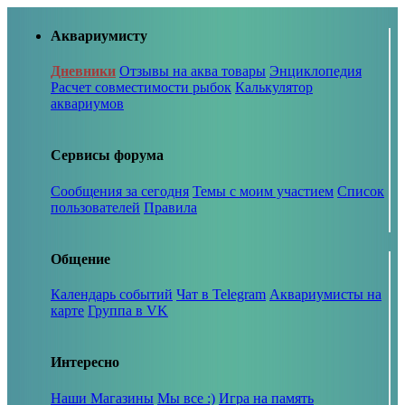
Аквариумисту
Дневники
Отзывы на аква товары
Энциклопедия
Расчет совместимости рыбок
Калькулятор
аквариумов
Сервисы форума
Сообщения за сегодня
Темы с моим участием
Список
пользователей
Правила
Общение
Календарь событий
Чат в Telegram
Аквариумисты на
карте
Группа в VK
Интересно
Наши Магазины
Мы все :)
Игра на память