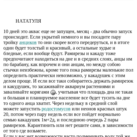
НАТАТУЛЯ
10 дней это аквас еще не запущен, месяц - два обычно запуск
происходит. Если укрытий немного и вы посадите пару
тройку
анциков
то они скорее всего передеруться, и в итоге
один будет толстый и красивый, а остальные худые и
бледные, если вообще будут. Рамирезы и какаду тоже
предпочитают находиться на дне и в средних слоях, анцы им
по барабану, как впрочем и они анцам, но между собою
стычки неизбежны, кроме того пока рамирезы маленькие пол
определить практически невозможно, у какадушек с этим
делом проще. И если все таки собираетесь держать рамирезок
и какудушек, то засаживайте аквариум растениями и
заваливайте корягами
, учитывая что площадь дна не такая
и большая и планируемое население все будет тусить на дне
то одного анца хватит. Через недельку в средний слой
можете запустить
родостомусов
или неонов красных штук
20, потом через пару недель если все пойдет нормально
семью какадушек 1м+2д, и последнюю очередь 2 пары
рамирезов. Карантинить или нет решите сами, в зависимости
от того где возьмете.
Если у вас нет возможности часто подменивать воду той же