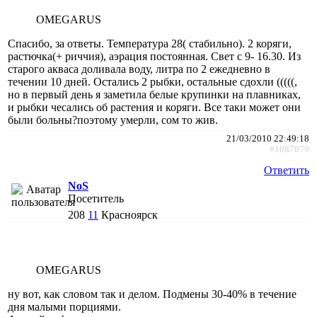
OMEGARUS
Спасибо, за ответы. Температура 28( стабильно). 2 коряги,
растючка(+ риччия), аэрация постоянная. Свет с 9- 16.30. Из
старого акваса доливала воду, литра по 2 ежедневно в
течении 10 дней. Остались 2 рыбки, остальные сдохли (((((,
но в первый день я заметила белые крупинки на плавниках,
и рыбки чесались об растения и коряги. Все таки может они
были больны?поэтому умерли, сом то жив.
21/03/2010 22:49:18
#1087079
Ответить
NoS
Посетитель
208
11
Красноярск
OMEGARUS
ну вот, как словом так и делом. Подмены 30-40% в течение
дня малыми порциями.