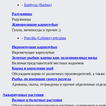
–
Барбусы (Barbus)
Радужницы
Радужницы
Живородящие карпозубые
Гуппи, меченосцы и прочие ;)
–
Poecilia (Lebistes) reticulata
Икромечущие карпозубые
Икромечущие карпозубые
Золотые рыбки, карпы кои, холодноводные виды
Включая представителей местных водоемов
Корма и кормление рыб
Обсуждаем корма от различных производителей, а также
Рыбы, не имеющие своего раздела
Арованы, скаты, тетраодоны и прочие обделенные отде
Аквариумные растения
Водные и болотные растения
Обсуждаются пресноводные растения, содержание и разв