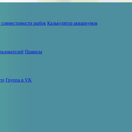
т совместимости рыбок
Калькулятор аквариумов
льзователей
Правила
те
Группа в VK