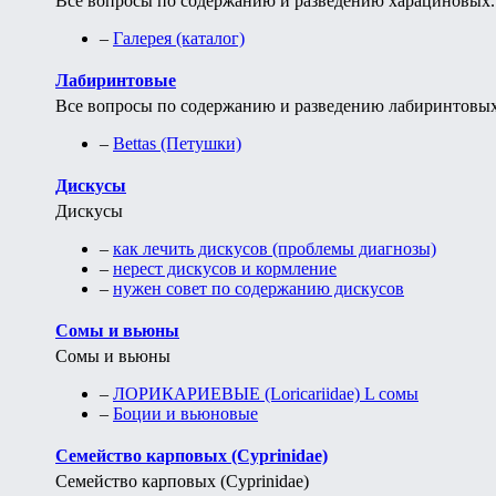
Все вопросы по содержанию и разведению харациновых.
–
Галерея (каталог)
Лабиринтовые
Все вопросы по содержанию и разведению лабиринтовых
–
Bettas (Петушки)
Дискусы
Дискусы
–
как лечить дискусов (проблемы диагнозы)
–
нерест дискусов и кормление
–
нужен совет по содержанию дискусов
Сомы и вьюны
Сомы и вьюны
–
ЛОРИКАРИЕВЫЕ (Loricariidae) L сомы
–
Боции и вьюновые
Семейство карповых (Cyprinidae)
Семейство карповых (Cyprinidae)