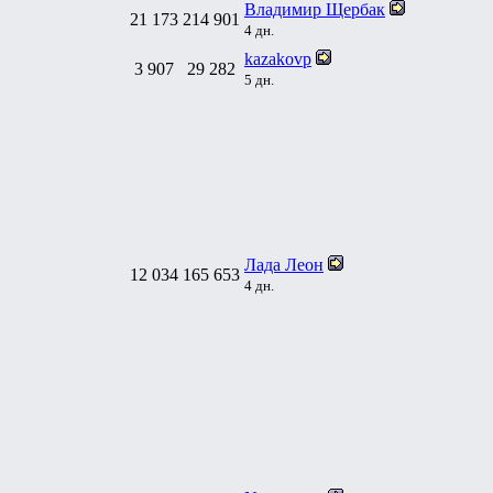
Владимир Щербак
21 173
214 901
4 дн.
kazakovp
3 907
29 282
5 дн.
Лада Леон
12 034
165 653
4 дн.