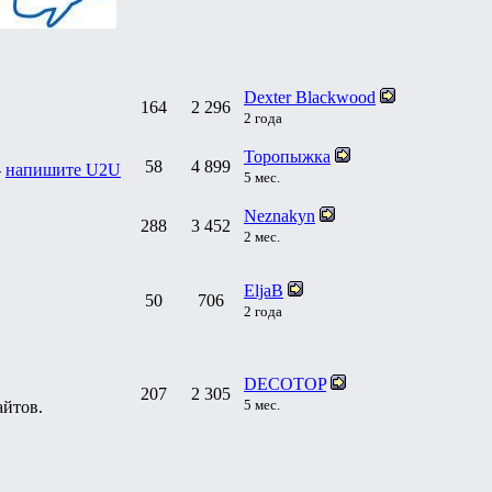
Dexter Blackwood
164
2 296
2 года
Торопыжка
58
4 899
-
напишите U2U
5 мес.
Neznakyn
288
3 452
2 мес.
EljaB
50
706
2 года
DECOTOP
207
2 305
5 мес.
айтов.