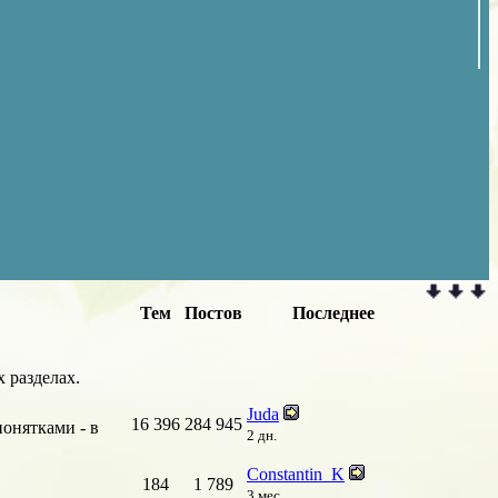
Тем
Постов
Последнее
 разделах.
Juda
16 396
284 945
онятками - в
2 дн.
Constantin_K
184
1 789
3 мес.