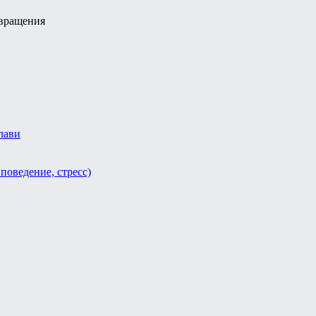
твращения
лави
поведение, стресс)