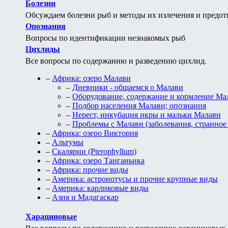
Болезни
Обсуждаем болезни рыб и методы их излечения и предо
Опознания
Вопросы по идентификации незнакомых рыб
Цихлиды
Все вопросы по содержанию и разведению цихлид.
–
Африка: озеро Малави
–
Дневники - общаемся о Малави
–
Оборудование, содержание и кормление Ма
–
Подбор населения Малави; опознания
–
Нерест, инкубация икры и мальки Малави
–
Проблемы с Малави (заболевания, странное 
–
Африка: озеро Виктория
–
Альтумы
–
Скалярии (Pterophyllum)
–
Африка: озеро Танганьика
–
Африка: прочие виды
–
Америка: астронотусы и прочие крупные виды
–
Америка: карликовые виды
–
Азия и Мадагаскар
Харациновые