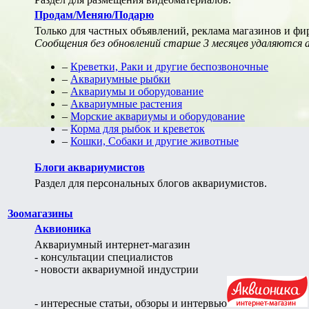
Продам/Меняю/Подарю
Только для частных объявлений, реклама магазинов и фи
Сообщения без обновлений старше 3 месяцев удаляются
–
Креветки, Раки и другие беспозвоночные
–
Аквариумные рыбки
–
Аквариумы и оборудование
–
Аквариумные растения
–
Морские аквариумы и оборудование
–
Корма для рыбок и креветок
–
Кошки, Собаки и другие животные
Блоги аквариумистов
Раздел для персональных блогов аквариумистов.
Зоомагазины
Аквионика
Аквариумный интернет-магазин
- консультации специалистов
- новости аквариумной индустрии
- интересные статьи, обзоры и интервью