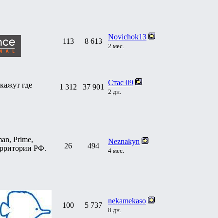
Novichok13
113
8 613
2 мес.
Стас 09
кажут где
1 312
37 901
2 дн.
an, Prime,
Neznakyn
26
494
 территории РФ.
4 мес.
nekamekaso
100
5 737
8 дн.