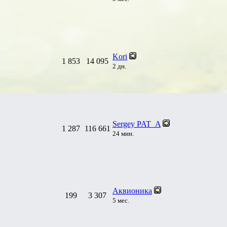
Kori
1 853
14 095
2 дн.
Sergey PAT_A
1 287
116 661
24 мин.
Аквионика
199
3 307
5 мес.