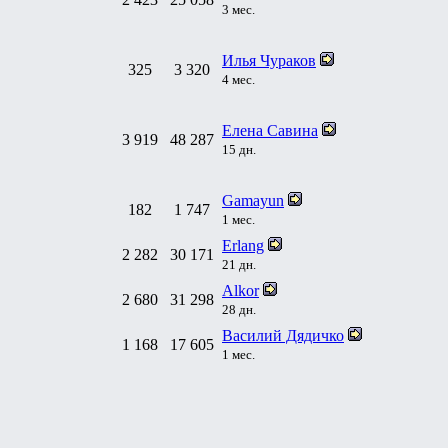
3 мес.
Илья Чураков
325
3 320
4 мес.
Елена Савина
3 919
48 287
15 дн.
Gamayun
182
1 747
1 мес.
Erlang
2 282
30 171
21 дн.
Alkor
2 680
31 298
28 дн.
Василий Дядичко
1 168
17 605
1 мес.