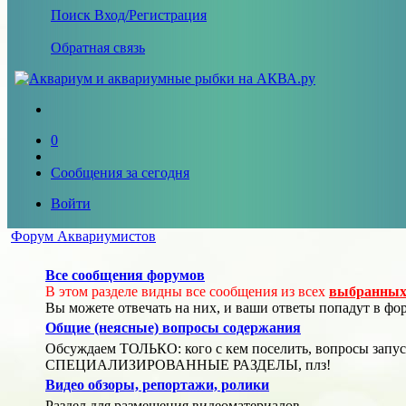
Поиск
Вход/Регистрация
Обратная связь
0
Сообщения за сегодня
Войти
Форум Аквариумистов
Все сообщения форумов
В этом разделе видны все сообщения из всех
выбранных 
Вы можете отвечать на них, и ваши ответы попадут в фо
Общие (неясные) вопросы содержания
Обсуждаем ТОЛЬКО: кого с кем поселить, вопросы запус
СПЕЦИАЛИЗИРОВАННЫЕ РАЗДЕЛЫ, плз!
Видео обзоры, репортажи, ролики
Раздел для размещения видеоматериалов.