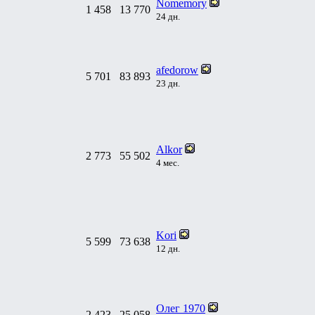
Nomemory
1 458
13 770
24 дн.
afedorow
5 701
83 893
23 дн.
Alkor
2 773
55 502
4 мес.
Kori
5 599
73 638
12 дн.
Олег 1970
2 423
25 058