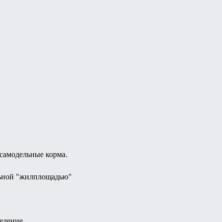
 самодельные корма.
льной "жилплощадью"
едение.