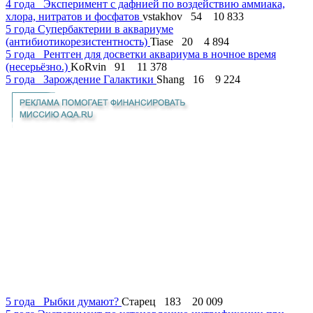
4 года
Эксперимент с дафнией по воздействию аммиака,
хлора, нитратов и фосфатов
vstakhov
54
10 833
5 года
Супербактерии в аквариуме
(антибиотикорезистентность)
Tiase
20
4 894
5 года
Рентген для досветки аквариума в ночное время
(несерьёзно.)
KoRvin
91
11 378
5 года
Зарождение Галактики
Shang
16
9 224
5 года
Рыбки думают?
Старец
183
20 009