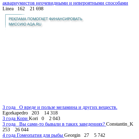
аквариумистов неочевидными и невероятными способами
Linea
162
21 698
3 года
О вреде и пользе меламина и других веществ.
Egorkapedro
203
14 318
3 года
Кори
Kori
0
2 043
3 года
Вы сами-то бывали в таких заведениях?
Constantin_K
253
26 044
4 года
Гомеопатия для рыбы
Georgin
27
5 742