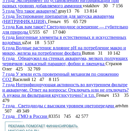
5 года
Эксперимент по установлению нитрификации при
разных уровнях добавляемого аммония
vstakhov
30
7 156
5 года
Что такое аквариум?
gray13
76
13 814
5 года
Тестирование препаратов для запуска аквариума
(НИТРИФИКАЦИЯ).
Геныч
95
65 729
5 года
Как вам такое? Светодиодное освещение — губительно
для природы
U555
67
17 040
6 года
Биогенные элементы в естественных и искусственных
водоёмах
uZot
18
5 537
6 года
Водные растения: влияние рН на потребление макро и
микро, железа на потребление фосфата
Button
31
10 142
6 года
Обнаружил на стенках аквариума, мелких ползующих
червячков; каркасный парашют, фобии и лженаука
Страхов
Олег
425
32 769
7 года
У земли есть проверенный механизм по снижению
CO2
Василий 12
47
8 115
7 года
Нитрифицирующая активность во внутреннем фильтре
и аквариуме. Ответ на вопросы: Отключать или не отключать?
А нужна ли фильтрация круглосуточно? и т.п.
Геныч
153
35
479
7 года
Светодиоды с высоким уровнем цветопередачи
artvhm
507
49 349
7 года
ГМО в России
83351
745
42 577