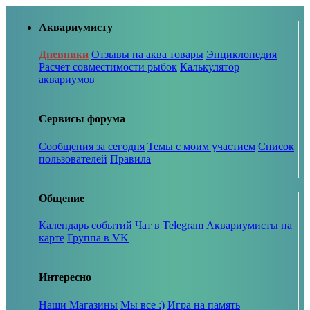
Аквариумисту
Дневники
Отзывы на аква товары
Энциклопедия
Расчет совместимости рыбок
Калькулятор
аквариумов
Сервисы форума
Сообщения за сегодня
Темы с моим участием
Список
пользователей
Правила
Общение
Календарь событий
Чат в Telegram
Аквариумисты на
карте
Группа в VK
Интересно
Наши Магазины
Мы все :)
Игра на память