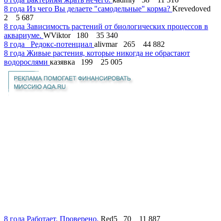
8 года
Из чего Вы делаете "самодельные" корма?
Krevedoved
2
5 687
8 года
Зависимость растений от биологических процессов в
аквариуме.
WViktor
180
35 340
8 года
Редокс-потенциал
alivmar
265
44 882
8 года
Живые растения, которые никогда не обрастают
водорослями
казявка
199
25 005
8 года
Работает. Проверено.
Red5
70
11 887