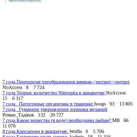
7 года
Пропорция преобразования аммиак->нитрит->нитрат
NoAccess
8
7 724
7 года
Теория: количество Nitrospira в аквариуме
NoAccess
15
6 317
7 года
Патогенные организмы в травнике
hoogs
93
13 805
7 года
Гуманное умерщвление излишка меланий
Роман_Таджик
132
20 727
7 года
Какие вещества (в воде) необходимы рыбам?
МВ
66
11 076
8 года
Капсаицин в аквариуме.
Wolfis
0
5 706
8 года
Бактериям жрать нечего.
kadmiy
58
11 316