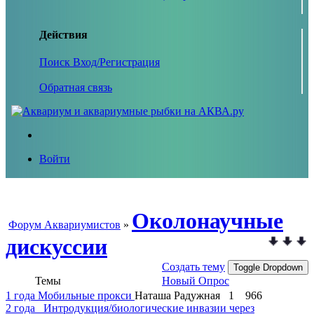
Действия
Поиск
Вход/Регистрация
Обратная связь
Войти
Околонаучные
Форум Аквариумистов
»
дискуссии
Создать тему
Toggle Dropdown
Темы
Новый Опрос
1 года
Мобильные прокси
Наташа Радужная
1
966
2 года
Интродукция/биологические инвазии через