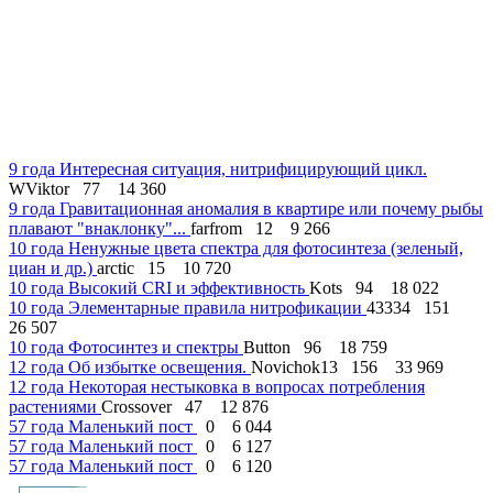
9 года
Интересная ситуация, нитрифицирующий цикл.
WViktor
77
14 360
9 года
Гравитационная аномалия в квартире или почему рыбы
плавают "внаклонку"...
farfrom
12
9 266
10 года
Ненужные цвета спектра для фотосинтеза (зеленый,
циан и др.)
arctic
15
10 720
10 года
Высокий CRI и эффективность
Kots
94
18 022
10 года
Элементарные правила нитрофикации
43334
151
26 507
10 года
Фотосинтез и спектры
Button
96
18 759
12 года
Об избытке освещения.
Novichok13
156
33 969
12 года
Некоторая нестыковка в вопросах потребления
растениями
Crossover
47
12 876
57 года
Маленький пост
0
6 044
57 года
Маленький пост
0
6 127
57 года
Маленький пост
0
6 120