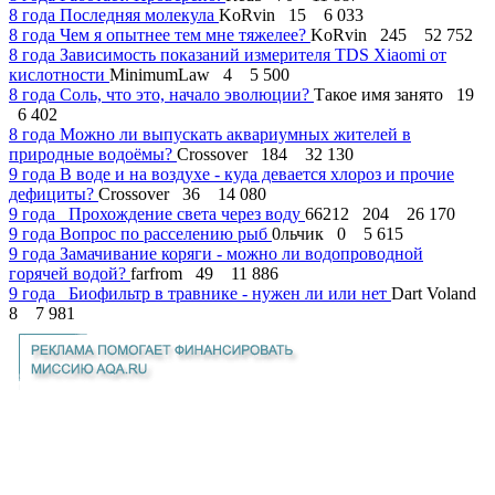
8 года
Последняя молекула
KoRvin
15
6 033
8 года
Чем я опытнее тем мне тяжелее?
KoRvin
245
52 752
8 года
Зависимость показаний измерителя TDS Xiaomi от
кислотности
MinimumLaw
4
5 500
8 года
Соль, что это, начало эволюции?
Такое имя занято
19
6 402
8 года
Можно ли выпускать аквариумных жителей в
природные водоёмы?
Crossover
184
32 130
9 года
В воде и на воздухе - куда девается хлороз и прочие
дефициты?
Crossover
36
14 080
9 года
Прохождение света через воду
66212
204
26 170
9 года
Вопрос по расселению рыб
0льчик
0
5 615
9 года
Замачивание коряги - можно ли водопроводной
горячей водой?
farfrom
49
11 886
9 года
Биофильтр в травнике - нужен ли или нет
Dart Voland
8
7 981