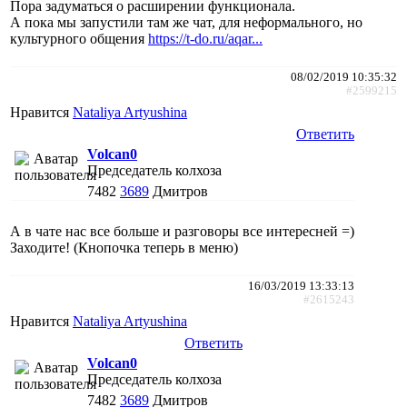
Пора задуматься о расширении функционала.
А пока мы запустили там же чат, для неформального, но
культурного общения
https://t-do.ru/aqar...
08/02/2019 10:35:32
#2599215
Нравится
Nataliya Artyushina
Ответить
Volcan0
Председатель колхоза
7482
3689
Дмитров
А в чате нас все больше и разговоры все интересней =)
Заходите! (Кнопочка теперь в меню)
16/03/2019 13:33:13
#2615243
Нравится
Nataliya Artyushina
Ответить
Volcan0
Председатель колхоза
7482
3689
Дмитров