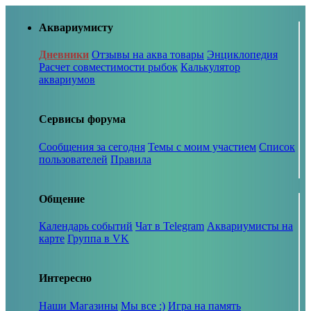
Аквариумисту
Дневники
Отзывы на аква товары
Энциклопедия
Расчет совместимости рыбок
Калькулятор
аквариумов
Сервисы форума
Сообщения за сегодня
Темы с моим участием
Список
пользователей
Правила
Общение
Календарь событий
Чат в Telegram
Аквариумисты на
карте
Группа в VK
Интересно
Наши Магазины
Мы все :)
Игра на память