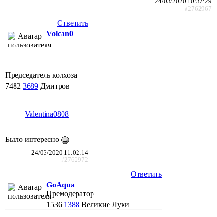
24/03/2020 10:32:29
#2762967
Ответить
Volcan0
Председатель колхоза
7482
3689
Дмитров
Valentina0808
Было интересно
24/03/2020 11:02:14
#2762972
Ответить
GoAqua
Премодератор
1536
1388
Великие Луки