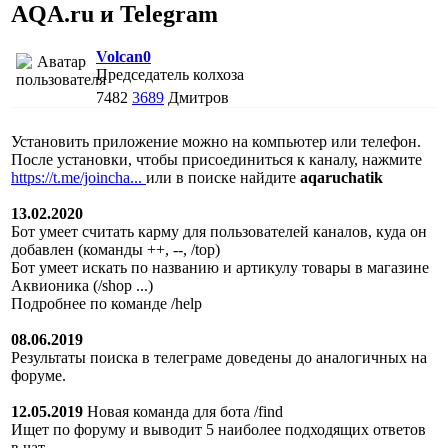
AQA.ru и Telegram
Volcan0
Председатель колхоза
7482
3689
Дмитров
Установить приложение можно на компьютер или телефон.
После установки, чтобы присоединиться к каналу, нажмите
https://t.me/joincha...
или в поиске найдите
aqaruchatik
13.02.2020
Бот умеет считать карму для пользователей каналов, куда он
добавлен (команды ++, --, /top)
Бот умеет искать по названию и артикулу товары в магазине
Аквионика (/shop ...)
Подробнее по команде /help
08.06.2019
Результаты поиска в телеграме доведены до аналогичных на
форуме.
12.05.2019
Новая команда для бота /find
Ищет по форуму и выводит 5 наиболее подходящих ответов
в чат.