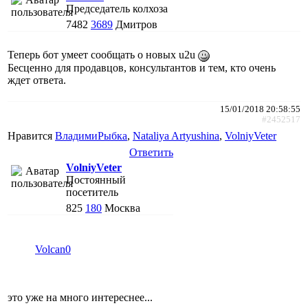
Председатель колхоза
7482
3689
Дмитров
Теперь бот умеет сообщать о новых u2u
Бесценно для продавцов, консультантов и тем, кто очень
ждет ответа.
15/01/2018 20:58:55
#2452517
Нравится
ВладимиРыбка
,
Nataliya Artyushina
,
VolniyVeter
Ответить
VolniyVeter
Постоянный
посетитель
825
180
Москва
Volcan0
это уже на много интереснее...