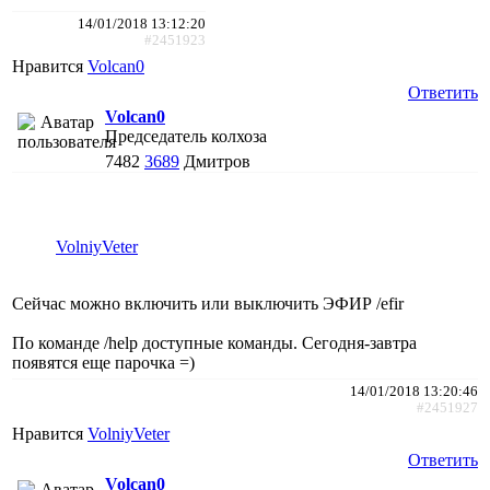
14/01/2018 13:12:20
#2451923
Нравится
Volcan0
Ответить
Volcan0
Председатель колхоза
7482
3689
Дмитров
VolniyVeter
Сейчас можно включить или выключить ЭФИР /efir
По команде /help доступные команды. Сегодня-завтра
появятся еще парочка =)
14/01/2018 13:20:46
#2451927
Нравится
VolniyVeter
Ответить
Volcan0