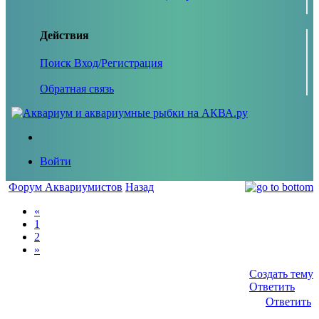
Действия
Поиск
Вход/Регистрация
Обратная связь
Войти
Форум Аквариумистов
Назад
«
1
2
»
Создать тему
Ответить
Ответить