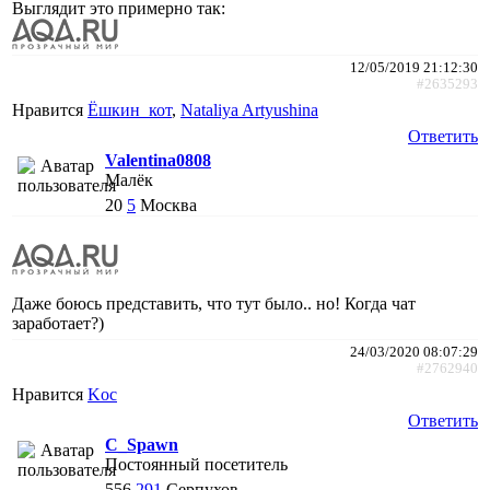
Выглядит это примерно так:
12/05/2019 21:12:30
#2635293
Нравится
Ёшкин_кот
,
Nataliya Artyushina
Ответить
Valentina0808
Малёк
20
5
Москва
Даже боюсь представить, что тут было.. но! Когда чат
заработает?)
24/03/2020 08:07:29
#2762940
Нравится
Koc
Ответить
C_Spawn
Постоянный посетитель
556
291
Серпухов