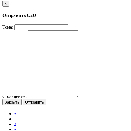
×
Отправить U2U
Тема:
Сообщение:
Закрыть
Отправить
«
1
2
»