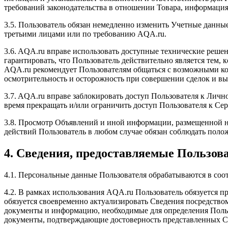
требований законодательства в отношении Товара, информация
3.5. Пользователь обязан немедленно изменить Учетные данны
третьими лицами или по требованию AQA.ru.
3.6. AQA.ru вправе использовать доступные технические реш
гарантировать, что Пользователь действительно является тем, 
AQA.ru рекомендует Пользователям общаться с возможными кон
осмотрительность и осторожность при совершении сделок и вы
3.7. AQA.ru вправе заблокировать доступ Пользователя к Лич
время прекращать и/или ограничить доступ Пользователя к Сер
3.8. Просмотр Объявлений и иной информации, размещенной на
действий Пользователь в любом случае обязан соблюдать поло
4. Сведения, предоставляемые Пользов
4.1. Персональные данные Пользователя обрабатываются в со
4.2. В рамках использования AQA.ru Пользователь обязуется п
обязуется своевременно актуализировать Сведения посредством
документы и информацию, необходимые для определения Польз
документы, подтверждающие достоверность представленных Св