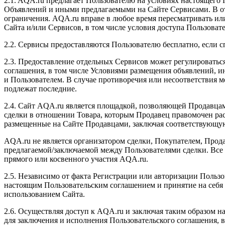
2.1. AQA.ru предлагает Пользователю на условиях настоящего
Объявлений и иными предлагаемыми на Сайте Сервисами. В о
ограничения. AQA.ru вправе в любое время пересматривать ил
Сайта и/или Сервисов, в том числе условия доступа Пользов
2.2. Сервисы предоставляются Пользователю бесплатно, если с
2.3. Предоставление отдельных Сервисов может регулировать
соглашения, в том числе Условиями размещения объявлений,
и Пользователем. В случае противоречия или несоответствия
подлежат последние.
2.4. Сайт AQA.ru является площадкой, позволяющей Продавцам
сделки в отношении Товара, которым Продавец правомочен рас
размещенные на Сайте Продавцами, заключая соответствующую
AQA.ru не является организатором сделки, Покупателем, Прод
предлагаемой/заключаемой между Пользователями сделки. Все
прямого или косвенного участия AQA.ru.
2.5. Независимо от факта Регистрации или авторизации Пользо
настоящим Пользовательским соглашением и принятие на себя о
использованием Сайта.
2.6. Осуществляя доступ к AQA.ru и заключая таким образом н
для заключения и исполнения Пользовательского соглашения,