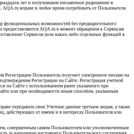
рнадцати лет и получившим письменное разрешение в
. AQA.ru вправе в любое время потребовать от Пользователя
тер функциональных возможностей без предварительного
 они предоставляются AQA.ru в момент обращения к Сервисам
оставление Сервисов (или каких-либо отдельных функций в
ля Регистрации Пользователь получает электронное письмо на
подтверждения Регистрации на Сайте. Регистрация учетной
си на Сайте с использованием ранее указанного при
Сайте или при необходимости иным способом, указанным
вправе передавать свои Учетные данные третьим лицам, а также
иц, действующих от имени и в интересах Пользователя или
твием, совершенным самим Пользователем или уполномоченным
ость за нарушение настоящего Пользовательского соглашения,