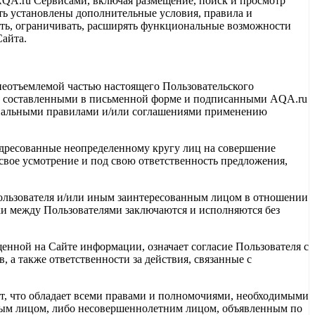
AQA.ru Сервисами, включая размещение, поиск и просмотр
ь установлены дополнительные условия, правила и
нять, ограничивать, расширять функциональные возможности
Сайта.
неотъемлемой частью настоящего Пользовательского
и, составленными в письменной форме и подписанными AQA.ru
ециальными правилами и/или соглашениями применению
 адресованные неопределенному кругу лиц на совершение
свое усмотрение и под свою ответственность предложения,
Пользователя и/или иным заинтересованным лицом в отношении
и между Пользователями заключаются и исполняются без
щенной на Сайте информации, означает согласие Пользователя с
 а также ответственности за действия, связанные с
ет, что обладает всеми правами и полномочиями, необходимыми
бным лицом, либо несовершеннолетним лицом, объявленным по