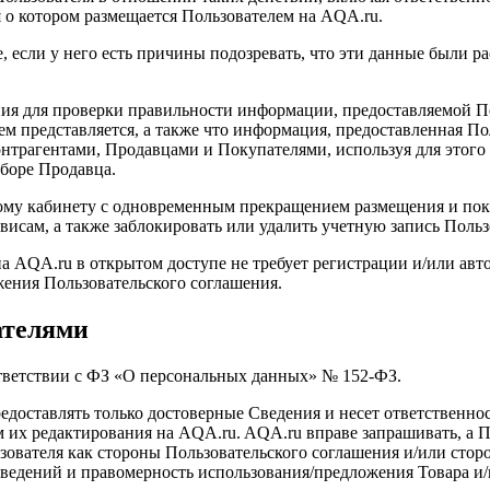
 о котором размещается Пользователем на AQA.ru.
е, если у него есть причины подозревать, что эти данные были
ения для проверки правильности информации, предоставляемой 
кем представляется, а также что информация, предоставленная П
трагентами, Продавцами и Покупателями, используя для этого 
боре Продавца.
ному кабинету с одновременным прекращением размещения и пока
висам, а также заблокировать или удалить учетную запись Польз
 AQA.ru в открытом доступе не требует регистрации и/или авт
жения Пользовательского соглашения.
ателями
ответствии с ФЗ «О персональных данных» № 152-ФЗ.
редоставлять только достоверные Сведения и несет ответственн
 их редактирования на AQA.ru. AQA.ru вправе запрашивать, а По
ователя как стороны Пользовательского соглашения и/или стор
едений и правомерность использования/предложения Товара и/и