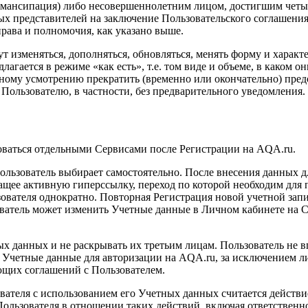
мансипация) либо несовершеннолетним лицом, достигшим четы
ых представителей на заключение Пользовательского соглашения
ава и полномочия, как указано выше.
т изменяться, дополняться, обновляться, менять форму и харак
длагается в режиме «как есть», т.е. том виде и объеме, в каком
нному усмотрению прекратить (временно или окончательно) пред
Пользователю, в частности, без предварительного уведомления.
зоваться отдельными Сервисами после Регистрации на AQA.ru.
ользователь выбирает самостоятельно. После внесения данных д
ащее активную гиперссылку, переход по которой необходим для 
ователя однократно. Повторная Регистрация новой учетной запи
ователь может изменить Учетные данные в Личном кабинете на 
ных данных и не раскрывать их третьим лицам. Пользователь не 
о Учетные данные для авторизации на AQA.ru, за исключением л
ющих соглашений с Пользователем.
зователя с использованием его Учетных данных считается дейс
Пользователя в отношении таких действий, включая ответственн