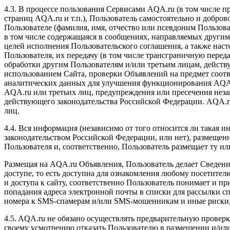
4.3. В процессе пользования Сервисами AQA.ru (в том числе 
страниц AQA.ru и т.п.), Пользователь самостоятельно и добр
Пользователе (фамилия, имя, отчество или псевдоним Пользова
в том числе содержащаяся в сообщениях, направляемых другим
целей исполнения Пользовательского соглашения, а также нас
Пользователя, их передачу (в том числе трансграничную пере
обработки другим Пользователям и/или третьим лицам, действ
использованием Сайта, проверки Объявлений на предмет соотв
аналитических данных для улучшения функционирования AQA.
AQA.ru или третьих лиц, предупреждения или пресечения нез
действующего законодательства Российской Федерации. AQA.r
лиц.
4.4. Вся информация (независимо от того относится ли такая
законодательством Российской Федерации, или нет), размещенн
Пользователя и, соответственно, Пользователь размещает ту и
Размещая на AQA.ru Объявления, Пользователь делает Сведен
доступе, то есть доступна для ознакомления любому посетител
и доступа к сайту, соответственно Пользователь понимает и пр
попадания адреса электронной почты в списки для рассылки с
номера к SMS-спамерам и/или SMS-мошенникам и иные риски,
4.5. AQA.ru не обязано осуществлять предварительную провер
своему усмотрению отказать Пользователю в размещении и/ил