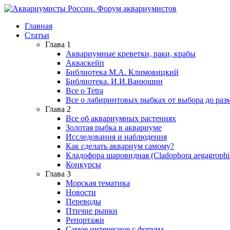
Главная
Статьи
Глава 1
Аквариумные креветки, раки, крабы
Акваскейп
Библиотека М.А. Климовицкий
Библиотека. И.И.Ванюшин
Все о Tetra
Все о лабиринтовых рыбках от выбора до ра
Глава 2
Все об аквариумных растениях
Золотая рыбка в аквариуме
Исследования и наблюдения
Как сделать аквариум самому?
Кладофора шаровидная (Cladophora aegagrophil
Конкурсы
Глава 3
Морская тематика
Новости
Переводы
Птичие рынки
Репортажи
Самое интересное с форума