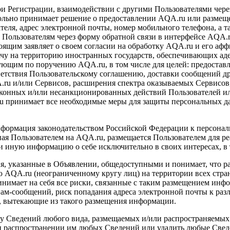
при Регистрации, взаимодействии с другими Пользователями че
овольно принимает решение о предоставлении AQA.ru или разме
теля, адрес электронной почты, номер мобильного телефона, а 
 Пользователям через форму обратной связи в интерфейсе AQA.r
тоящим заявляет о своем согласии на обработку AQA.ru и его 
дачу на территорию иностранных государств, обеспечивающих ад
ующим по поручению AQA.ru, в том числе для целей: предостав
етствия Пользовательскому соглашению, доставки сообщений др
ru и/или Сервисов, расширения спектра оказываемых Сервисо
аконных и/или несанкционированных действий Пользователей ил
u принимает все необходимые меры для защиты персональных д
 информация законодательством Российской Федерации к персон
ая Пользователем на AQA.ru, размещается Пользователем для ре
ли иную информацию о себе исключительно в своих интересах, в 
ия, указанные в Объявлении, общедоступными и понимает, что 
ю AQA.ru (неограниченному кругу лиц) на территории всех стра
инимает на себя все риски, связанные с таким размещением инфо
пам-сообщений, риск попадания адреса электронной почты к ра
 вытекающие из такого размещения информации.
ку Сведений любого вида, размещаемых и/или распространяемых
и распространении им любых Сведений или удалить любые Свед