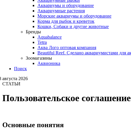
Аквариумные рыбки
Аквариумы и оборудование
Аквариумные растения
Морские аквариумы и оборудование
Корма для рыбок и креветок
Кошки, Собаки и другие животные
Бренды
Aquabalance
Tetra
Аква Лого оптовая компания
Beautiful Reef. Сделано аквариумистами для 
Зоомагазины
Аквионика
Поиск
8 августа 2026
СТАТЬИ
Пользовательское соглашени
Основные понятия