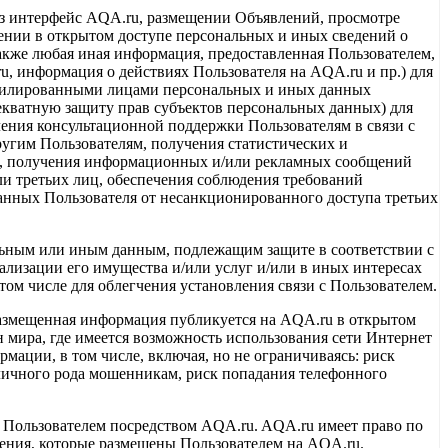
рез интерфейс AQA.ru, размещении Объявлений, просмотре
щении в открытом доступе персональных и иных сведений о
также любая иная информация, предоставленная Пользователем,
u, информация о действиях Пользователя на AQA.ru и пр.) для
аффилированными лицами персональных и иных данных
екватную защиту прав субъектов персональных данных) для
ления консультационной поддержки Пользователям в связи с
угим Пользователям, получения статистических и
в, получения информационных и/или рекламных сообщений
и третьих лиц, обеспечения соблюдения требований
анных Пользователя от несанкционированного доступа третьих
альным или иным данным, подлежащим защите в соответствии с
ализации его имущества и/или услуг и/или в иных интересах
том числе для облегчения установления связи с Пользователем.
размещенная информация публикуется на AQA.ru в открытом
н мира, где имеется возможность использования сети Интернет
рмации, в том числе, включая, но не ограничиваясь: риск
зличного рода мошенникам, риск попадания телефонного
 Пользователем посредством AQA.ru. AQA.ru имеет право по
ения, которые размещены Пользователем на AQA.ru.