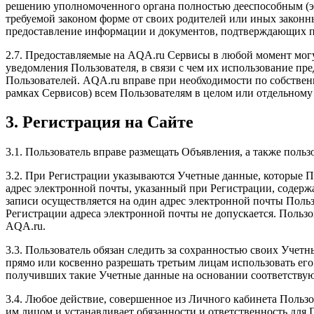
решению уполномоченного органа полностью дееспособным (э
требуемой законом форме от своих родителей или иных законн
предоставление информации и документов, подтверждающих пр
2.7. Предоставляемые на AQA.ru Сервисы в любой момент могу
уведомления Пользователя, в связи с чем их использование пре
Пользователей. AQA.ru вправе при необходимости по собстве
рамках Сервисов) всем Пользователям в целом или отдельному 
3. Регистрация на Сайте
3.1. Пользователь вправе размещать Объявления, а также поль
3.2. При Регистрации указываются Учетные данные, которые П
адрес электронной почты, указанный при Регистрации, содерж
записи осуществляется на один адрес электронной почты Польз
Регистрации адреса электронной почты не допускается. Польз
AQA.ru.
3.3. Пользователь обязан следить за сохранностью своих Учет
прямо или косвенно разрешать третьим лицам использовать ег
получивших такие Учетные данные на основании соответству
3.4. Любое действие, совершенное из Личного кабинета Поль
им лицом и устанавливает обязанности и ответственность для 