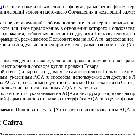
u
без цели подачи объявлений на форуме, размещения фотоматери
ринимающий условия настоящего Соглашения и желающий разме
е предоставляющий любому пользователю интернет возможност
аботе или иное предложение, в отношении которого Пользовате
держания, публичная переписка с другими Пользователями, со
ацию), размещаемое Пользователем на AQA.ru, адресованное 
ибо индивидуальный предприниматель, размещающий на AQA.ru
ащая сведения о товаре, условиях продажи, доставки и возврат
и исполнения договора купли-продажи Товара.
й почты) и пароль, создаваемые самостоятельно Пользователем 
ым, указанным AQA.ru способом, используемые для доступа в Л
а AQA.ru, связанный с учетной записью Пользователя на Сайте
 отключение,на предложенных AQA.ru условиях.
соответствии с указанными на AQA.ru инструкциями, включая п
ой формы пользовательского интерфейса AQA.ru в целях форми
яемые Пользователем AQA.ru в связи с использованием AQA.ru
м Сайта