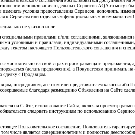
 Пользовательского соглашения воспользоваться доступными на 
тношении использования отдельных Сервисов AQA.ru могут быт
и изменять условия предоставления Сервисов, дополнять, изме
ателя к Сервисам или отдельным функциональным возможностям 
пециально не указано иное.
ся специальными правилами и/или соглашениями, являющимися 
 иными условиями и правилами, индивидуальными соглашениям
 между текстом настоящего Пользовательского соглашения и сп
 самостоятельно на свой страх и риск размещать предложения,
поряжаться (делать предложения), а Покупателям принимать на 
 сделку с Продавцом.
авцом, посредником, агентом или представителем какого-либо 
 совершаемые благодаря размещению Объявления на Сайте сделк
вателя на Сайте, использование Сайта, включая просмотр разме
бязательств следовать инструкциям по использованию Сервисов,
астоящее Пользовательское соглашение, Пользователь гарантиру
 в том числе является совершеннолетним и полностью дееспосо