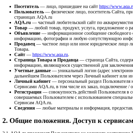
Посетитель
— лицо, пришедшее на сайт
https://www.aqa.r
Пользователь
— физическое лицо, посетитель Сайта, п
страницах AQA.ru
AQA.ru
— частный любительский сайт по аквариумистик
Товар
— любой товар, продукт, услуга, предложение о р
Объявление
— информационное сообщение свободного со
информацию, фотографии и любую сопутствующую информ
Продавец
— частное лицо или иное юридическое лицо л
Товара.
Сайт
—
https://www.aqa.ru
.
Страница Товара и Продавца
— страница Сайта, содерж
информацию, являющуюся существенной для заключения 
Учетные данные
— уникальный логин (адрес электронно
дальнейшем Пользователем через Личный кабинет или ин
Личный кабинет
— персональный раздел Пользователя н
Сервисами AQA.ru, в том числе их заказ, подключение /
Регистрация
— совокупность действий Пользователя в 
совершаемых Пользователем с использованием специальн
Сервисам AQA.ru.
Сведения
— любые материалы и информация, предоставл
2. Общие положения. Доступ к сервиса