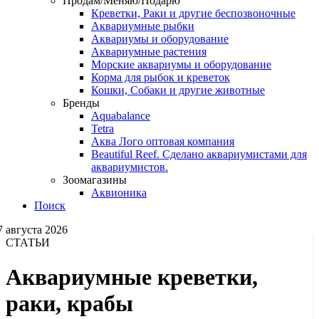
Продам/Меняю/Подарю
Креветки, Раки и другие беспозвоночные
Аквариумные рыбки
Аквариумы и оборудование
Аквариумные растения
Морские аквариумы и оборудование
Корма для рыбок и креветок
Кошки, Собаки и другие животные
Бренды
Aquabalance
Tetra
Аква Лого оптовая компания
Beautiful Reef. Сделано аквариумистами для
аквариумистов.
Зоомагазины
Аквионика
Поиск
7 августа 2026
СТАТЬИ
Аквариумные креветки,
раки, крабы