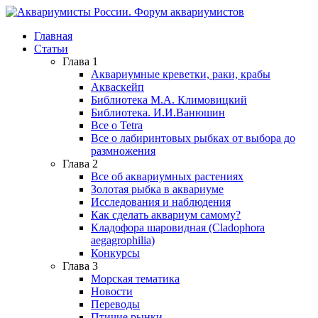
Главная
Статьи
Глава 1
Аквариумные креветки, раки, крабы
Акваскейп
Библиотека М.А. Климовицкий
Библиотека. И.И.Ванюшин
Все о Tetra
Все о лабиринтовых рыбках от выбора до
размножения
Глава 2
Все об аквариумных растениях
Золотая рыбка в аквариуме
Исследования и наблюдения
Как сделать аквариум самому?
Кладофора шаровидная (Cladophora
aegagrophilia)
Конкурсы
Глава 3
Морская тематика
Новости
Переводы
Птичие рынки