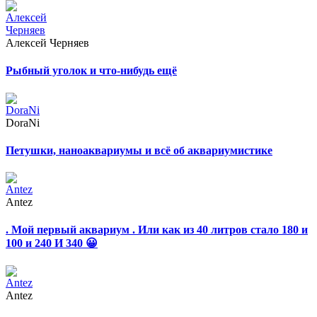
Алексей Черняев
Рыбный уголок и что-нибудь ещё
DoraNi
Петушки, наноаквариумы и всё об аквариумистике
Antez
. Мой первый аквариум . Или как из 40 литров стало 180 и
100 и 240 И 340 😀
Antez