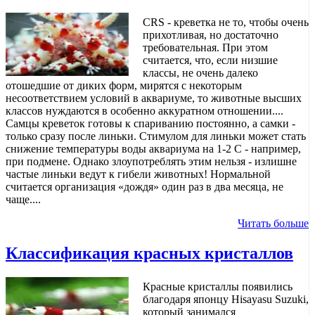
CRS - креветка не то, чтобы очень
прихотливая, но достаточно
требовательная. При этом
считается, что, если низшие
классы, не очень далеко
отошедшие от диких форм, мирятся с некоторым
несоответствием условий в аквариуме, то животные высших
классов нуждаются в особенно аккуратном отношении....
Самцы креветок готовы к спариванию постоянно, а самки -
только сразу после линьки. Стимулом для линьки может стать
снижение температуры воды аквариума на 1-2 С - например,
при подмене. Однако злоупотреблять этим нельзя - излишне
частые линьки ведут к гибели животных! Нормальной
считается организация «дождя» один раз в два месяца, не
чаще....
Читать больше
Классификация красных кристаллов
Красные кристаллы появились
благодаря японцу Hisayasu Suzuki,
который занимался