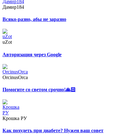
Дамир184
Всяко-разно, абы не заразно
uZot
Авторизация через Google
ОrcinusОrca
Помогите со светом срочно!🙏🏻
Крошка РУ
Как похудеть при диабете? Нужен ваш совет