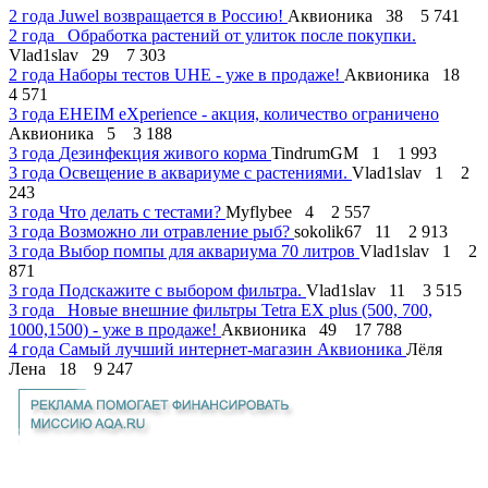
2 года
Juwel возвращается в Россию!
Аквионика
38
5 741
2 года
Обработка растений от улиток после покупки.
Vlad1slav
29
7 303
2 года
Наборы тестов UHE - уже в продаже!
Аквионика
18
4 571
3 года
EHEIM eXperience - акция, количество ограничено
Аквионика
5
3 188
3 года
Дезинфекция живого корма
TindrumGM
1
1 993
3 года
Освещение в аквариуме с растениями.
Vlad1slav
1
2
243
3 года
Что делать с тестами?
Myflybee
4
2 557
3 года
Возможно ли отравление рыб?
sokolik67
11
2 913
3 года
Выбор помпы для аквариума 70 литров
Vlad1slav
1
2
871
3 года
Подскажите с выбором фильтра.
Vlad1slav
11
3 515
3 года
Новые внешние фильтры Tetra EX plus (500, 700,
1000,1500) - уже в продаже!
Аквионика
49
17 788
4 года
Самый лучший интернет-магазин Аквионика
Лёля
Лена
18
9 247