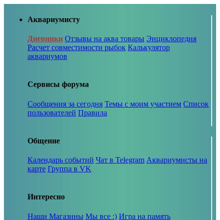
Аквариумисту
Дневники
Отзывы на аква товары
Энциклопедия
Расчет совместимости рыбок
Калькулятор
аквариумов
Сервисы форума
Сообщения за сегодня
Темы с моим участием
Список
пользователей
Правила
Общение
Календарь событий
Чат в Telegram
Аквариумисты на
карте
Группа в VK
Интересно
Наши Магазины
Мы все :)
Игра на память