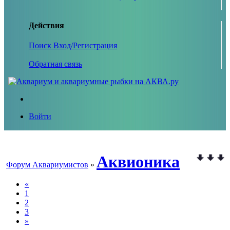
Действия
Поиск
Вход/Регистрация
Обратная связь
Войти
Аквионика
Форум Аквариумистов
»
«
1
2
3
»