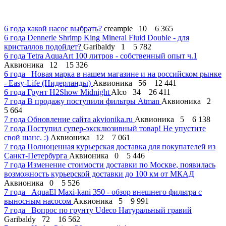
6 года
какой насос выбрать?
creampie
10
6 365
6 года
Dennerle Shrimp King Mineral Fluid Double - для
кристаллов подойдет?
Garibaldy
1
5 782
6 года
Tetra AquaArt 100 литров - собственный опыт ч.1
Аквионика
12
15 326
6 года
Новая марка в нашем магазине и на российском рынке
- Easy-Life (Нидерланды)
Аквионика
56
12 441
6 года
Грунт H2Show Midnight
Alco
34
26 411
7 года
В продажу поступили фильтры Atman
Аквионика
2
5 664
7 года
Обновление сайта akvionika.ru
Аквионика
5
6 138
7 года
Поступил супер-эксклюзивный товар! Не упустите
свой шанс. :)
Аквионика
12
7 061
7 года
Полноценная курьерская доставка для покупателей из
Санкт-Петербурга
Аквионика
0
5 446
7 года
Изменение стоимости доставки по Москве, появилась
возможность курьерской доставки до 100 км от МКАД
Аквионика
0
5 526
7 года
AquaEl Maxi-kani 350 - обзор внешнего фильтра с
выносным насосом
Аквионика
5
9 991
7 года
Вопрос по грунту Udeco Натуральный гравий
Garibaldy
72
16 562