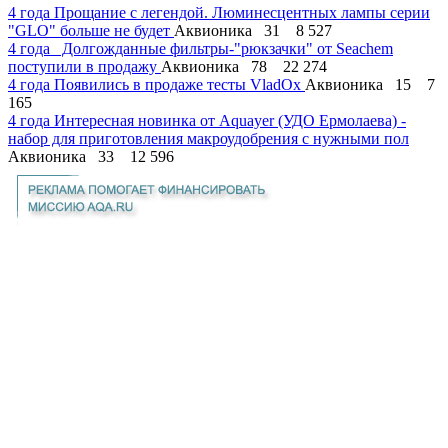
4 года
Прощание с легендой. Люминесцентных лампы серии
"GLO" больше не будет
Аквионика
31
8 527
4 года
Долгожданные фильтры-"рюкзачки" от Seachem
поступили в продажу
Аквионика
78
22 274
4 года
Появились в продаже тесты VladOx
Аквионика
15
7
165
4 года
Интересная новинка от Aquayer (УДО Ермолаева) -
набор для приготовления макроудобрения с нужными пол
Аквионика
33
12 596