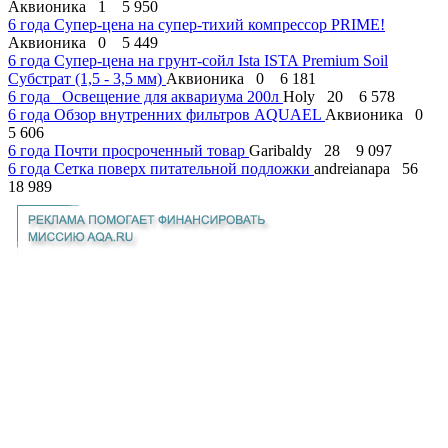
Аквионика
1
5 950
6 года
Супер-цена на супер-тихий компрессор PRIME!
Аквионика
0
5 449
6 года
Супер-цена на грунт-сойл Ista ISTA Premium Soil
Субстрат (1,5 - 3,5 мм)
Аквионика
0
6 181
6 года
Освещение для аквариума 200л
Holy
20
6 578
6 года
Обзор внутренних фильтров AQUAEL
Аквионика
0
5 606
6 года
Почти просроченный товар
Garibaldy
28
9 097
6 года
Сетка поверх питательной подложки
andreianapa
56
18 989