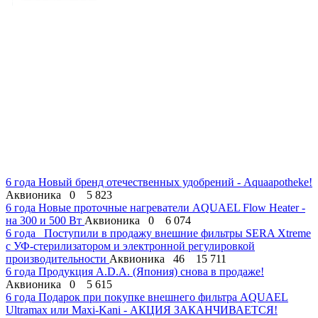
6 года
Новый бренд отечественных удобрений - Aquaapotheke!
Аквионика
0
5 823
6 года
Новые проточные нагреватели AQUAEL Flow Heater -
на 300 и 500 Вт
Аквионика
0
6 074
6 года
Поступили в продажу внешние фильтры SERA Xtreme
с УФ-стерилизатором и электронной регулировкой
производительности
Аквионика
46
15 711
6 года
Продукция A.D.A. (Япония) снова в продаже!
Аквионика
0
5 615
6 года
Подарок при покупке внешнего фильтра AQUAEL
Ultramax или Maxi-Kani - АКЦИЯ ЗАКАНЧИВАЕТСЯ!