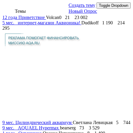
Создать тему
Toggle Dropdown
Темы
Новый Опрос
12 года
Приветствие
Volcan0
21
23 002
5 мес.
интернет-магазин Аквионика!
Dudikoff
1 190
214
295
9 мес.
Цилиндрический аквариум
Светлана Левицкая
5
744
9 мес.
AQUAEL Hypermax
bearserg
73
3 529