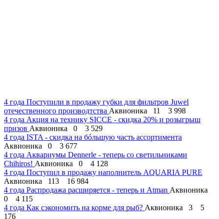
4 года
Поступили в продажу губки для фильтров Juwel
отечественного производтства
Аквионика
11
3 998
4 года
Акция на технику SICCE - скидка 20% и розыгрыш
призов
Аквионика
0
3 529
4 года
ISTA - скидка на бóльшую часть ассортимента
Аквионика
0
3 677
4 года
Аквариумы Dennerle - теперь со светильниками
Chihiros!
Аквионика
0
4 128
4 года
Поступил в продажу наполнитель AQUARIA PURE
Аквионика
113
16 984
4 года
Распродажа расширяется - теперь и Atman
Аквионика
0
4 115
4 года
Как сэкономить на корме для рыб?
Аквионика
3
5
176