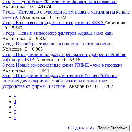
7 года
Hydor Prime 20 - внешний фильтр по-итальянски
Аквионика
58
49 674
7 года
Интервью с руководителем нашего магазина на канале
Green Art
Аквионика
0
5 622
7 года
Большая распродажа на ассортимент SERA
Аквионика
0
5 642
7 года
Новый видеообзор фильтров AquaEl Maxi-kani
Аквионика
0
6 322
7 года
Второй раз товаров "в наличии" нет в наличии
NoAccess
3
6 065
7 года
Поступили в продажу препараты и удобрения Prodibio
и фильтры ISTA
Аквионика
0
5 916
8 года
Новые замороженные корма PRIME - уже в продаже
Аквионика
13
8 844
8 года
Поступили в продажу источники бесперебойного
питания для аквариума, стабилизаторы и защитные
устройства от фирмы "Бастион"
Аквионика
0
5 702
«
1
2
3
»
Создать тему
Toggle Dropdown