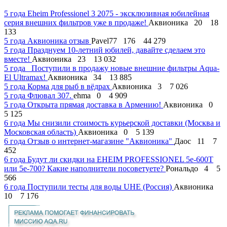
5 года
Eheim Professionel 3 2075 - эксклюзивная юбилейная
серия внешних фильтров уже в продаже!
Аквионика
20
18
133
5 года
Аквионика отзыв
Pavel77
176
44 279
5 года
Празднуем 10-летний юбилей, давайте сделаем это
вместе!
Аквионика
23
13 032
5 года
Поступили в продажу новые внешние фильтры Aqua-
El Ultramax!
Аквионика
34
13 885
5 года
Корма для рыб в вёдрах
Аквионика
3
7 026
5 года
Флювал 307.
ehma
0
4 909
5 года
Открыта прямая доставка в Армению!
Аквионика
0
5 125
6 года
Мы снизили стоимость курьерской доставки (Москва и
Московская область)
Аквионика
0
5 139
6 года
Отзыв о интернет-магазине "Аквионика"
Даос
11
7
452
6 года
Будут ли скидки на EHEIM PROFESSIONEL 5e-600T
или 5e-700? Какие наполнители посоветуете?
Рональдо
4
5
566
6 года
Поступили тесты для воды UHE (Россия)
Аквионика
10
7 176