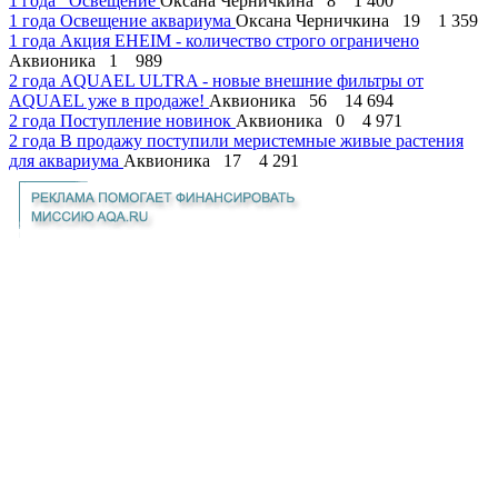
1 года
Освещение
Оксана Черничкина
8
1 400
1 года
Освещение аквариума
Оксана Черничкина
19
1 359
1 года
Акция EHEIM - количество строго ограничено
Аквионика
1
989
2 года
AQUAEL ULTRA - новые внешние фильтры от
AQUAEL уже в продаже!
Аквионика
56
14 694
2 года
Поступление новинок
Аквионика
0
4 971
2 года
В продажу поступили меристемные живые растения
для аквариума
Аквионика
17
4 291