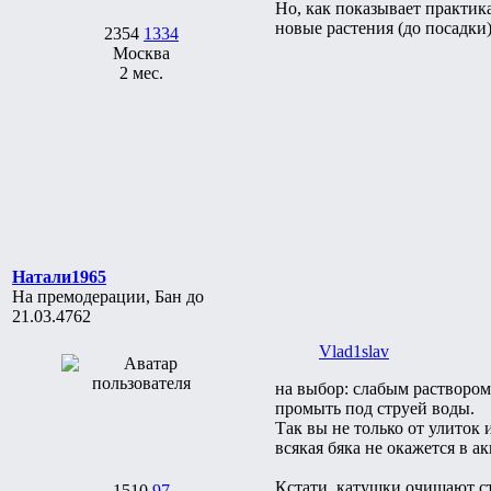
Но, как показывает практик
новые растения (до посадки)
2354
1334
Москва
2 мес.
Натали1965
На премодерации, Бан до
21.03.4762
Vlad1slav
на выбор: слабым растворо
промыть под струей воды.
Так вы не только от улиток 
всякая бяка не окажется в ак
Кстати, катушки очищают сте
1510
97