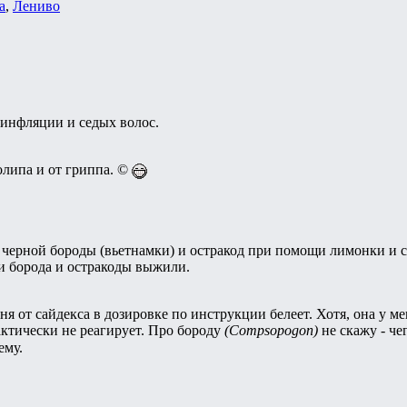
a
,
Лениво
, инфляции и седых волос.
олипа и от гриппа. ©
т черной бороды (вьетнамки) и остракод при помощи лимонки и 
и борода и остракоды выжили.
ня от сайдекса в дозировке по инструкции белеет. Хотя, она у ме
актически не реагирует. Про бороду
(Compsopogon)
не скажу - чег
ему.