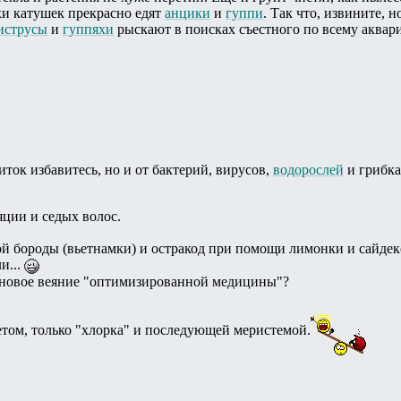
ки катушек прекрасно едят
анцики
и
гуппи
. Так что, извините, 
иструсы
и
гуппяхи
рыскают в поисках съестного по всему аквари
иток избавитесь, но и от бактерий, вирусов,
водорослей
и грибка
яции и седых волос.
ной бороды (вьетнамки) и остракод при помощи лимонки и сайдек
и...
о новое веяние "оптимизированной медицины"?
летом, только "хлорка" и последующей меристемой.