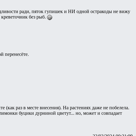
едливости ради, пяток гупишек и НИ одной остракоды не вижу
У креветочник без рыб.
ой перенесёте.
те (как раз в месте внесения). На растениях даже не побелела.
лимонки буцики дурниной цветут... но, может и совпадает