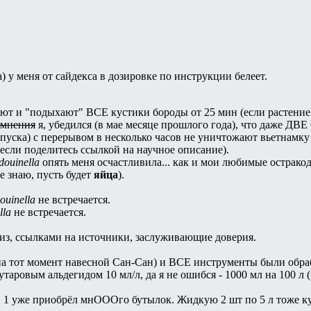
) у меня от сайдекса в дозировке по инструкции белеет.
ют и "подыхают" ВСЕ кустики бороды от 25 мин (если растение
омнения
я, убедился (в мае месяце прошлого года), что даже ДВ
апуска) с перерывом в несколько часов не уничтожают вьетнамку 
если поделитесь ссылкой на научное описание).
douinella
опять меня осчастливила... как и мои любимые остракод
е знаю, пусть будет
яйца
).
ouinella
не встречается.
lla
не встречается.
из, ссылками на источники, заслуживающие доверия.
(на тот момент навесной Сан-Сан) и ВСЕ инструменты были обраб
аровым альдегидом 10 мл/л, да я не ошибся - 1000 мл на 100 л 
 3 в 1 уже приобрёл мнОООго бутылок. Жидкую 2 шт по 5 л тоже к