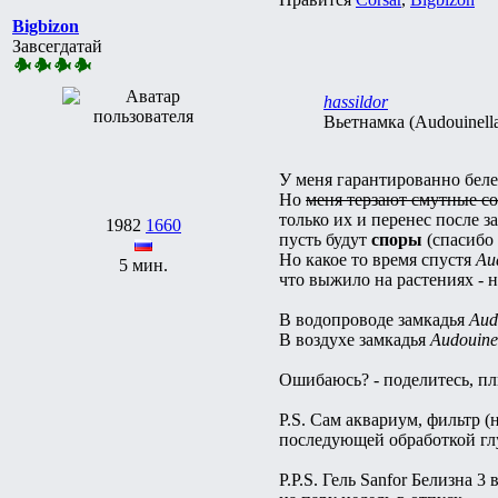
Bigbizon
Завсегдатай
hassildor
Вьетнамка (Audouinella
У меня гарантированно беле
Но
меня терзают смутные с
только их и перенес после з
1982
1660
пусть будут
споры
(спасибо 
Но какое то время спустя
Au
5 мин.
что выжило на растениях - н
В водопроводе замкадья
Aud
В воздухе замкадья
Audouine
Ошибаюсь? - поделитесь, пл
P.S. Сам аквариум, фильтр 
последующей обработкой глут
P.P.S. Гель Sanfor Белизна