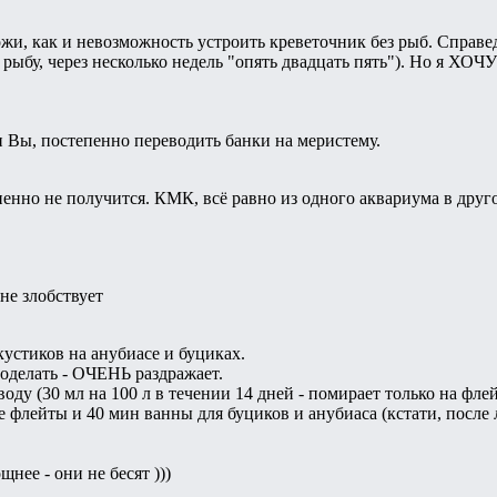
ожи, как и невозможность устроить креветочник без рыб. Справ
рыбу, через несколько недель "опять двадцать пять"). Но я ХОЧ
и Вы, постепенно переводить банки на меристему.
пенно не получится. КМК, всё равно из одного аквариума в друг
 не злобствует
кустиков на анубиасе и буциках.
поделать - ОЧЕНЬ раздражает.
оду (30 мл на 100 л в течении 14 дней - помирает только на флей
е флейты и 40 мин ванны для буциков и анубиаса (кстати, после 
нее - они не бесят )))