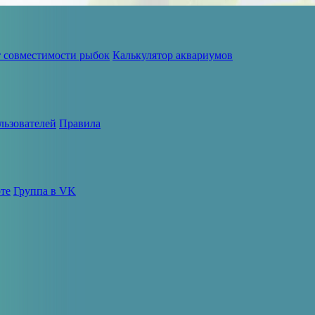
т совместимости рыбок
Калькулятор аквариумов
льзователей
Правила
те
Группа в VK