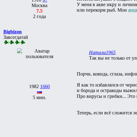
У меня в акве икру и личин
Москва
или перекорм рыб. Мои
анц
7.5
2 года
Bigbizon
Завсегдатай
Натали1965
Так вы не только от ул
Порчи, ковида, сглаза, инфл
Я как то избавлялся от чер
1982
1660
и борода и остракоды выжил
Про вирусы и грибки... Эт
5 мин.
Теперь, если всё сложится 