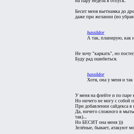
на пару недель в отпуск.
Бесит меня вьетнамка до др
даже при желании (но убрав 
hassildor
А так, планирую, как 
Не хочу "каркать", но посте
Буду рад ошибиться.
hassildor
Хотя, она у меня и так
У меня на флейте и по паре 
Но ничего не могу с собой 
При добавлении сайдекса в в
Да, ничего сложного в мыть
так)...
Но БЕСИТ она меня )))
Зелёные, бывает, атакуют мощ