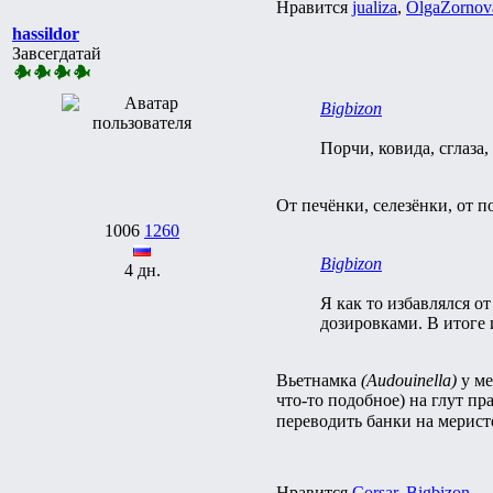
Нравится
jualiza
,
OlgaZornov
hassildor
Завсегдатай
Bigbizon
Порчи, ковида, сглаза
От печёнки, селезёнки, от п
1006
1260
Bigbizon
4 дн.
Я как то избавлялся о
дозировками. В итоге 
Вьетнамка
(Audouinella)
у ме
что-то подобное) на глут пр
переводить банки на мерист
Нравится
Corsar
,
Bigbizon