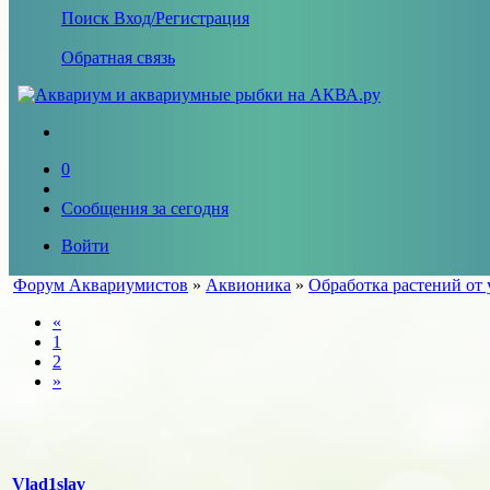
Поиск
Вход/Регистрация
Обратная связь
0
Сообщения за сегодня
Войти
Форум Аквариумистов
»
Аквионика
»
Обработка растений от 
«
1
2
»
Vlad1slav