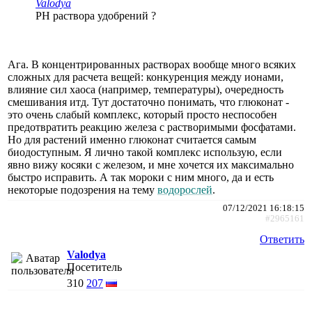
Valodya
PH раствора удобрений ?
Ага. В концентрированных растворах вообще много всяких
сложных для расчета вещей: конкуренция между ионами,
влияние сил хаоса (например, температуры), очередность
смешивания итд. Тут достаточно понимать, что глюконат -
это очень слабый комплекс, который просто неспособен
предотвратить реакцию железа с растворимыми фосфатами.
Но для растений именно глюконат считается самым
биодоступным. Я лично такой комплекс использую, если
явно вижу косяки с железом, и мне хочется их максимально
быстро исправить. А так мороки с ним много, да и есть
некоторые подозрения на тему
водорослей
.
07/12/2021 16:18:15
#2965161
Ответить
Valodya
Посетитель
310
207