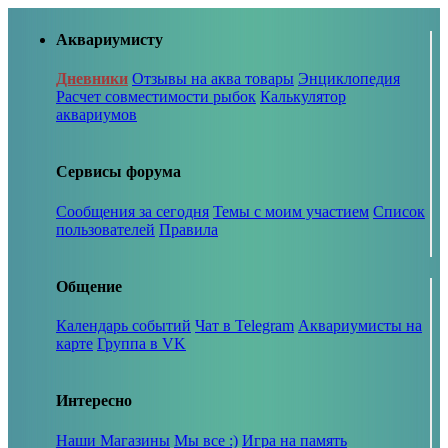
Аквариумисту
Дневники
Отзывы на аква товары
Энциклопедия
Расчет совместимости рыбок
Калькулятор
аквариумов
Сервисы форума
Сообщения за сегодня
Темы с моим участием
Список
пользователей
Правила
Общение
Календарь событий
Чат в Telegram
Аквариумисты на
карте
Группа в VK
Интересно
Наши Магазины
Мы все :)
Игра на память