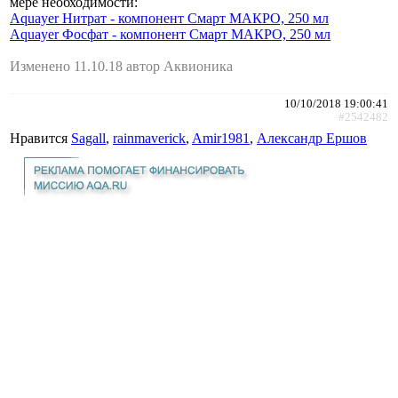
мере необходимости:
Aquayer Нитрат - компонент Смарт МАКРО, 250 мл
Aquayer Фосфат - компонент Смарт МАКРО, 250 мл
Изменено 11.10.18 автор Аквионика
10/10/2018 19:00:41
#2542482
Нравится
Sagall
,
rainmaverick
,
Amir1981
,
Александр Ершов