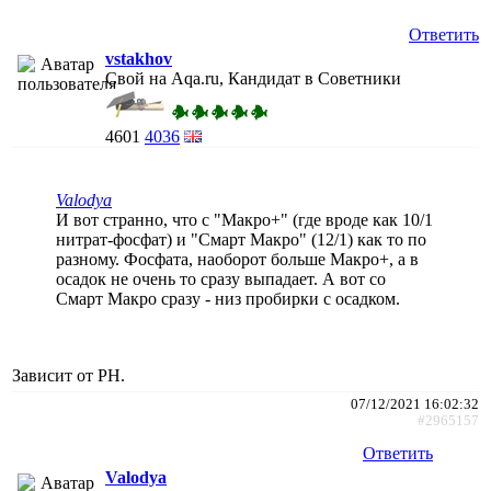
Ответить
vstakhov
Свой на Aqa.ru, Кандидат в Советники
4601
4036
Valodya
И вот странно, что с "Макро+" (где вроде как 10/1
нитрат-фосфат) и "Смарт Макро" (12/1) как то по
разному. Фосфата, наоборот больше Макро+, а в
осадок не очень то сразу выпадает. А вот со
Смарт Макро сразу - низ пробирки с осадком.
Зависит от PH.
07/12/2021 16:02:32
#2965157
Ответить
Valodya