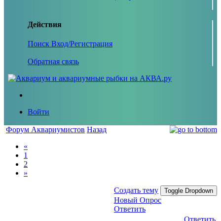
Действия
Поиск
Вход/Регистрация
Обратная связь
Войти
Форум Аквариумистов
Назад
«
1
2
»
Создать тему
Toggle Dropdown
Новый Опрос
Ответить
Ответить