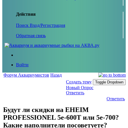
Действия
Поиск
Вход/Регистрация
Обратная связь
Войти
Форум Аквариумистов
Назад
Создать тему
Toggle Dropdown
Новый Опрос
Ответить
Ответить
Будут ли скидки на EHEIM
PROFESSIONEL 5e-600T или 5e-700?
Какие наполнители посоветуете?