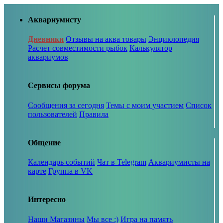
Аквариумисту
Дневники
Отзывы на аква товары
Энциклопедия
Расчет совместимости рыбок
Калькулятор
аквариумов
Сервисы форума
Сообщения за сегодня
Темы с моим участием
Список
пользователей
Правила
Общение
Календарь событий
Чат в Telegram
Аквариумисты на
карте
Группа в VK
Интересно
Наши Магазины
Мы все :)
Игра на память