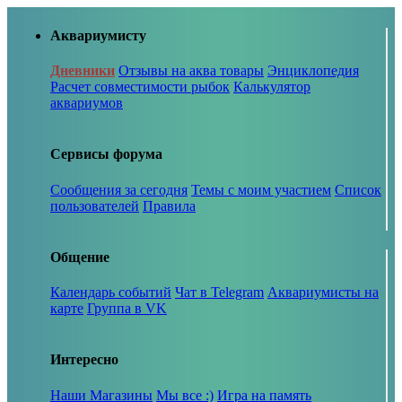
Аквариумисту
Дневники
Отзывы на аква товары
Энциклопедия
Расчет совместимости рыбок
Калькулятор
аквариумов
Сервисы форума
Сообщения за сегодня
Темы с моим участием
Список
пользователей
Правила
Общение
Календарь событий
Чат в Telegram
Аквариумисты на
карте
Группа в VK
Интересно
Наши Магазины
Мы все :)
Игра на память