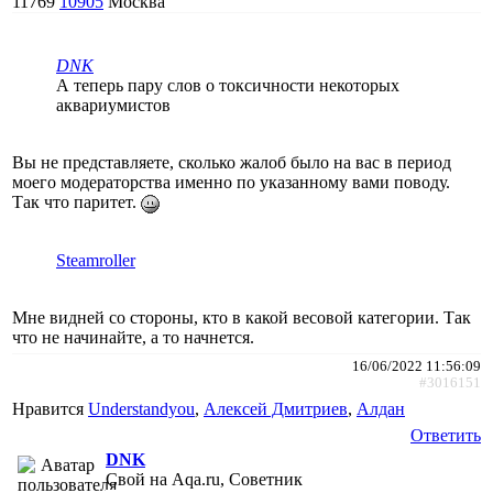
11769
10905
Москва
DNK
А теперь пару слов о токсичности некоторых
аквариумистов
Вы не представляете, сколько жалоб было на вас в период
моего модераторства именно по указанному вами поводу.
Так что паритет.
Steamroller
Мне видней со стороны, кто в какой весовой категории. Так
что не начинайте, а то начнется.
16/06/2022 11:56:09
#3016151
Нравится
Understandyou
,
Алексей Дмитриев
,
Алдан
Ответить
DNK
Свой на Aqa.ru, Советник