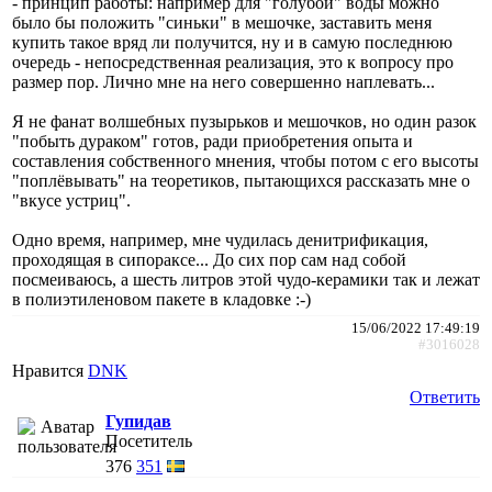
- принцип работы: например для "голубой" воды можно
было бы положить "синьки" в мешочке, заставить меня
купить такое вряд ли получится, ну и в самую последнюю
очередь - непосредственная реализация, это к вопросу про
размер пор. Лично мне на него совершенно наплевать...
Я не фанат волшебных пузырьков и мешочков, но один разок
"побыть дураком" готов, ради приобретения опыта и
составления собственного мнения, чтобы потом с его высоты
"поплёвывать" на теоретиков, пытающихся рассказать мне о
"вкусе устриц".
Одно время, например, мне чудилась денитрификация,
проходящая в сипораксе... До сих пор сам над собой
посмеиваюсь, а шесть литров этой чудо-керамики так и лежат
в полиэтиленовом пакете в кладовке :-)
15/06/2022 17:49:19
#3016028
Нравится
DNK
Ответить
Гупидав
Посетитель
376
351