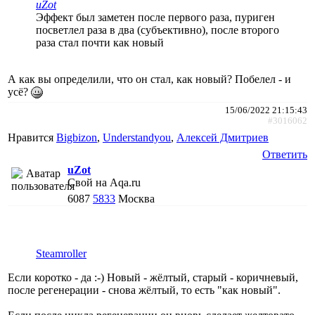
uZot
Эффект был заметен после первого раза, пуриген
посветлел раза в два (субъективно), после второго
раза стал почти как новый
А как вы определили, что он стал, как новый? Побелел - и
усё?
15/06/2022 21:15:43
#3016062
Нравится
Bigbizon
,
Understandyou
,
Алексей Дмитриев
Ответить
uZot
Свой на Aqa.ru
6087
5833
Москва
Steamroller
Если коротко - да :-) Новый - жёлтый, старый - коричневый,
после регенерации - снова жёлтый, то есть "как новый".