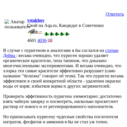
Ответить
vstakhov
Свой на Aqa.ru, Кандидат в Советники
4601
4036
В случае с пуригеном и аналогами я бы сослался на
статью
Дейва
: весьма очевидно, что пуриген хорошо удаляет
органические красители, типа танинов, что доказано
многочисленными экспериментами. И весьма очевидно, что
хлорка эти самые красители эффективно разрушает (само
название "белизна" говорит об этом). Так что пуриген весьма
эффективен в своей конкретной области - удалении окраски
воды от коряг, избытков корма и других загрязнителей.
Проверить эффетивность пуригена элементарно: достаточно
взять чайную заварку и посмотреть, насколько просветлеет
раствор от нового и от регенерированного наполнителя.
Но приписывать пуригену чудесные свойства поглотителя
нитратов, фосфатов и аммония я бы не стал уж точно.