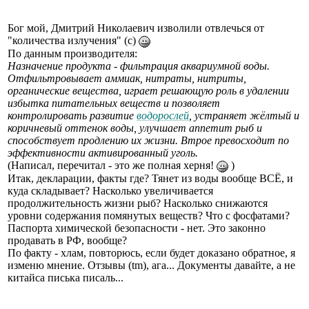
Бог мой, Дмитрий Николаевич изволили отвлечься от
"количества излучения" (с)
По данным производителя:
Назначение продукта - фильтрация аквариумной воды.
Отфильтровывает аммиак, нитраты, нитриты,
органические вещества, играет решающую роль в удалении
избытка питательных веществ и позволяет
контролировать развитие
водорослей
, устраняет жёлтый и
коричневый оттенок воды, улучшает аппетит рыб и
способствует продлению их жизни. Втрое превосходит по
эффективности активированный уголь.
(Написал, перечитал - это же полная херня!
)
Итак, декларации, факты где? Тянет из воды вообще ВСЁ, и
куда складывает? Насколько увеличивается
продолжительность жизни рыб? Насколько снижаются
уровни содержания помянутых веществ? Что с фосфатами?
Паспорта химической безопасности - нет. Это законно
продавать в РФ, вообще?
По факту - хлам, повторюсь, если будет доказано обратное, я
изменю мнение. Отзывы (tm), ага... Документы давайте, а не
китайса писька писаль...