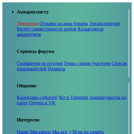
Аквариумисту
Дневники
Отзывы на аква товары
Энциклопедия
Расчет совместимости рыбок
Калькулятор
аквариумов
Сервисы форума
Сообщения за сегодня
Темы с моим участием
Список
пользователей
Правила
Общение
Календарь событий
Чат в Telegram
Аквариумисты на
карте
Группа в VK
Интересно
Наши Магазины
Мы все :)
Игра на память