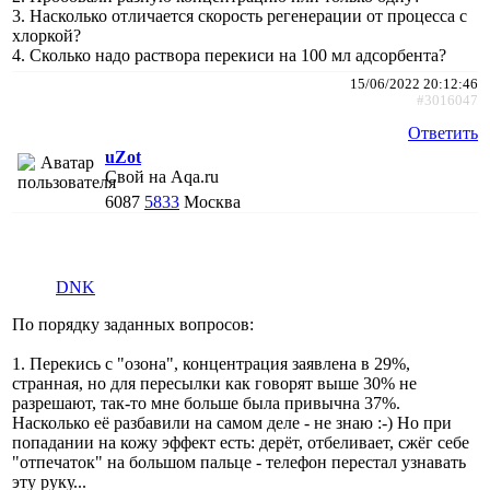
3. Насколько отличается скорость регенерации от процесса с
хлоркой?
4. Сколько надо раствора перекиси на 100 мл адсорбента?
15/06/2022 20:12:46
#3016047
Ответить
uZot
Свой на Aqa.ru
6087
5833
Москва
DNK
По порядку заданных вопросов:
1. Перекись с "озона", концентрация заявлена в 29%,
странная, но для пересылки как говорят выше 30% не
разрешают, так-то мне больше была привычна 37%.
Насколько её разбавили на самом деле - не знаю :-) Но при
попадании на кожу эффект есть: дерёт, отбеливает, сжёг себе
"отпечаток" на большом пальце - телефон перестал узнавать
эту руку...