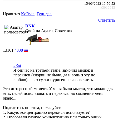
15/06/2022 19:50:52
#3016043
Нравится
KoRvin
,
Гупидав
Ответить
DNK
Свой на Aqa.ru, Советник
13161
4338
uZot
Я сейчас на третьем этапе, замочил мешок в
перекиси (хлорки не было, да и вонь я эту не
люблю) через сутки пуриген начал светлеть.
Это интересный момент. У меня были мысли, что можно для
этих целей использовать и перекись, но сомнение меня
брало...
Поделитесь опытом, пожалуйста.
1. Какую концентрацию перекиси используете?
2. Пробовали разную концентрацию или только одну?