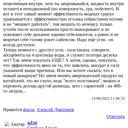
неактивным внутри, хоть ты запромывайся, жидкость внутри
останется неподвижной (но поверхность, ура, побелеет). И
вот в этот самый момент эффективность модных гранул
уравнивается с эффективностью уголька (обрастания потому
и не "мешают работать", там мешать-то нечему), только
уголёк после использования просто выкидывают и не
освежают себе дыхание парами отбеливателя, а равно и не
морочат себе голову рокет-сайенсом. Надо ещё угля - он
всегда доступен.
Теперь немного с другого угла - полстакана, говорите,
абсорбента на 4 центнера воды, и служит полтора десятка
лет? Так зачем покупать ЕЩЁ? А затем, однако, покупать,
что эффективность явно не та, что заявлена, аккурат в силу
указанной выше причины. Или вы хотите сказать, что в
новый аквариум? Но зачем менять американский продукт на
китайский, это же глупо, ведь "всего полстакана", можно и
пережить доллар-другой разницы, зато с гарантией - на 400-
то литров...
15/06/2022 11:00:53
#3015972
Нравится
dravor
,
Алексей Дмитриев
Ответить
uZot
Свой на Aqa.ru