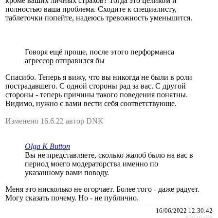
кроме ваших личных страхов? Тогда это целиком и
полностью ваша проблема. Сходите к специалисту,
таблеточки попейте, надеюсь тревожность уменьшится.
Говоря ещё проще, после этого перформанса
агрессор отправился бы
Спасибо. Теперь я вижу, что вы никогда не были в роли
пострадавшего. С одной стороны рад за вас. С другой
стороны - теперь причины такого поведения понятны.
Видимо, нужно с вами вести себя соответствующе.
Изменено 16.6.22 автор DNK
Olga K Button
Вы не представляете, сколько жалоб было на вас в
период моего модераторства именно по
указанному вами поводу.
Меня это нисколько не огорчает. Более того - даже радует.
Могу сказать почему. Но - не публично.
16/06/2022 12:30:42
#3016158