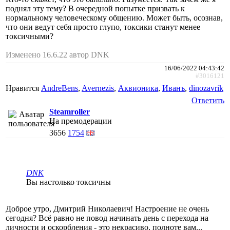
поднял эту тему? В очередной попытке призвать к
нормальному человеческому общению. Может быть, осознав,
что они ведут себя просто глупо, токсики станут менее
токсичными?
Изменено 16.6.22 автор DNK
16/06/2022 04:43:42
#3016121
Нравится
AndreBens
,
Avernezis
,
Аквионика
,
Иванъ
,
dinozavrik
Ответить
Steamroller
На премодерации
3656
1754
DNK
Вы настолько токсичны
Доброе утро, Дмитрий Николаевич! Настроение не очень
сегодня? Всё равно не повод начинать день с перехода на
личности и оскорбления - это некрасиво, полноте вам...