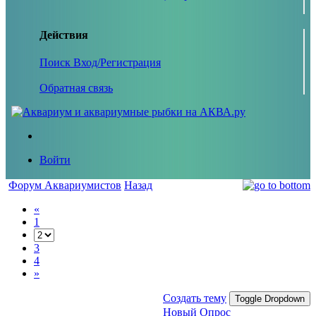
Действия
Поиск
Вход/Регистрация
Обратная связь
Войти
Форум Аквариумистов
Назад
«
1
3
4
»
Создать тему
Toggle Dropdown
Новый Опрос