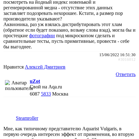
посмотреть на йодный индекс новенькой и
регенерированной медиа - отсутствие этих данных
заставляет подозревать нехорошее. Кстати, а размер пор
производители указывают?
Аквионика, раз уж взялась дистрибутировать этот хлам
(обратное если будет показано, возьму слова взад), могла бы и
простецкие
фотографии
под микроскопом сделать и
сравнительные тесты, пусть примитивные, провести - себе
бы выгоднее.
15/06/2022 16:51:30
#3016012
Нравится
Алексей Дмитриев
Ответить
uZot
Свой на Aqa.ru
6087
5833
Москва
Steamroller
Мне, как типичному представителю Aquarist Vulgaris, в
первую очередь интересен эффект от применения, во вторую