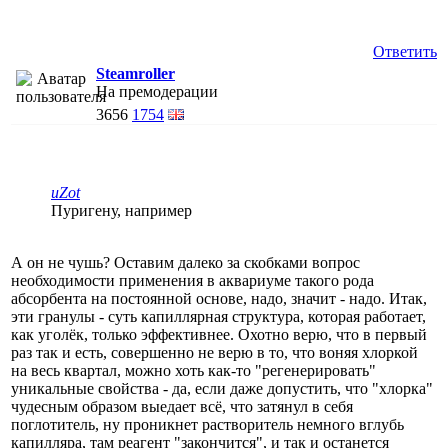
Ответить
Steamroller
На премодерации
3656
1754
uZot
Пуригену, например
А он не чушь? Оставим далеко за скобками вопрос
необходимости применения в аквариуме такого рода
абсорбента на постоянной основе, надо, значит - надо. Итак,
эти гранулы - суть капиллярная структура, которая работает,
как уголёк, только эффективнее. Охотно верю, что в первый
раз так и есть, совершенно не верю в то, что воняя хлоркой
на весь квартал, можно хоть как-то "регенерировать"
уникальные свойства - да, если даже допустить, что "хлорка"
чудесным образом выедает всё, что затянул в себя
поглотитель, ну проникнет растворитель немного вглубь
капилляра, там реагент "закончится", и так и останется