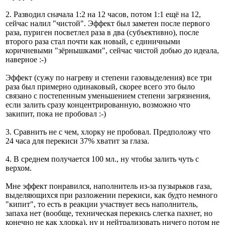
2. Разводил сначала 1:2 на 12 часов, потом 1:1 ещё на 12,
сейчас налил "чистой". Эффект был заметен после первого
раза, пуриген посветлел раза в два (субъективно), после
второго раза стал почти как новый, с единичными
коричневыми "зёрнышками", сейчас чистой добью до идеала,
наверное :-)
Эффект (сужу по нагреву и степени газовыделения) все три
раза был примерно одинаковый, скорее всего это было
связано с постепенным уменьшением степени загрязнения,
если залить сразу концентрированную, возможно что
закипит, пока не пробовал :-)
3. Сравнить не с чем, хлорку не пробовал. Предположу что
24 часа для перекиси 37% хватит за глаза.
4. В среднем получается 100 мл., ну чтобы залить чуть с
верхом.
Мне эффект понравился, наполнитель из-за пузырьков газа,
выделяющихся при разложении перекиси, как будто немного
"кипит", то есть в реакции участвует весь наполнитель,
запаха нет (вообще, техническая перекись слегка пахнет, но
конечно не как хлорка), ну и нейтрализовать ничего потом не