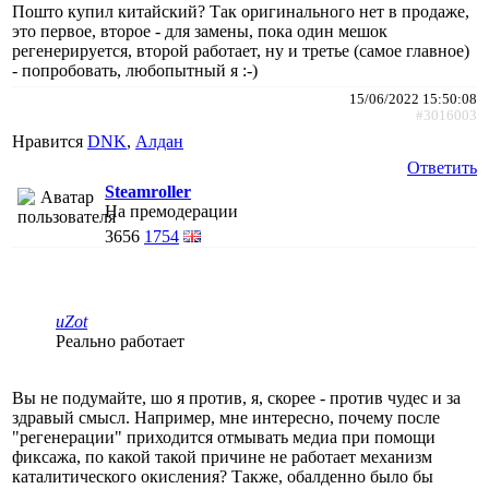
Пошто купил китайский? Так оригинального нет в продаже,
это первое, второе - для замены, пока один мешок
регенерируется, второй работает, ну и третье (самое главное)
- попробовать, любопытный я :-)
15/06/2022 15:50:08
#3016003
Нравится
DNK
,
Алдан
Ответить
Steamroller
На премодерации
3656
1754
uZot
Реально работает
Вы не подумайте, шо я против, я, скорее - против чудес и за
здравый смысл. Например, мне интересно, почему после
"регенерации" приходится отмывать медиа при помощи
фиксажа, по какой такой причине не работает механизм
каталитического окисления? Также, обалденно было бы