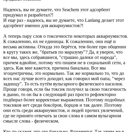
Надеюсь, вы не думаете, что Seachem этот адсорбент
придумал и разработал?!
И еще раз - надеюсь, вы не думаете, что Lanlang делает этот
адсорбент именно для аквариумистов?!
А теперь пару слов о токсичности некоторых аквариумистов.
К сожалению, их не единицы. К сожалению, они ещё и
весьма активны. Откуда это берётся, тем более при общении
в кругу таких же, "братьев по маразуму"? Да, я уверен, что
все мы, здесь собравшиеся, "страшно далеки от народа",
причем вдвойне, потому что пишем не в социальной сети, а
здесь. Как мне кажется, причина банальна. Все мы
эгоцентричны, это нормально. Так же нормально то, что до
всех нас лучше всего доходит, как говорил мой папа, "через
задницу". То есть путём вульгарного физического насилия.
Проще говоря, если бы токсик получил за свою токсичность
в дыню, то он бы в следующий раз просто рефлекторно
подбирал более корректные выражения. Поэтому подобных
токсиков нет среди боксёров, борцов и так далее. Поэтому
они есть среди аквариумистов, и людей прочих увлечений,
где не принято отвечать за свои слова в самом вульгарном
смысле слова - физическом.
Кто-то скажет, что это банально. Разумеется. Так зачем же я