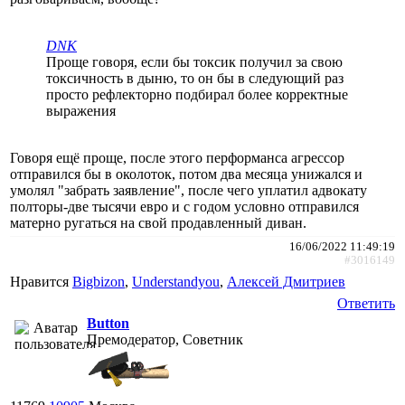
DNK
Проще говоря, если бы токсик получил за свою
токсичность в дыню, то он бы в следующий раз
просто рефлекторно подбирал более корректные
выражения
Говоря ещё проще, после этого перформанса агрессор
отправился бы в околоток, потом два месяца унижался и
умолял "забрать заявление", после чего уплатил адвокату
полторы-две тысячи евро и с годом условно отправился
матерно ругаться на свой продавленный диван.
16/06/2022 11:49:19
#3016149
Нравится
Bigbizon
,
Understandyou
,
Алексей Дмитриев
Ответить
Button
Премодератор, Советник