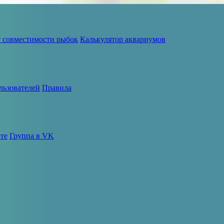
т совместимости рыбок
Калькулятор аквариумов
льзователей
Правила
те
Группа в VK