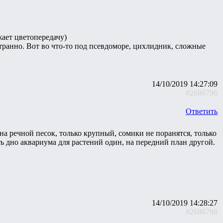
жает цветопередачу)
странно. Вот во что-то под псевдоморе, цихлидник, сложные
14/10/2019 14:27:09
#2686796
Ответить
 на речной песок, только крупный, сомики не поранятся, только
ть дно аквариума для растений один, на передний план другой.
14/10/2019 14:28:27
#2686798