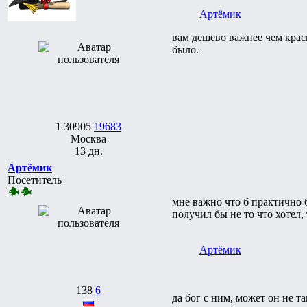
Артёмик
вам дешево важнее чем крас
было.
1
30905
19683
Москва
13 дн.
Артёмик
Посетитель
мне важно что б практично б
получил бы не то что хотел,
Артёмик
138
6
да бог с ним, может он не т