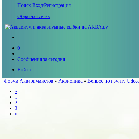
Поиск
Вход/Регистрация
Обратная связь
0
Сообщения за сегодня
Войти
Форум Аквариумистов
»
Аквионика
»
Вопрос по грунту Udec
«
1
2
3
»