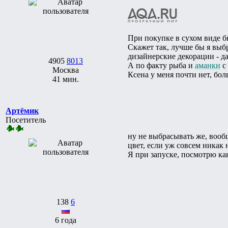
При покупке в сухом виде бы
Скажет так, лучше бы я выб
дизайнерские декорации - да
4905
8013
А по факту рыба и
аманки
с 
Москва
Ксена у меня почти нет, бол
41 мин.
Артёмик
Посетитель
ну не выбрасывать же, вообщ
цвет, если уж совсем никак 
Я при запуске, посмотрю как
138
6
6 года