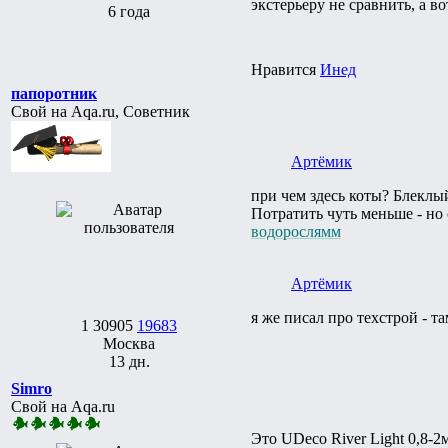
экстерьеру не сравнить, а в
6 года
Нравится
Инед
папоротник
Свой на Aqa.ru, Советник
Артёмик
при чем здесь коты? Блеклый
Потратить чуть меньше - но
водорослямм
Артёмик
я же писал про техстрой - 
1
30905
19683
Москва
13 дн.
Simro
Свой на Aqa.ru
Это UDeco River Light 0,8-2