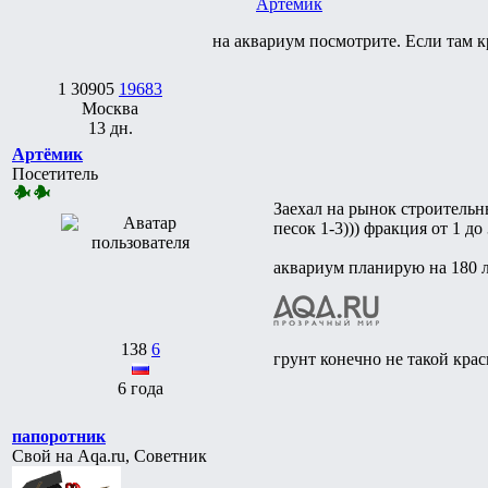
Артёмик
на аквариум посмотрите. Если там к
1
30905
19683
Москва
13 дн.
Артёмик
Посетитель
Заехал на рынок строительн
песок 1-3))) фракция от 1 до
аквариум планирую на 180 
138
6
грунт конечно не такой кра
6 года
папоротник
Свой на Aqa.ru, Советник