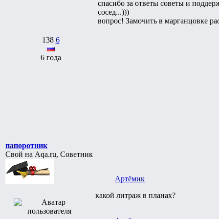
спасибо за ответы советы и поддерж
сосед...)))
вопрос! Замочить в марганцовке ра
138
6
6 года
папоротник
Свой на Aqa.ru, Советник
Артёмик
какой литраж в планах?