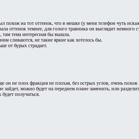
л похож на тот оттенок, что в мешке (у меня телефон чуть иска
рала оттенок темнее, для голого травника он выглядит немного 
, там тема интересная бы вышла.
ним сливаются, не такие яркие как хотелось бы.
ьше от бурых страдает.
е он не плох фракция не плохая, без острых углов, очень похож
не зайдет, можно будет на переднем плане заменить, или раздели
 будет получаться.