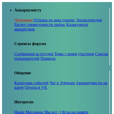
Аквариумисту
Дневники
Отзывы на аква товары
Энциклопедия
Расчет совместимости рыбок
Калькулятор
аквариумов
Сервисы форума
Сообщения за сегодня
Темы с моим участием
Список
пользователей
Правила
Общение
Календарь событий
Чат в Telegram
Аквариумисты на
карте
Группа в VK
Интересно
Наши Магазины
Мы все :)
Игра на память