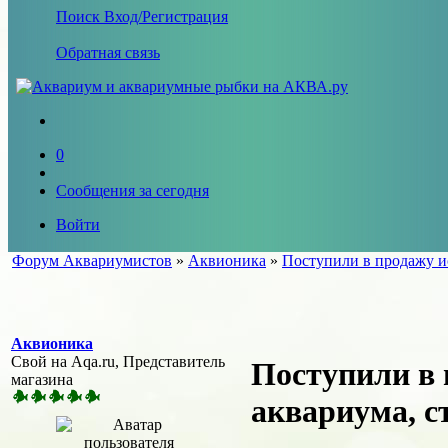
Поиск
Вход/Регистрация
Обратная связь
0
Сообщения за сегодня
Войти
Форум Аквариумистов
»
Аквионика
»
Поступили в продажу и
Аквионика
Свой на Aqa.ru, Представитель
Поступили в 
магазина
аквариума, с