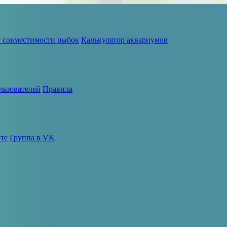
т совместимости рыбок
Калькулятор аквариумов
льзователей
Правила
те
Группа в VK