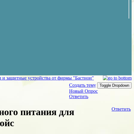
ы и защитные устройства от фирмы "Бастион"
Создать тему
Toggle Dropdown
Новый Опрос
Ответить
ного питания для
Ответить
ойс