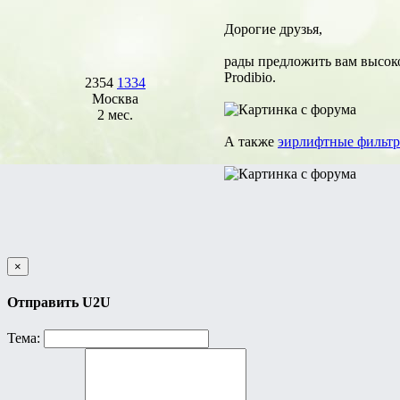
Дорогие друзья,
рады предложить вам высок
Prodibio.
2354
1334
Москва
2 мес.
А также
эирлифтные фильт
×
Отправить U2U
Тема: