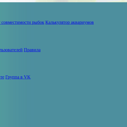
т совместимости рыбок
Калькулятор аквариумов
льзователей
Правила
те
Группа в VK