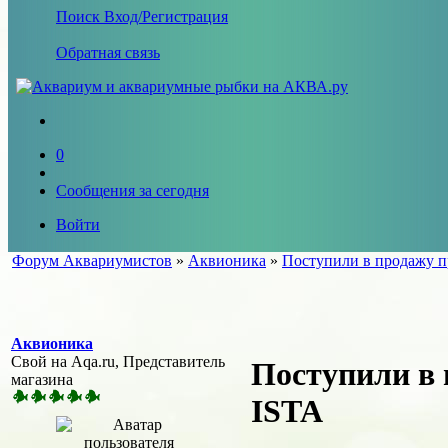
Поиск
Вход/Регистрация
Обратная связь
0
Сообщения за сегодня
Войти
Форум Аквариумистов
»
Аквионика
»
Поступили в продажу пр
Аквионика
Свой на Aqa.ru, Представитель
Поступили в 
магазина
ISTA