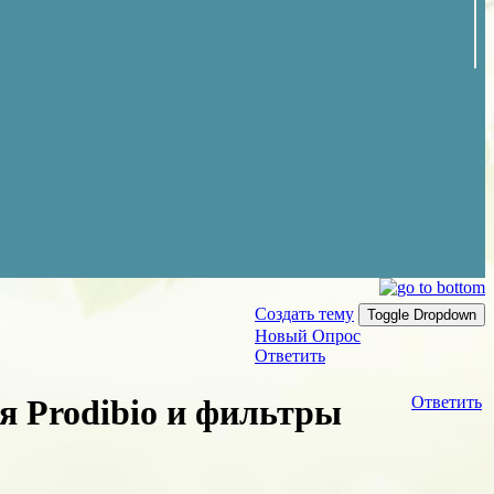
Создать тему
Toggle Dropdown
Новый Опрос
Ответить
я Prodibio и фильтры
Ответить