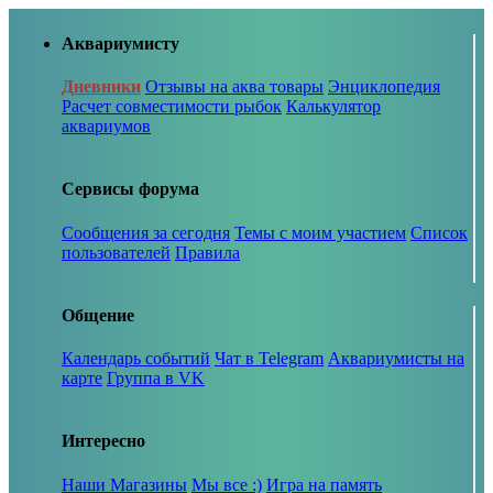
Аквариумисту
Дневники
Отзывы на аква товары
Энциклопедия
Расчет совместимости рыбок
Калькулятор
аквариумов
Сервисы форума
Сообщения за сегодня
Темы с моим участием
Список
пользователей
Правила
Общение
Календарь событий
Чат в Telegram
Аквариумисты на
карте
Группа в VK
Интересно
Наши Магазины
Мы все :)
Игра на память