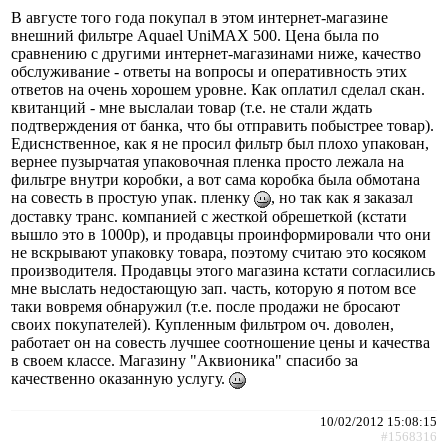
В августе того года покупал в этом интернет-магазине
внешний фильтре Aquael UniMAX 500. Цена была по
сравнению с другими интернет-магазинами ниже, качество
обслуживание - ответы на вопросы и оперативность этих
ответов на очень хорошем уровне. Как оплатил сделал скан.
квитанций - мне выслалаи товар (т.е. не стали ждать
подтверждения от банка, что бы отправить побыстрее товар).
Едиснственное, как я не просил фильтр был плохо упакован,
вернее пузырчатая упаковочная пленка просто лежала на
фильтре внутри коробки, а вот сама коробка была обмотана
на совесть в простую упак. пленку
, но так как я заказал
доставку транс. компанией с жесткой обрешеткой (кстати
вышло это в 1000р), и продавцы проинформировали что они
не вскрывают упаковку товара, поэтому считаю это косяком
производителя. Продавцы этого магазина кстати согласились
мне выслать недостающую зап. часть, которую я потом все
таки вовремя обнаружил (т.е. после продажи не бросают
своих покупателей). Купленным фильтром оч. доволен,
работает он на совесть лучшее соотношение цены и качества
в своем классе. Магазину "Аквионика" спасибо за
качественно оказанную услугу.
10/02/2012 15:08:15
#1568316