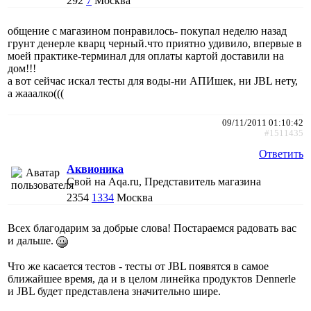
292
7
Москва
общение с магазином понравилось- покупал неделю назад
грунт денерле кварц черный.что приятно удивило, впервые в
моей практике-терминал для оплаты картой доставили на
дом!!!
а вот сейчас искал тесты для воды-ни АПИшек, ни JBL нету,
а жааалко(((
09/11/2011 01:10:42
#1511435
Ответить
Аквионика
Свой на Aqa.ru, Представитель магазина
2354
1334
Москва
Всех благодарим за добрые слова! Постараемся радовать вас
и дальше.
Что же касается тестов - тесты от JBL появятся в самое
ближайшее время, да и в целом линейка продуктов Dennerle
и JBL будет представлена значительно шире.