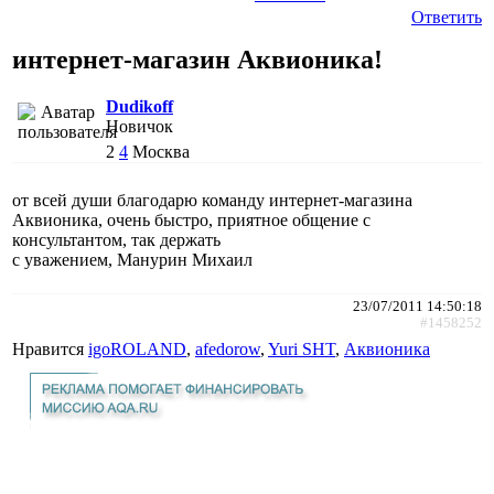
Ответить
интернет-магазин Аквионика!
Dudikoff
Новичок
2
4
Москва
от всей души благодарю команду интернет-магазина
Аквионика, очень быстро, приятное общение с
консультантом, так держать
с уважением, Манурин Михаил
23/07/2011 14:50:18
#1458252
Нравится
igoROLAND
,
afedorow
,
Yuri SHT
,
Аквионика