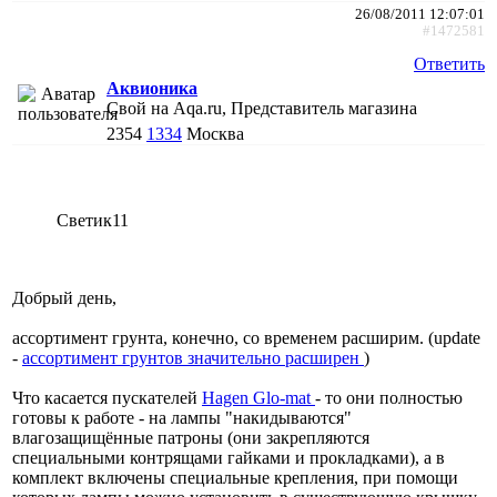
26/08/2011 12:07:01
#1472581
Ответить
Аквионика
Свой на Aqa.ru, Представитель магазина
2354
1334
Москва
Светик11
Добрый день,
ассортимент грунта, конечно, со временем расширим. (update
-
ассортимент грунтов значительно расширен
)
Что касается пускателей
Hagen Glo-mat
- то они полностью
готовы к работе - на лампы "накидываются"
влагозащищённые патроны (они закрепляются
специальными контрящами гайками и прокладками), а в
комплект включены специальные крепления, при помощи