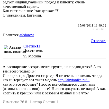
радует индивидуальный подход к клиенту, очень
качественный сервис.
Как сказали выше "так держать"!!!
С уважением, Евгений.
15/08/2011 11:49:02
#1466600
Нравится
afedorow
Ответить
Светик11
Посетитель
95
Москва
А расширение ассортимента грунта, не предвидится? А то
там всего только 3((
И вопрос про Дроссел-стертер. Я не очень понимаю, что да
как интересует вот такая модель
http://akvionika.ru/...
как это все работает? Просто все собирается с лампами
(лампы конечно свои) и все? Ничего докупать не надо? А как
крепить к крышки или к базовым лампам и на что?
Изменено 26.8.11 автор Светик11