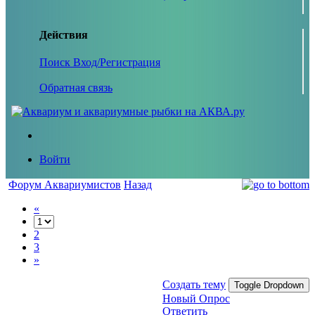
Действия
Поиск
Вход/Регистрация
Обратная связь
Войти
Форум Аквариумистов
Назад
«
2
3
»
Создать тему
Toggle Dropdown
Новый Опрос
Ответить