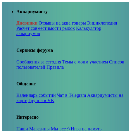
Аквариумисту
Дневники
Отзывы на аква товары
Энциклопедия
Расчет совместимости рыбок
Калькулятор
аквариумов
Сервисы форума
Сообщения за сегодня
Темы с моим участием
Список
пользователей
Правила
Общение
Календарь событий
Чат в Telegram
Аквариумисты на
карте
Группа в VK
Интересно
Наши Магазины
Мы все :)
Игра на память