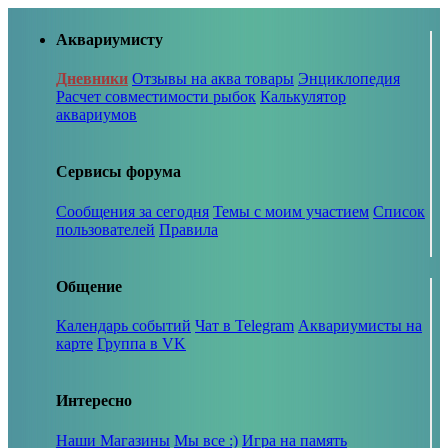
Аквариумисту
Дневники
Отзывы на аква товары
Энциклопедия
Расчет совместимости рыбок
Калькулятор
аквариумов
Сервисы форума
Сообщения за сегодня
Темы с моим участием
Список
пользователей
Правила
Общение
Календарь событий
Чат в Telegram
Аквариумисты на
карте
Группа в VK
Интересно
Наши Магазины
Мы все :)
Игра на память