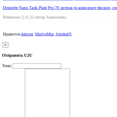
Dennerle Nano Tank Plant Pro 70 литров (в комплекте фильтр, с
Изменено 2.11.22 автор Аквионика
Нравится
dalexnt
,
MariyaMur
,
Alenka05
×
Отправить U2U
Тема: