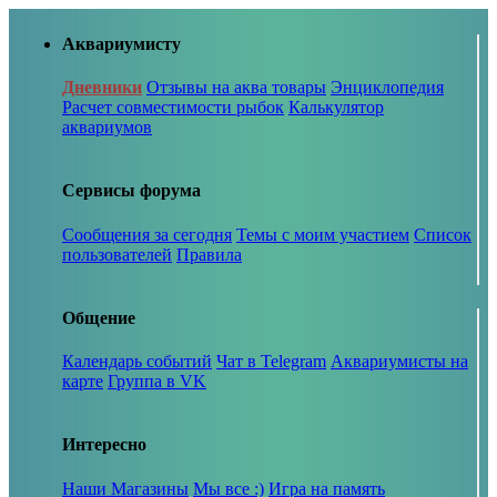
Аквариумисту
Дневники
Отзывы на аква товары
Энциклопедия
Расчет совместимости рыбок
Калькулятор
аквариумов
Сервисы форума
Сообщения за сегодня
Темы с моим участием
Список
пользователей
Правила
Общение
Календарь событий
Чат в Telegram
Аквариумисты на
карте
Группа в VK
Интересно
Наши Магазины
Мы все :)
Игра на память