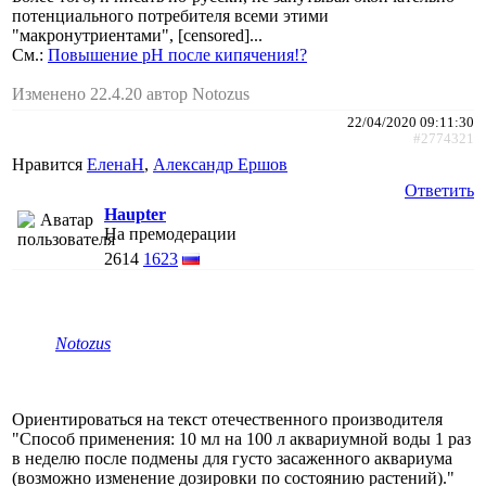
потенциального потребителя всеми этими
"макронутриентами", [censored]...
См.:
Повышение pH после кипячения!?
Изменено 22.4.20 автор Notozus
22/04/2020 09:11:30
#2774321
Нравится
ЕленаН
,
Александр Ершов
Ответить
Haupter
На премодерации
2614
1623
Notozus
Ориентироваться на текст отечественного производителя
"Способ применения: 10 мл на 100 л аквариумной воды 1 раз
в неделю после подмены для густо засаженного аквариума
(возможно изменение дозировки по состоянию растений)."