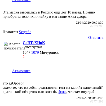
Эта марка завозилась в Россию еще лет 10 назад. Помню
приобретал всю их линейку в магазине Аква флора
22/04/2020 00:01:30
#2774290
Нравится
Sergeflc
Ответить
CaHTeXHuK
Завсегдатай
1647
1079
Мичуринск
2
Аквионика
это здОрово!
скажите, что из себя представляет тест на калий? капельный?
кратенький обзорчик или хотя бы
фото
, что там внутри?
22/04/2020 00:05:48
#2774292