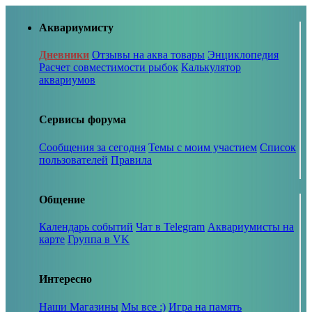
Аквариумисту
Дневники
Отзывы на аква товары
Энциклопедия
Расчет совместимости рыбок
Калькулятор
аквариумов
Сервисы форума
Сообщения за сегодня
Темы с моим участием
Список
пользователей
Правила
Общение
Календарь событий
Чат в Telegram
Аквариумисты на
карте
Группа в VK
Интересно
Наши Магазины
Мы все :)
Игра на память