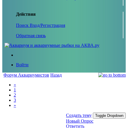
Действия
Поиск
Вход/Регистрация
Обратная связь
Войти
Форум Аквариумистов
Назад
«
1
2
3
»
Создать тему
Toggle Dropdown
Новый Опрос
Ответить