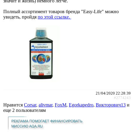
значит и жизнь) немного легче.
Полный ассортимент товаров бренда "Easy-Life" можно
увидеть, пройдя
по этой ссылке.
21/04/2020 22:28:39
#2774243
Нравится
Corsar
,
alivmar
,
FoxM
,
Egorkapedro
,
Викторович13
и
еще
2 пользователям