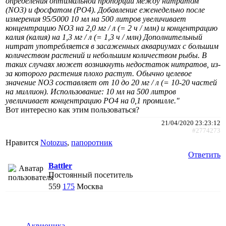
определения оптимальной пропорции между нитратом
(NO3) и фосфатом (PO4). Добавление еженедельно после
измерения 95/5000 10 мл на 500 литров увеличивает
концентрацию NO3 на 2,0 мг / л (= 2 ч / млн) и концентрацию
калия (калия) на 1,3 мг / л (= 1,3 ч / млн) Дополнительный
нитрат употребляется в засаженных аквариумах с большим
количеством растений и небольшим количеством рыбы. В
таких случаях может возникнуть недостаток нитратов, из-
за которого растения плохо растут. Обычно целевое
значение NO3 составляет от 10 до 20 мг / л (= 10-20 частей
на миллион). Использование: 10 мл на 500 литров
увеличивает концентрацию PO4 на 0,1 промилле."
Вот интересно как этим пользоваться?
21/04/2020 23:23:12
#2774273
Нравится
Notozus
,
папоротник
Ответить
Battler
Постоянный посетитель
559
175
Москва
Аквионика