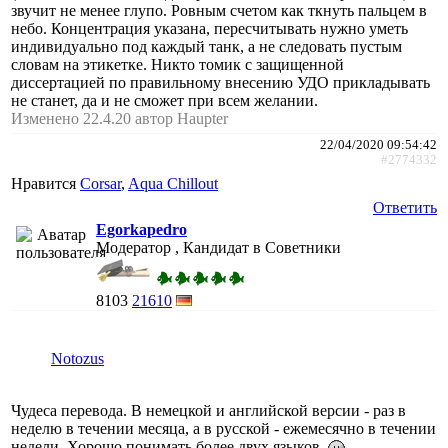
звучит не менее глупо. Ровным счетом как ткнуть пальцем в
небо. Концентрация указана, пересчитывать нужно уметь
индивидуально под каждый танк, а не следовать пустым
словам на этикетке. Никто томик с защищенной
диссертацией по правильному внесению УДО прикладывать
не станет, да и не сможет при всем желании.
Изменено 22.4.20 автор Haupter
22/04/2020 09:54:42
#2774332
Нравится
Corsar
,
Aqua Chillout
Ответить
Egorkapedro
Модератор , Кандидат в Советники
8103
21610
Notozus
Чудеса перевода. В немецкой и английской версии - раз в
неделю в течении месяца, а в русской - ежемесячно в течении
недели. Хорошо понимать более двух языков.