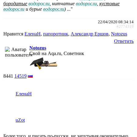
бородатые
водоросли
, нитчатые
водоросли
,
кустовые
водоросли
и бурые
водоросли
) ...
"
22/04/2020 08:34:14
#2774319
Нравится
ЕленаН
,
папоротник
,
Александр Ершов
,
Notozus
Ответить
Notozus
Свой на Aqa.ru, Советник
8441
14519
ЕленаН
uZot
Более того, и писать по-русски, не запутывая окончательно