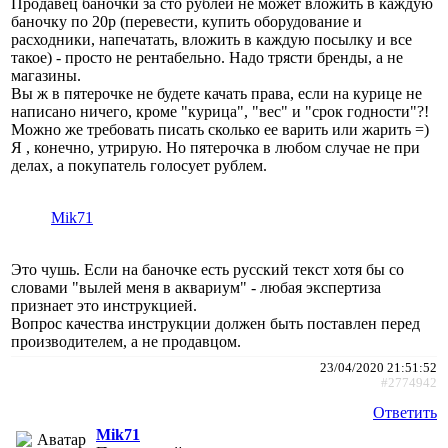
Продавец баночки за сто рублей не может вложить в каждую
баночку по 20р (перевести, купить оборудование и
расходники, напечатать, вложить в каждую посылку и все
такое) - просто не рентабельно. Надо трясти бренды, а не
магазины.
Вы ж в пятерочке не будете качать права, если на курице не
написано ничего, кроме "курица", "вес" и "срок годности"?!
Можно же требовать писать сколько ее варить или жарить =)
Я , конечно, утрирую. Но пятерочка в любом случае не при
делах, а покупатель голосует рублем.
Mik71
Это чушь. Если на баночке есть русский текст хотя бы со
словами "вылей меня в аквариум" - любая экспертиза
признает это инструкцией.
Вопрос качества инструкции должен быть поставлен перед
производителем, а не продавцом.
23/04/2020 21:51:52
#2774942
Ответить
Mik71