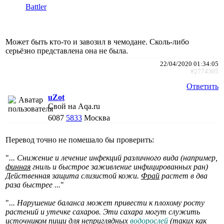
Battler
Может быть кто-то и завозил в чемодане. Сколь-либо
серьёзно представлена она не была.
22/04/2020 01:34:05
#2774305
Ответить
uZot
Свой на Aqa.ru
6087
5833
Москва
Перевод точно не помешало бы проверить:
"
... Снижение и лечение инфекций различного вида (например,
финная
гниль и быстрое заживление инфицированных ран)
Действенная защита слизистой кожи.
Фрай
растет в два
раза быстрее ...
"
"
... Нарушение баланса может привести к плохому росту
растений и утечке сахаров. Эти сахара могут служить
источником пищи для неприглядных
водорослей
(таких как