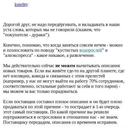
lonelity
Дорогой друг, не надо передёргивать, и вкладывать в наши
уста слова, которых мы не говорили (скажем, что
"покупатели - дураки").
Конечно, понимаю, что когда заняться совсем нечем - можно
и позлословить по поводу "кустистых
водорослей
" и
"алиэкспресса" - какое никакое, а развлечение.
Мы действительно сейчас
не можем
вычитывать описания
новых товаров. Если вы живёте где-то на другой планете, где
нет изоляции, ковида и связанных с этим прелестей
(например, у нас не могут выйти на работу 70% сотрудников,
соответственно, остальные работают за себя и того парня) -
мы можем за вас только порадоваться.
Если поставщик составил плохое описание и он будет плохо
продаваться по этой причине - то пострадает в 1-ю очередь
этот самый поставщик. По какой причине вы решили
поупражняться в острословии в отношении нас - не знаем.
Поставщику передадим, описания со временем исправим.