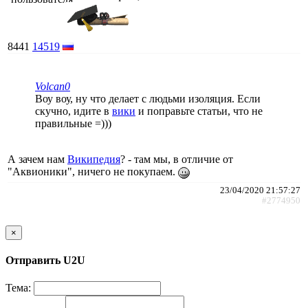
8441
14519
Volcan0
Воу воу, ну что делает с людьми изоляция. Если
скучно, идите в
вики
и поправьте статьи, что не
правильные =)))
А зачем нам
Википедия
? - там мы, в отличие от
"Аквионики", ничего не покупаем.
23/04/2020 21:57:27
#2774950
×
Отправить U2U
Тема: