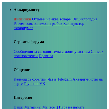
Аквариумисту
Дневники
Отзывы на аква товары
Энциклопедия
Расчет совместимости рыбок
Калькулятор
аквариумов
Сервисы форума
Сообщения за сегодня
Темы с моим участием
Список
пользователей
Правила
Общение
Календарь событий
Чат в Telegram
Аквариумисты на
карте
Группа в VK
Интересно
Наши Магазины
Мы все :)
Игра на память