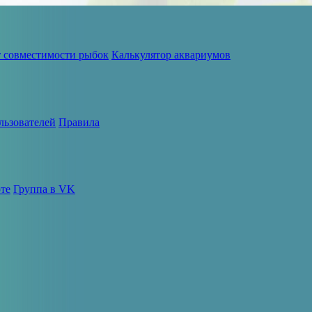
т совместимости рыбок
Калькулятор аквариумов
льзователей
Правила
те
Группа в VK