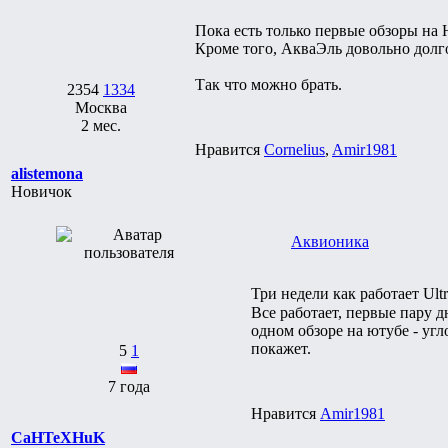
Пока есть только первые обзоры на
Кроме того, АкваЭль довольно долго
Так что можно брать.
2354
1334
Москва
2 мес.
Нравится
Cornelius
,
Amir1981
alistemona
Новичок
Аквионика
Три недели как работает Ult
Все работает, первые пару д
одном обзоре на ютубе - уг
покажет.
5
1
7 года
Нравится
Amir1981
CaHTeXHuK