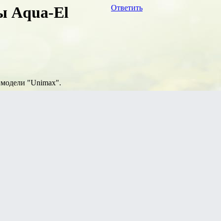
ы Aqua-El
Ответить
 модели "Unimax".