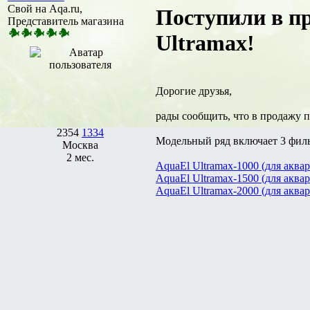
Свой на Aqa.ru,
Поступили в п
Представитель магазина
Ultramax!
Дорогие друзья,
рады сообщить, что в продажу 
2354
1334
Модельный ряд включает 3 филь
Москва
2 мес.
AquaEl Ultramax-1000 (для аквар
AquaEl Ultramax-1500 (для аквар
AquaEl Ultramax-2000 (для аквари