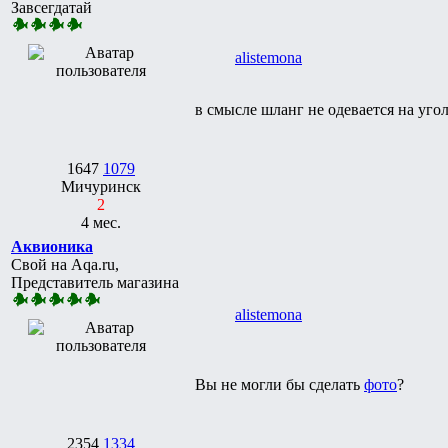
Завсегдатай
alistemona
в смысле шланг не одевается на уго
1647
1079
Мичуринск
2
4 мес.
Аквионика
Свой на Aqa.ru,
Представитель магазина
alistemona
Вы не могли бы сделать
фото
?
2354
1334