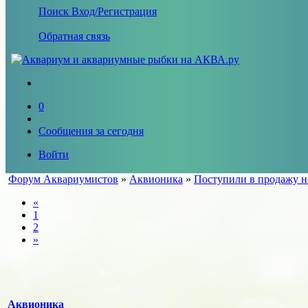
Поиск
Вход/Регистрация
Обратная связь
0
Сообщения за сегодня
Войти
Форум Аквариумистов
»
Аквионика
»
Поступили в продажу н
«
1
2
»
Аквионика