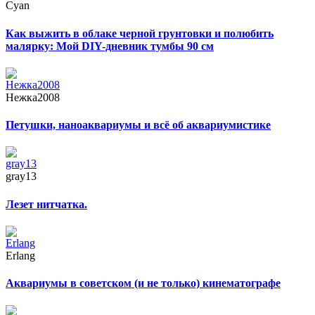
Cyan
Как выжить в облаке черной грунтовки и полюбить
малярку: Мой DIY-дневник тумбы 90 см
Нежка2008
Петушки, наноаквариумы и всё об аквариумистике
gray13
Лезет нитчатка.
Erlang
Аквариумы в советском (и не только) кинематографе