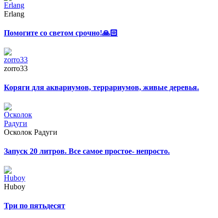
Erlang
Помогите со светом срочно!🙏🏻
zorro33
Коряги для аквариумов, террариумов, живые деревья.
Осколок Радуги
Запуск 20 литров. Все самое простое- непросто.
Huboy
Три по пятьдесят