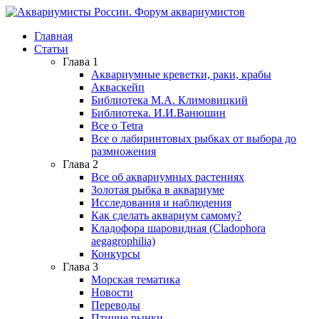
Главная
Статьи
Глава 1
Аквариумные креветки, раки, крабы
Акваскейп
Библиотека М.А. Климовицкий
Библиотека. И.И.Ванюшин
Все о Tetra
Все о лабиринтовых рыбках от выбора до
размножения
Глава 2
Все об аквариумных растениях
Золотая рыбка в аквариуме
Исследования и наблюдения
Как сделать аквариум самому?
Кладофора шаровидная (Cladophora
aegagrophilia)
Конкурсы
Глава 3
Морская тематика
Новости
Переводы
Птичие рынки