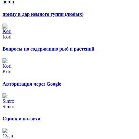
nordn
приму в дар немного гуппи (любых)
Kori
Вопросы по содержанию рыб и растений.
Kori
Авторизация через Google
Simro
Сцинк и ползухи