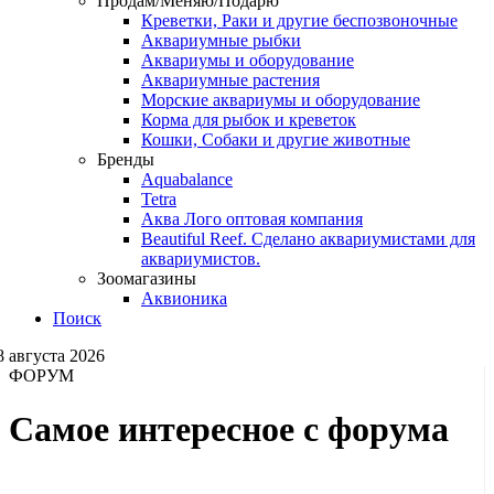
Продам/Меняю/Подарю
Креветки, Раки и другие беспозвоночные
Аквариумные рыбки
Аквариумы и оборудование
Аквариумные растения
Морские аквариумы и оборудование
Корма для рыбок и креветок
Кошки, Собаки и другие животные
Бренды
Aquabalance
Tetra
Аква Лого оптовая компания
Beautiful Reef. Сделано аквариумистами для
аквариумистов.
Зоомагазины
Аквионика
Поиск
8 августа 2026
ФОРУМ
Самое интересное с форума