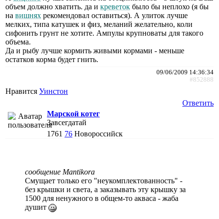
объем должно хватить. да и
креветок
было бы неплохо (я бы
на
вишнях
рекомендовал оставиться). А улиток лучше
мелких, типа катушек и физ, меланий желательно, коли
сифонить грунт не хотите. Ампулы крупноваты для такого
объема.
Да и рыбу лучше кормить живыми кормами - меньше
остатков корма будет гнить.
09/06/2009 14:36:34
#852888
Нравится
Уинстон
Ответить
Марской котег
Завсегдатай
1761
76
Новороссийск
сообщение Mantikora
Смущает только его "неукомплектованность" -
без крышки и света, а заказывать эту крышку за
1500 для ненужного в общем-то акваса - жаба
душит