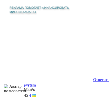
Ответить
@rtem
Малёк
45
4