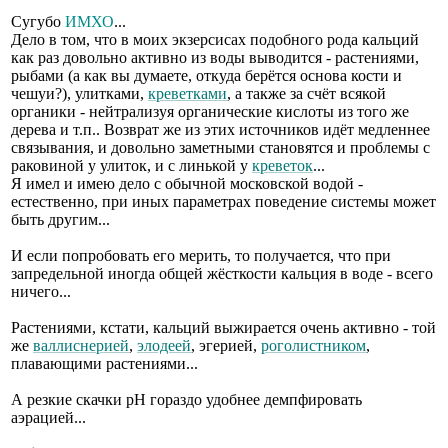
Сугубо
ИМХО
...
Дело в том, что в моих экзерсисах подобного рода кальций
как раз довольно активно из воды выводится - растениями,
рыбами (а как вы думаете, откуда берётся основа кости и
чешуи?), улитками,
креветками
, а также за счёт всякой
органики - нейтрализуя органические кислоты из того же
дерева и т.п.. Возврат же из этих источников идёт медленнее
связывания, и довольно заметными становятся и проблемы с
раковиной у улиток, и с линькой у
креветок
...
Я имел и имею дело с обычной московской водой -
естественно, при иных параметрах поведение системы может
быть другим...
И если попробовать его мерить, то получается, что при
запредельной иногда общей жёсткости кальция в воде - всего
ничего...
Растениями, кстати, кальций выжирается очень активно - той
же
валлиснерией
,
элодеей
, эгерией,
роголистником
,
плавающими растениями...
А резкие скачки рН гораздо удобнее демпфировать
аэрацией...