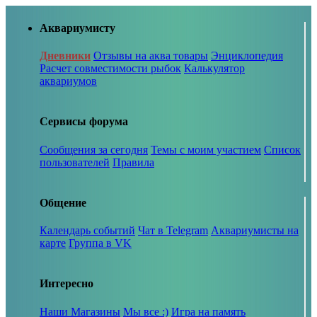
Аквариумисту
Дневники
Отзывы на аква товары
Энциклопедия
Расчет совместимости рыбок
Калькулятор
аквариумов
Сервисы форума
Сообщения за сегодня
Темы с моим участием
Список
пользователей
Правила
Общение
Календарь событий
Чат в Telegram
Аквариумисты на
карте
Группа в VK
Интересно
Наши Магазины
Мы все :)
Игра на память