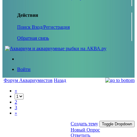
Действия
Поиск
Вход/Регистрация
Обратная связь
Войти
Форум Аквариумистов
Назад
«
2
3
»
Создать тему
Toggle Dropdown
Новый Опрос
Ответить