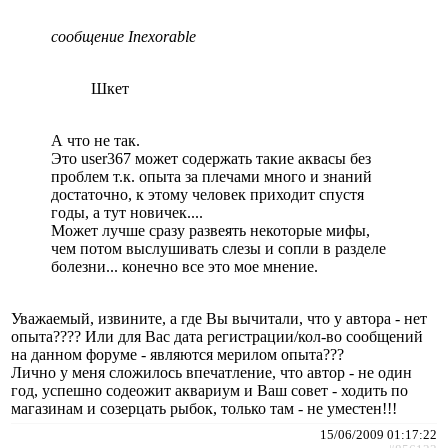
сообщение Inexorable
Шкет
А что не так.
Это user367 может содержать такие аквасы без
проблем т.к. опыта за плечами много и знаний
достаточно, к этому человек приходит спустя
годы, а тут новичек....
Может лучше сразу развеять некоторые мифы,
чем потом выслушивать слезы и сопли в разделе
болезни... конечно все это мое мнение.
Уважаемый, извините, а где Вы вычитали, что у автора - нет
опыта???? Или для Вас дата регистрации/кол-во сообщений
на данном форуме - являются мерилом опыта???
Лично у меня сложилось впечатление, что автор - не один
год, успешно содеожит аквариум и Ваш совет - ходить по
магазинам и созерцать рыбок, только там - не уместен!!!
15/06/2009 01:17:22