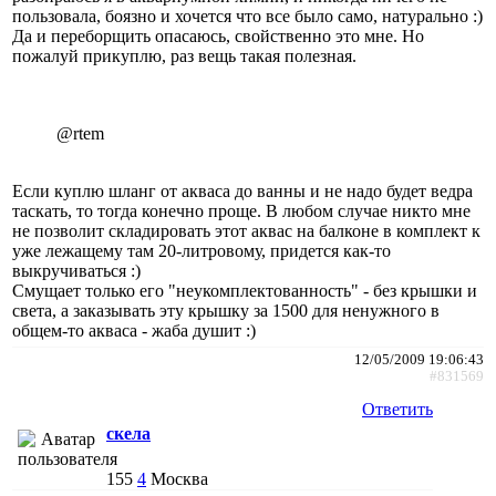
пользовала, боязно и хочется что все было само, натурально :)
Да и переборщить опасаюсь, свойственно это мне. Но
пожалуй прикуплю, раз вещь такая полезная.
@rtem
Если куплю шланг от акваса до ванны и не надо будет ведра
таскать, то тогда конечно проще. В любом случае никто мне
не позволит складировать этот аквас на балконе в комплект к
уже лежащему там 20-литровому, придется как-то
выкручиваться :)
Смущает только его "неукомплектованность" - без крышки и
света, а заказывать эту крышку за 1500 для ненужного в
общем-то акваса - жаба душит :)
12/05/2009 19:06:43
#831569
Ответить
cкeлa
155
4
Москва