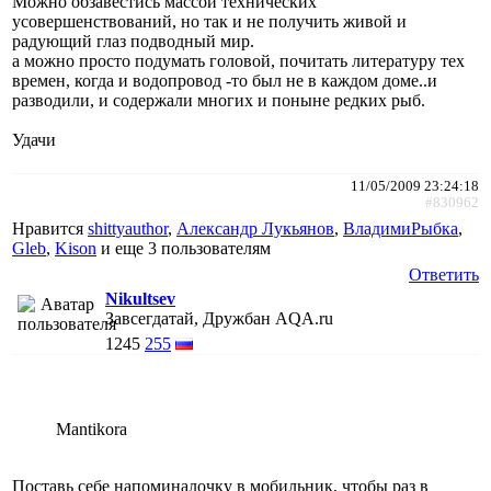
Можно обзавестись массой технических
усовершенствований, но так и не получить живой и
радующий глаз подводный мир.
а можно просто подумать головой, почитать литературу тех
времен, когда и водопровод -то был не в каждом доме..и
разводили, и содержали многих и поныне редких рыб.
Удачи
11/05/2009 23:24:18
#830962
Нравится
shittyauthor
,
Александр Лукьянов
,
ВладимиРыбка
,
Gleb
,
Kison
и еще
3 пользователям
Ответить
Nikultsev
Завсегдатай, Дружбан AQA.ru
1245
255
Mantikora
Поставь себе напоминалочку в мобильник, чтобы раз в