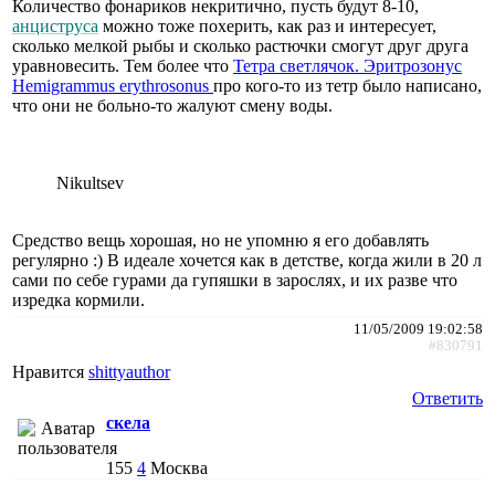
Количество фонариков некритично, пусть будут 8-10,
анциструса
можно тоже похерить, как раз и интересует,
сколько мелкой рыбы и сколько растючки смогут друг друга
уравновесить. Тем более что
Тетра светлячок. Эритрозонус
Hemigrammus erythrosonus
про кого-то из тетр было написано,
что они не больно-то жалуют смену воды.
Nikultsev
Средство вещь хорошая, но не упомню я его добавлять
регулярно :) В идеале хочется как в детстве, когда жили в 20 л
сами по себе гурами да гупяшки в зарослях, и их разве что
изредка кормили.
11/05/2009 19:02:58
#830791
Нравится
shittyauthor
Ответить
cкeлa
155
4
Москва