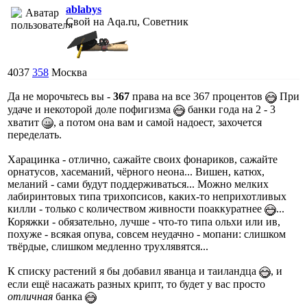
ablabys
Свой на Aqa.ru, Советник
4037
358
Москва
Да не морочьтесь вы -
367
права на все 367 процентов
При
удаче и некоторой доле пофигизма
банки года на 2 - 3
хватит
, а потом она вам и самой надоест, захочется
переделать.
Харацинка - отлично, сажайте своих фонариков, сажайте
орнатусов, хасеманий, чёрного неона... Вишен, катюх,
меланий - сами будут поддерживаться... Можно мелких
лабиринтовых типа трихопсисов, каких-то неприхотливых
килли - только с количеством живности поаккуратнее
...
Коряжки - обязательно, лучше - что-то типа ольхи или ив,
похуже - всякая опува, совсем неудачно - мопани: слишком
твёрдые, слишком медленно трухлявятся...
К списку растений я бы добавил яванца и таиландца
, и
если ещё насажать разных крипт, то будет у вас просто
отличная
банка