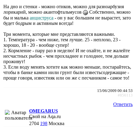
На дно и стенки - можно отиков, можно для разноарбузия
лорикарий, можно акантофтальмусов
Собственно, можно
бы и малька
анциструса
- он у вас большим не вырастет, зато
будет бодрым и активным всегда!
Три момента, которые мне представляются важными.
1. Температура - чем ниже, тем лучше. 25 - неплохо, 23 -
хорошо, 18 - 20 - вообще супер!
2. Кормление - пару раз в неделю! И не охайте, и не жалейте
несчастных рыбок - чем прохладнее и голоднее, тем дольше
проживут!
3. Если воду менять хотите как можно меньше, постарайтесь,
чтобы в банке камни иили грунт были известьсодержащие -
проще говоря, известняк или он же с песчаником - самое то!
15/06/2009 00:44:53
#856113
Ответить
OMEGARUS
Свой на Aqa.ru
2704
198
Москва