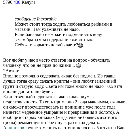
5796
438
Калуга
сообщение Inexorable
Может стоит тогда ходить любоваться рыбками в
магазин. Там ухаживать не надо.
Если банально не можете подменивать воду -
зачем браться за содержание животных.
Себя - то кормить не забываете?
Вот любят у нас вместо ответов на вопрос - объяснять
человеку, что он не прав по жизни...
2Автор:
Вполне возможно содержать аквас без подмен. Из травы
лучше тогда сразу сажать крипты - они любят заиленный
грунт и старую воду. Света им тоже много не надо - 0,5 вт/л
вполне достаточно будет.
Единственный недостаток такого аквариума -
недолговечность. То есть примерно 2 года максимум, сколько
он сможет просуществовать (в принципе уже после года
начнется медленное умирание и превращения в болото). А
вообще в старых книжках (когда еще не боялись азотного
цикла) рекомендуют перезапуск раз в год делать.
А
анциков
лучше заменить на отоцинклюсов - 5 штук на Ваш