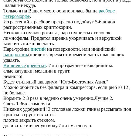
-дальше некуда.
Только я на Вашем месте остановилась бы на
расборе
гетероморфе
.
Из растений к расборе прекрасно подойдут 5-6 видов
распространенных криптокорин.
Несколько пучков роталы , пара пушистых головок
лимнофилы. Придется изредка укорачивать и верхушкой
заменять нижнюю часть.
Пара-тройка
пистий
на поверхности, или индийский
папоротник
(придется время от времени часть плавающих
удалять.
Вишневые
креветки
. Или прозрачные неокаридины.
алые катушки, мелании в грунт.
немного!
Будет стильный аквариум "Юго-Восточная Азия."
Можно обойтись без фильтра и компрессора, если рыб10-12 ,
не больше.
Кормить 2-3 раза в неделю очень умеренно.Лучше 2.
Свет- 1 36вт лампочка.
Никаких удобрений! 3 столовые ложки глины рассыпать под
крипты в грунт и хватит.
плотно закрыть стеклом.
доливать кипяченую воду.Или смягченую.