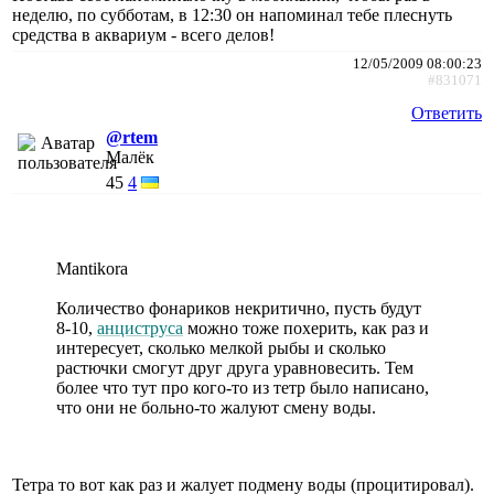
неделю, по субботам, в 12:30 он напоминал тебе плеснуть
средства в аквариум - всего делов!
12/05/2009 08:00:23
#831071
Ответить
@rtem
Малёк
45
4
Mantikora
Количество фонариков некритично, пусть будут
8-10,
анциструса
можно тоже похерить, как раз и
интересует, сколько мелкой рыбы и сколько
растючки смогут друг друга уравновесить. Тем
более что тут про кого-то из тетр было написано,
что они не больно-то жалуют смену воды.
Тетра то вот как раз и жалует подмену воды (процитировал).