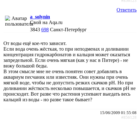
#856123
Ответить
a_solynin
Свой на Aqa.ru
3843
698
Санкт-Петербург
От воды ещё кое-что зависит.
Если вода очень жёсткая, то при неподменах и доливании
концентрация гидрокарбонатов и кальция может оказаться
запредельной. Если очень мягкая (как у нас в Питере) - не
вижу большой беды.
В этом смысле мне не очень понятен совет добавлять в
аквариум песчаник или известняк. Они нужны при очень
мягкой воде, чтобы не допустить резких скачков pH. Но при
доливании жёсткость несколько повышается, и скачков рН не
происходит. Вот разве что растения успевают выедать весь
кальций из воды - но разве такое бывает?
15/06/2009 01:55:08
#856128