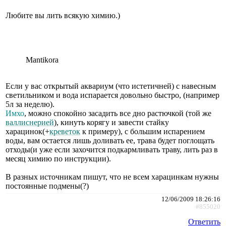
Любите вы лить всякую химию.)
Mantikora
Если у вас открытый аквариум (что истетичней) с навесным
светильником и вода испарается довольно быстро, (например
5л за неделю).
Имхо
, можно спокойно засадить все дно растючкой (той же
валлиснерией
), кинуть корягу и завести стайку
харацинок(+
креветок
к примеру), с большим испарением
воды, вам остается лишь доливать ее, трава будет поглощать
отходы(и уже если захочится подкармливать траву, лить раз в
месяц химию по инструкции).
В разных источникам пишут, что не всем харацинкам нужны
постоянные подмены(?)
12/06/2009 18:26:16
#855020
Ответить