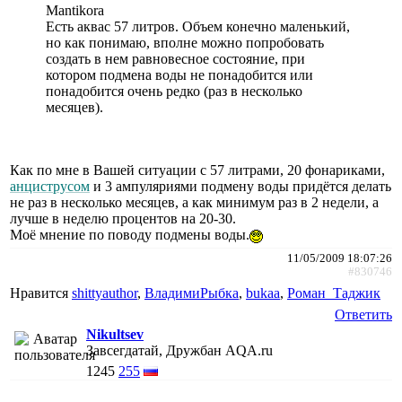
Mantikora
Есть аквас 57 литров. Объем конечно маленький,
но как понимаю, вполне можно попробовать
создать в нем равновесное состояние, при
котором подмена воды не понадобится или
понадобится очень редко (раз в несколько
месяцев).
Как по мне в Вашей ситуации с 57 литрами, 20 фонариками,
анциструсом
и 3 ампуляриями подмену воды придётся делать
не раз в несколько месяцев, а как минимум раз в 2 недели, а
лучше в неделю процентов на 20-30.
Моё мнение по поводу подмены воды.
11/05/2009 18:07:26
#830746
Нравится
shittyauthor
,
ВладимиРыбка
,
bukaa
,
Роман_Таджик
Ответить
Nikultsev
Завсегдатай, Дружбан AQA.ru
1245
255