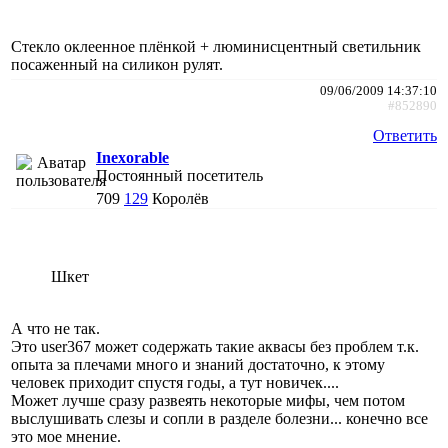
Стекло оклеенное плёнкой + люминисцентный светильник
посаженный на силикон рулят.
09/06/2009 14:37:10
#852890
Ответить
Inexorable
Постоянный посетитель
709
129
Королёв
Шкет
А что не так.
Это user367 может содержать такие аквасы без проблем т.к.
опыта за плечами много и знаний достаточно, к этому
человек приходит спустя годы, а тут новичек....
Может лучше сразу развеять некоторые мифы, чем потом
выслушивать слезы и сопли в разделе болезни... конечно все
это мое мнение.