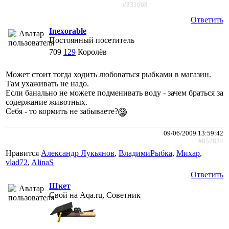
#831668
Ответить
Inexorable
Постоянный посетитель
709
129
Королёв
Может стоит тогда ходить любоваться рыбками в магазин.
Там ухаживать не надо.
Если банально не можете подменивать воду - зачем браться за
содержание животных.
Себя - то кормить не забываете?
09/06/2009 13:59:42
#852824
Нравится
Александр Лукьянов
,
ВладимиРыбка
,
Михар
,
vlad72
,
AlinaS
Ответить
Шкет
Свой на Aqa.ru, Советник