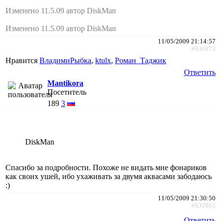
Изменено 11.5.09 автор DiskMan
Изменено 11.5.09 автор DiskMan
11/05/2009 21:14:57
#830873
Нравится
ВладимиРыбка
,
ktulx
,
Роман_Таджик
Ответить
Mantikora
Посетитель
189
3
DiskMan
Спасибо за подробности. Похоже не видать мне фонариков
как своих ушей, ибо ухаживать за двумя аквасами забодаюсь
:)
11/05/2009 21:30:50
#830883
Ответить