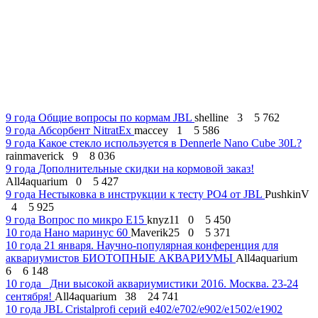
9 года
Общие вопросы по кормам JBL
shelline
3
5 762
9 года
Абсорбент NitratEx
maccey
1
5 586
9 года
Какое стекло используется в Dennerle Nano Cube 30L?
rainmaverick
9
8 036
9 года
Дополнительные скидки на кормовой заказ!
All4aquarium
0
5 427
9 года
Нестыковка в инструкции к тесту PO4 от JBL
PushkinV
4
5 925
9 года
Вопрос по микро Е15
knyz11
0
5 450
10 года
Нано маринус 60
Maverik25
0
5 371
10 года
21 января. Научно-популярная конференция для
аквариумистов БИОТОПНЫЕ АКВАРИУМЫ
All4aquarium
6
6 148
10 года
Дни высокой аквариумистики 2016. Москва. 23-24
сентября!
All4aquarium
38
24 741
10 года
JBL Cristalprofi серий e402/e702/e902/e1502/e1902