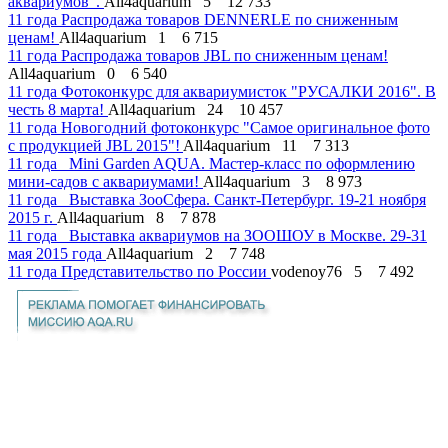
аквариумов".
All4aquarium
5
12 733
11 года
Распродажа товаров DENNERLE по сниженным
ценам!
All4aquarium
1
6 715
11 года
Распродажа товаров JBL по сниженным ценам!
All4aquarium
0
6 540
11 года
Фотоконкурс для аквариумисток "РУСАЛКИ 2016". В
честь 8 марта!
All4aquarium
24
10 457
11 года
Новогодний фотоконкурс "Самое оригинальное фото
с продукцией JBL 2015"!
All4aquarium
11
7 313
11 года
Mini Garden AQUA. Мастер-класс по оформлению
мини-садов с аквариумами!
All4aquarium
3
8 973
11 года
Выставка ЗооCфера. Санкт-Петербург. 19-21 ноября
2015 г.
All4aquarium
8
7 878
11 года
Выставка аквариумов на ЗООШОУ в Москве. 29-31
мая 2015 года
All4aquarium
2
7 748
11 года
Представительство по России
vodenoy76
5
7 492