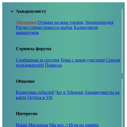
Аквариумисту
Дневники
Отзывы на аква товары
Энциклопедия
Расчет совместимости рыбок
Калькулятор
аквариумов
Сервисы форума
Сообщения за сегодня
Темы с моим участием
Список
пользователей
Правила
Общение
Календарь событий
Чат в Telegram
Аквариумисты на
карте
Группа в VK
Интересно
Наши Магазины
Мы все :)
Игра на память