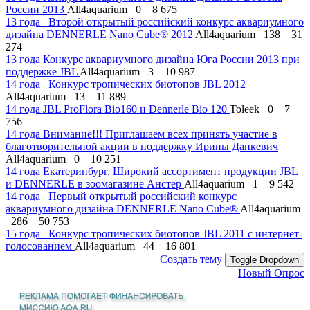
России 2013
All4aquarium
0
8 675
13 года
Второй открытый российский конкурс аквариумного
дизайна DENNERLE Nano Cube® 2012
All4aquarium
138
31
274
13 года
Конкурс аквариумного дизайна Юга России 2013 при
поддержке JBL
All4aquarium
3
10 987
14 года
Конкурс тропических биотопов JBL 2012
All4aquarium
13
11 889
14 года
JBL ProFlora Bio160 и Dennerle Bio 120
Toleek
0
7
756
14 года
Внимание!!! Приглашаем всех принять участие в
благотворительной акции в поддержку Ирины Данкевич
All4aquarium
0
10 251
14 года
Екатеринбург. Широкий ассортимент продукции JBL
и DENNERLE в зоомагазине Анстер
All4aquarium
1
9 542
14 года
Первый открытый российский конкурс
аквариумного дизайна DENNERLE Nano Cube®
All4aquarium
286
50 753
15 года
Конкурс тропических биотопов JBL 2011 c интернет-
голосованием
All4aquarium
44
16 801
Создать тему
Toggle Dropdown
Новый Опрос