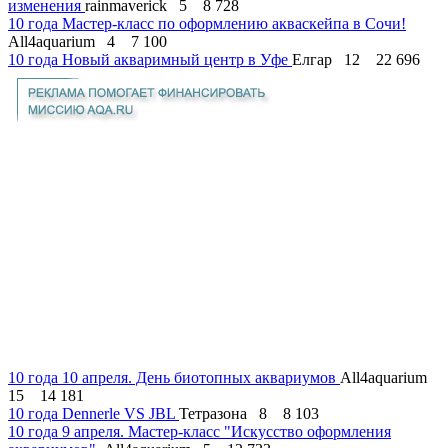
изменения
rainmaverick
5
8 728
10 года
Мастер-класс по оформлению акваскейпа в Сочи!
All4aquarium
4
7 100
10 года
Новый акваримный центр в Уфе
Елгар
12
22 696
10 года
10 апреля. День биотопных аквариумов
All4aquarium
15
14 181
10 года
Dennerle VS JBL
Тетразона
8
8 103
10 года
9 апреля. Мастер-класс "Искусство оформления