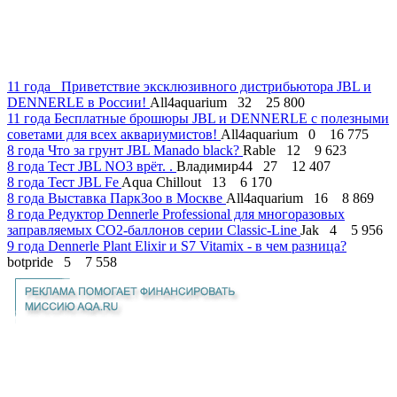
11 года
Приветствие эксклюзивного дистрибьютора JBL и
DENNERLE в России!
All4aquarium
32
25 800
11 года
Бесплатные брошюры JBL и DENNERLE с полезными
советами для всех аквариумистов!
All4aquarium
0
16 775
8 года
Что за грунт JBL Manado black?
Rable
12
9 623
8 года
Тест JBL NO3 врёт. .
Владимир44
27
12 407
8 года
Тест JBL Fe
Aqua Chillout
13
6 170
8 года
Выставка ПаркЗоо в Москве
All4aquarium
16
8 869
8 года
Редуктор Dennerle Professional для многоразовых
заправляемых СО2-баллонов серии Classic-Line
Jak
4
5 956
9 года
Dennerle Plant Elixir и S7 Vitamix - в чем разница?
botpride
5
7 558