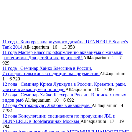
11 года
Конкурс аквариумного дизайна DENNERLE Scaper's
Tank 2014
All4aquarium
16
13 358
11 года
Мастер-класс по оформлению аквариума с живыми
растениями. Для детей и их родителей!
All4aquarium
2
7
929
11 года
Семинар Хайко Блессина в России.
Исследовательские экспедиции аквариумистов
All4aquarium
1
6 720
12 года
Семинар Криса Лукхаупа в России. Креветки, раки,
улитки в аквариуме и природе
All4aquarium
10
7 087
12 года
Семинар Хайко Блехера в России. В поисках новых
видов рыб
All4aquarium
10
6 692
12 года
Фотоконкурс. Любовь в аквариуме.
All4aquarium
4
7 381
12 года
Консультации специалиста по продукции JBL и
DENNERLE в ЗооМагазинах Москвы
All4aquarium
17
19
784
13 года
Аквариумный конкурс. МЕГАМИР В НАНООБЪЕМЕ