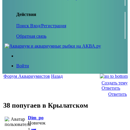
Действия
Поиск
Вход/Регистрация
Обратная связь
Войти
Форум Аквариумистов
Назад
Создать тему
Ответить
Ответить
38 попугаев в Крылатском
Dim_po
Новичок
1