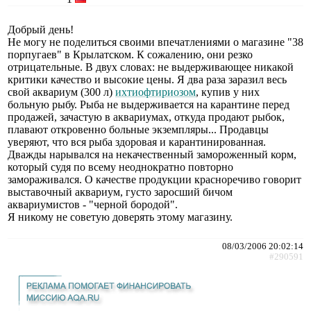
Добрый день!
Не могу не поделиться своими впечатлениями о магазине "38
порпугаев" в Крылатском. К сожалению, они резко
отрицательные. В двух словах: не выдерживающее никакой
критики качество и высокие цены. Я два раза заразил весь
свой аквариум (300 л)
ихтиофтириозом
, купив у них
больную рыбу. Рыба не выдерживается на карантине перед
продажей, зачастую в аквариумах, откуда продают рыбок,
плавают откровенно больные экземпляры... Продавцы
уверяют, что вся рыба здоровая и карантинированная.
Дважды нарывался на некачественный замороженный корм,
который судя по всему неоднократно повторно
замораживался. О качестве продукции красноречиво говорит
выставочный аквариум, густо заросший бичом
аквариумистов - "черной бородой".
Я никому не советую доверять этому магазину.
08/03/2006 20:02:14
#290591