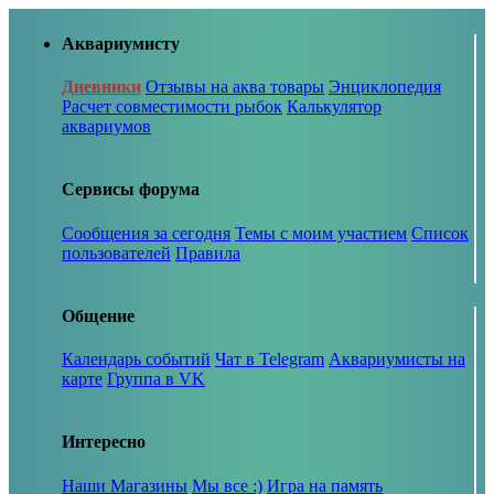
Аквариумисту
Дневники
Отзывы на аква товары
Энциклопедия
Расчет совместимости рыбок
Калькулятор
аквариумов
Сервисы форума
Сообщения за сегодня
Темы с моим участием
Список
пользователей
Правила
Общение
Календарь событий
Чат в Telegram
Аквариумисты на
карте
Группа в VK
Интересно
Наши Магазины
Мы все :)
Игра на память