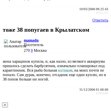
10/05/2006 09:25:43
#312747
Ответить
тоже 38 попугаев в Крылатском
mamadu
Посетитель
270
9
Москва
жена харацинок купила, и, как назло, из мелкого аквариума
пришлось сделать барбусятник, изначально планировал под
карантинник. Вся рыба больная
ихтиком
, на моих почти не
попало. Сам дурак, конечно, отсадник еще один куплю, но в
38 попов больше ни ногой.
31/12/2006 01:00:00
#391846
×