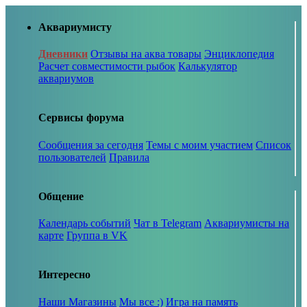
Аквариумисту
Дневники
Отзывы на аква товары
Энциклопедия
Расчет совместимости рыбок
Калькулятор
аквариумов
Сервисы форума
Сообщения за сегодня
Темы с моим участием
Список
пользователей
Правила
Общение
Календарь событий
Чат в Telegram
Аквариумисты на
карте
Группа в VK
Интересно
Наши Магазины
Мы все :)
Игра на память