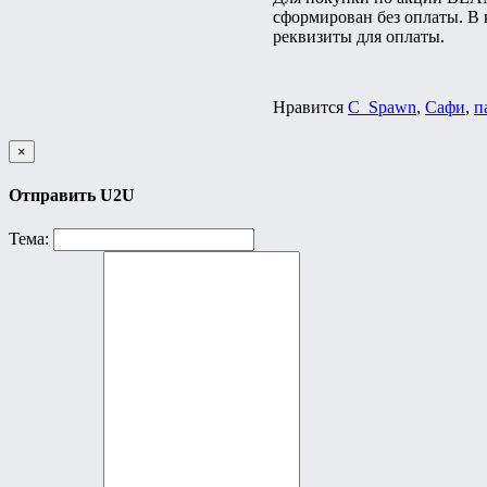
сформирован без оплаты. В 
реквизиты для оплаты.
Нравится
C_Spawn
,
Сафи
,
п
×
Отправить U2U
Тема: