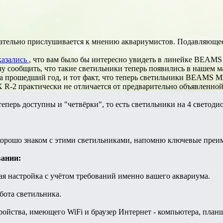
ательно прислушивается к мнению аквариумистов. Подавляющее
казались
, что вам было бы интересно увидеть в линейке BEAMS
чу сообщить, что такие светильники теперь появились в нашем м
за прошедший год, и тот факт, что теперь светильники BEAMS M
-2 практически не отличается от предварительно объявленной 
теперь доступны и "четвёрки", то есть светильники на 4 светоди
ь хорошо знаком с этими светильниками, напомню ключевые пре
вании:
я настройка с учётом требований именно вашего аквариума.
ота светильника.
ойства, имеющего WiFi и браузер Интернет - компьютера, планше