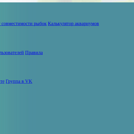
т совместимости рыбок
Калькулятор аквариумов
льзователей
Правила
те
Группа в VK