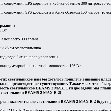
я содержания LPS кораллов в кубике объемом 300 литров, то ест
я содержания SPS кораллов в кубике объемом 150 литров, то ест
ормации:
 Вт.
а вес всего 900 грамм.
и 25 см от светильника.
тодиодов / их каналов управления.
иода суммарной паспортной мощностью 126 Вт.
 этих светильников нам бы хотелось привлечь внимание вла
ально превосходят все существующие. Также мы хотели бы д
ность светильников BEAMS 2 MAX. Эти две задачи мы план
а светильники BEAMS 2 MAX R-2!
 апреля включительно светильники BEAMS 2 MAX R-2 будут пр
 2 MAX R-2 при оформлении заказа в нашем магазине выбирайте