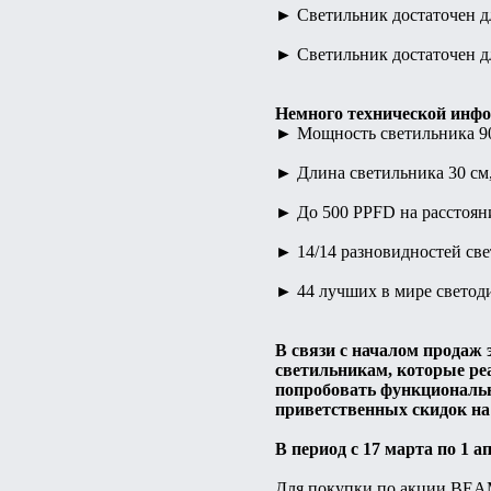
► Светильник достаточен дл
► Светильник достаточен дл
Немного технической инф
► Мощность светильника 90
► Длина светильника 30 см, 
► До 500 PPFD на расстояни
► 14/14 разновидностей све
► 44 лучших в мире светод
В связи с началом продаж
светильникам, которые ре
попробовать функциональ
приветственных скидок н
В период с 17 марта по 1
Для покупки по акции BEAMS