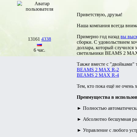
Приветствую, друзья!
Наша компания всегда вним
Примерно год назад
вы выс
13161
4338
сборки. С удовольствием хо
доллара, который случился 
6 час.
светильники BEAMS 2 MAX R
Также вместе с "двойками" 
BEAMS 2 MAX R-2
BEAMS 2 MAX R-4
Тем, кто пока ещё не очен
Преимущества в использо
► Полностью автоматическа
► Абсолютно бесшумная раб
► Управление с любого устр