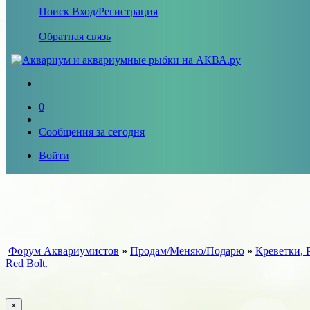
Поиск
Вход/Регистрация
Обратная связь
0
Сообщения за сегодня
Войти
Форум Аквариумистов
»
Продам/Меняю/Подарю
»
Креветки, 
Red Bolt.
×