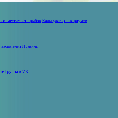
т совместимости рыбок
Калькулятор аквариумов
льзователей
Правила
те
Группа в VK