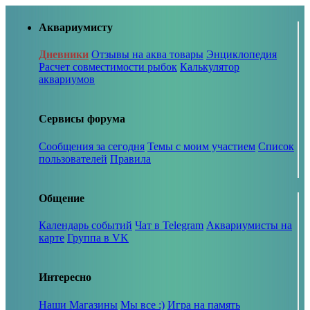
Аквариумисту
Дневники
Отзывы на аква товары
Энциклопедия
Расчет совместимости рыбок
Калькулятор
аквариумов
Сервисы форума
Сообщения за сегодня
Темы с моим участием
Список
пользователей
Правила
Общение
Календарь событий
Чат в Telegram
Аквариумисты на
карте
Группа в VK
Интересно
Наши Магазины
Мы все :)
Игра на память