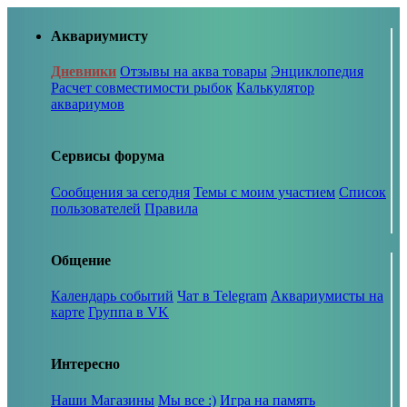
Аквариумисту
Дневники
Отзывы на аква товары
Энциклопедия
Расчет совместимости рыбок
Калькулятор
аквариумов
Сервисы форума
Сообщения за сегодня
Темы с моим участием
Список
пользователей
Правила
Общение
Календарь событий
Чат в Telegram
Аквариумисты на
карте
Группа в VK
Интересно
Наши Магазины
Мы все :)
Игра на память