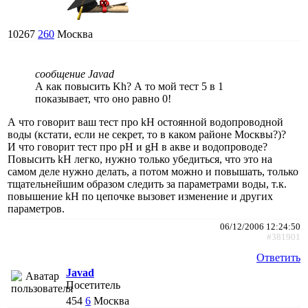
10267
260
Москва
сообщение Javad
А как повысить Kh? А то мой тест 5 в 1
показывает, что оно равно 0!
А что говорит ваш тест про kH остоянной водопроводной
воды (кстати, если не секрет, то в каком районе Москвы?)?
И что говорит тест про pH и gH в акве и водопроводе?
Повысить kH легко, нужно только убедиться, что это на
самом деле нужно делать, а потом можно и повышать, только
тщательнейшим образом следить за параметрами воды, т.к.
повышение kH по цепочке вызовет изменение и других
параметров.
06/12/2006 12:24:50
#381901
Ответить
Javad
Посетитель
454
6
Москва