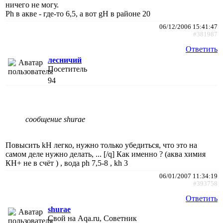
ничего не могу.
Ph в акве - где-то 6,5, а вот gH в районе 20
06/12/2006 15:41:47
#381987
Ответить
лесничий
Посетитель
94
сообщение shurae
Повысить kH легко, нужно только убедиться, что это на
самом деле нужно делать, ... [/q] Как именно ? (аква химия
КН+ не в счёт ) , вода ph 7,5-8 , kh 3
06/01/2007 11:34:19
#393758
Ответить
shurae
Свой на Aqa.ru, Советник