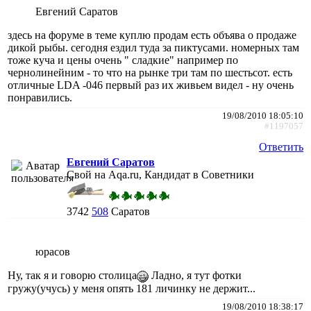
Евгений Саратов
здесь на форуме в теме куплю продам есть объява о продаже
дикой рыбы. сегодня ездил туда за пиктусами. номерных там
тоже куча и цены очень " сладкие" например по
чернолинейним - то что на рынке три там по шестьсот. есть
отличные LDA -046 первый раз их живьем видел - ну очень
понравились.
19/08/2010 18:05:10
#1197057
Ответить
Евгений Саратов
Свой на Aqa.ru, Кандидат в Советники
3742
508
Саратов
юрасов
Ну, так я и говорю столица
Ладно, я тут фотки
гружу(учусь) у меня опять 181 личинку не держит...
19/08/2010 18:38:17