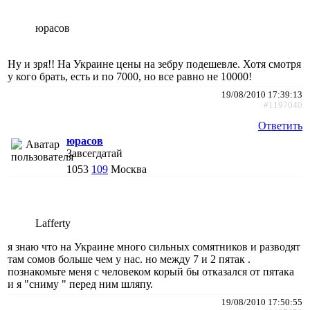
юрасов
Ну и зря!! На Украине цены на зебру подешевле. Хотя смотря
у кого брать, есть и по 7000, но все равно не 10000!
19/08/2010 17:39:13
#1197040
Ответить
юрасов
Завсегдатай
1053
109
Москва
Lafferty
я знаю что на Украине много сильных сомятников и разводят
там сомов больше чем у нас. но между 7 и 2 пятак .
познакомьте меня с человеком корый бы отказался от пятака
и я "сниму " перед ним шляпу.
19/08/2010 17:50:55