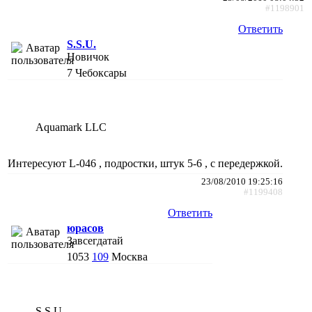
#1198901
Ответить
S.S.U.
Новичок
7
Чебоксары
Aquamark LLC
Интересуют L-046 , подростки, штук 5-6 , с передержкой.
23/08/2010 19:25:16
#1199408
Ответить
юрасов
Завсегдатай
1053
109
Москва
S.S.U.