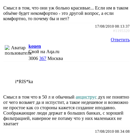
Смысл в том, что они уж больно красивые... Если им в таком
объёме будет некомфортно - это другой вопрос, а если
комфортно, то почему бы и нет?
17/08/2010 08:13:37
#1195320
Ответить
kouen
Свой на Aqa.ru
3006
367
Москва
i*RIS*ka
Смысл в том что в 50 л и обычный
анциструс
дух не понятно
от чего возьмет да и испустит, а такое недешевое и возможно
не простое как со стороны кажется создание иподавно.
Соображающие люди держат в больших банках, с хорошей
фильтрацией, наверное не потаму что у них маленьких не
хватает
17/08/2010 08:34:08