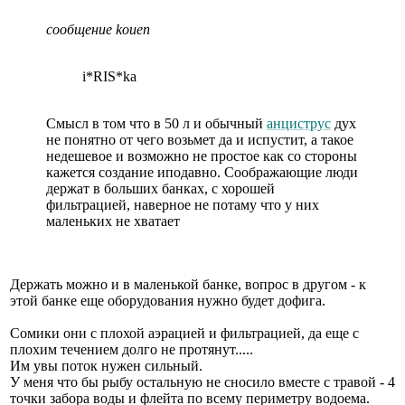
сообщение kouen
i*RIS*ka
Смысл в том что в 50 л и обычный
анциструс
дух
не понятно от чего возьмет да и испустит, а такое
недешевое и возможно не простое как со стороны
кажется создание иподавно. Соображающие люди
держат в больших банках, с хорошей
фильтрацией, наверное не потаму что у них
маленьких не хватает
Держать можно и в маленькой банке, вопрос в другом - к
этой банке еще оборудования нужно будет дофига.
Сомики они с плохой аэрацией и фильтрацией, да еще с
плохим течением долго не протянут.....
Им увы поток нужен сильный.
У меня что бы рыбу остальную не сносило вместе с травой - 4
точки забора воды и флейта по всему периметру водоема.