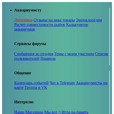
Аквариумисту
Дневники
Отзывы на аква товары
Энциклопедия
Расчет совместимости рыбок
Калькулятор
аквариумов
Сервисы форума
Сообщения за сегодня
Темы с моим участием
Список
пользователей
Правила
Общение
Календарь событий
Чат в Telegram
Аквариумисты на
карте
Группа в VK
Интересно
Наши Магазины
Мы все :)
Игра на память