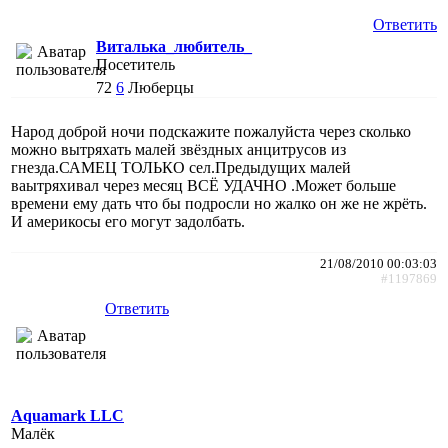
Ответить
Виталька_любитель_
Посетитель
72
6
Люберцы
Народ доброй ночи подскажите пожалуйста через сколько
можно вытряхать малей звёздных анцитрусов из
гнезда.САМЕЦ ТОЛЬКО сел.Предыдущих малей
ваытряхивал через месяц ВСЁ УДАЧНО .Может больше
времени ему дать что бы подросли но жалко он же не жрёть.
И америкосы его могут задолбать.
21/08/2010 00:03:03
#1197869
Ответить
Aquamark LLC
Малёк