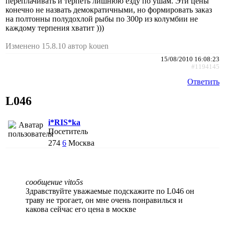
переплачивать и терпеть лишнюю езду по ушам. Эти цены
конечно не назвать демократичными, но формировать заказ
на полтонны полудохлой рыбы по 300р из колумбии не
каждому терпения хватит )))
Изменено 15.8.10 автор kouen
15/08/2010 16:08:23
#1194145
Ответить
L046
i*RIS*ka
Посетитель
274
6
Москва
сообщение vito5s
Здравствуйте уважаемые подскажите по L046 он
траву не трогает, он мне очень понравилься и
какова сейчас его цена в москве