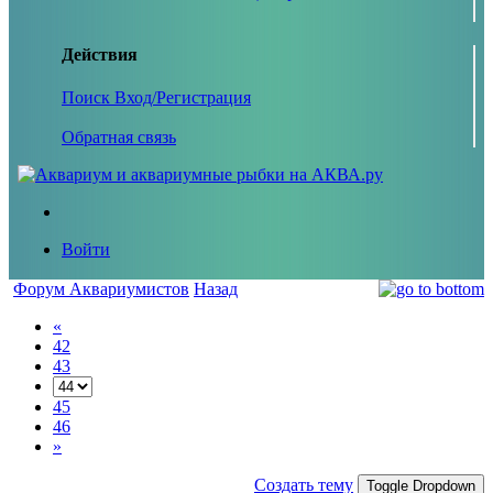
Действия
Поиск
Вход/Регистрация
Обратная связь
Войти
Форум Аквариумистов
Назад
«
42
43
45
46
»
Создать тему
Toggle Dropdown