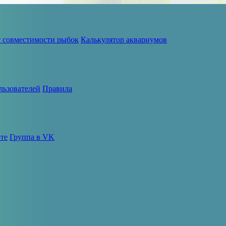
т совместимости рыбок
Калькулятор аквариумов
льзователей
Правила
те
Группа в VK