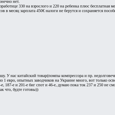
онечно нет.
работице 330 на взрослого и 220 на ребенка плюс бесплатная ме
часов в месяц зарплата 450€ налоги не берутся и сохраняется посо
у. У нас китайский товар(помпы компрессора и пр. недолговечны
по 1 евро, опытных заводчиков на Украине много, вот только ос
4-е, 187-е и 201-е биг спот и 46-е, думаю пока ток 237 и 250 не 
к что, будте готовы))