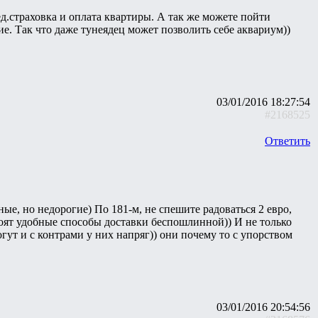
д.страховка и оплата квартиры. А так же можете пойти
бие. Так что даже тунеядец может позволить себе аквариум))
03/01/2016 18:27:54
#2168525
Ответить
е, но недорогие) По 181-м, не спешите радоваться 2 евро,
воят удобные способы доставки беспошлинной)) И не только
смогут и с контрами у них напряг)) они почему то с упорством
03/01/2016 20:54:56