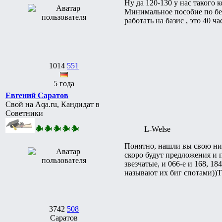
Ну да 120-130 у нас такого к
Минимальное пособие по без
работать на базис , это 40 
1014
551
5 года
Евгений Саратов
Свой на Aqa.ru, Кандидат в
Советники
L-Welse
Понятно, нашли вы свою ниш
скоро будут предложения и 
звезчатые, и 066-е и 168, 18
называют их биг спотами))Та
3742
508
Саратов