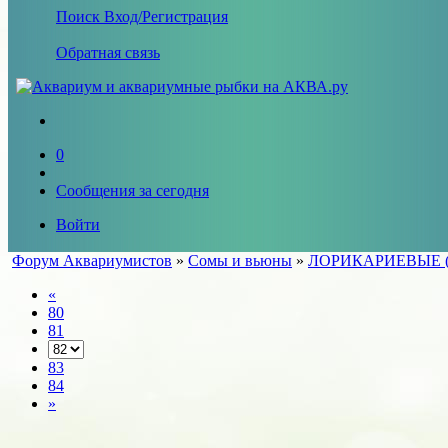
Поиск
Вход/Регистрация
Обратная связь
0
Сообщения за сегодня
Войти
Форум Аквариумистов
»
Сомы и вьюны
»
ЛОРИКАРИЕВЫЕ (Lor
«
80
81
83
84
»