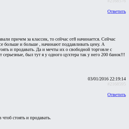
#2168576
Ответить
авали причем за классик, то сейчас от8 начинается. Сейчас
все больше и больше , начинают поддавливать цену. А
тоять и продавать. Да и мечты их о свободной торговле с
серьезные, был тут я у одного цухтера так у него 200 банок!!!
03/01/2016 22:19:14
#2168595
Ответить
 чтоб стоять и продавать.