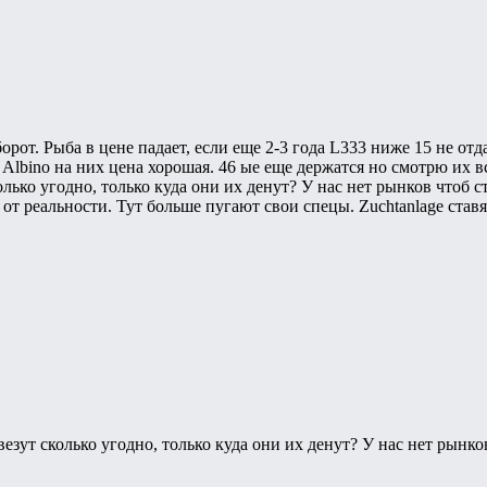
борот. Рыба в цене падает, если еще 2-3 года L333 ниже 15 не отд
 Albino на них цена хорошая. 46 ые еще держатся но смотрю их 
олько угодно, только куда они их денут? У нас нет рынков чтоб с
т реальности. Тут больше пугают свои спецы. Zuchtanlage ставят 
езут сколько угодно, только куда они их денут? У нас нет рынков