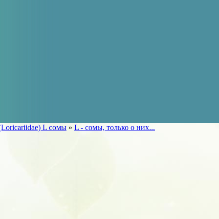
icariidae) L сомы
»
L - сомы, только о них...