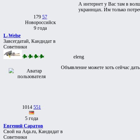
А интернет у Вас там в вол
украинцах. Им только потре
179
57
Новороссийск
9 года
L-Welse
Завсегдатай, Кандидат в
Советники
eleng
Объявление можете хоть сейчас дать,
1014
551
5 года
Евгений Саратов
Свой на Aqa.ru, Кандидат в
Советники