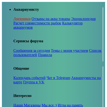
Аквариумисту
Дневники
Отзывы на аква товары
Энциклопедия
Расчет совместимости рыбок
Калькулятор
аквариумов
Сервисы форума
Сообщения за сегодня
Темы с моим участием
Список
пользователей
Правила
Общение
Календарь событий
Чат в Telegram
Аквариумисты на
карте
Группа в VK
Интересно
Наши Магазины
Мы все :)
Игра на память