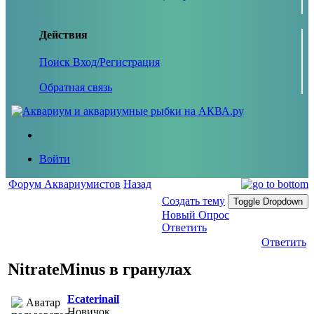
Действия
Поиск
Вход/Регистрация
Обратная связь
Войти
Форум Аквариумистов
Назад
Создать тему
Toggle Dropdown
Новый Опрос
Ответить
Ответить
NitrateMinus в гранулах
Ecaterinail
Новичок