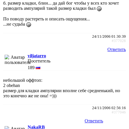
б. размер кладки, блин... да дай бог чтобы у всех кто хочет
разводить ампулярий такой размер кладки был
По поводу растереть и описать ощущения...
...не судьба
24/11/2006 01:30:39
#377028
Ответить
viljatarro
Посетитель
189
небольшой оффтоп:
2 obehan
размер для кладки ампулярии вполне себе средненький, но
это конечно же не она! =)))
24/11/2006 02:56:16
#377046
Ответить
NakaRB