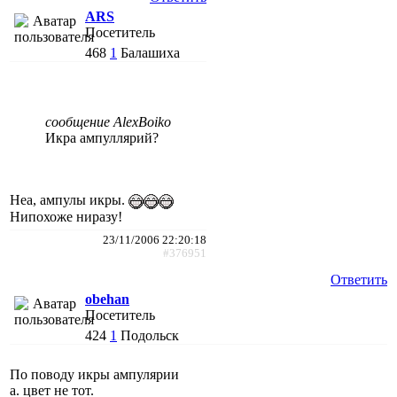
ARS
Посетитель
468
1
Балашиха
сообщение AlexBoiko
Икра ампуллярий?
Неа, ампулы икры.
Нипохоже ниразу!
23/11/2006 22:20:18
#376951
Ответить
obehan
Посетитель
424
1
Подольск
По поводу икры ампулярии
а. цвет не тот.