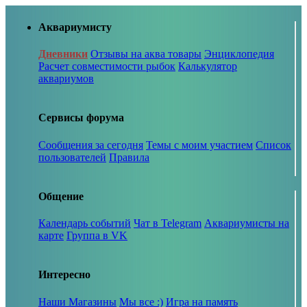
Аквариумисту
Дневники
Отзывы на аква товары
Энциклопедия
Расчет совместимости рыбок
Калькулятор
аквариумов
Сервисы форума
Сообщения за сегодня
Темы с моим участием
Список
пользователей
Правила
Общение
Календарь событий
Чат в Telegram
Аквариумисты на
карте
Группа в VK
Интересно
Наши Магазины
Мы все :)
Игра на память