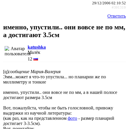
29/12/2006 02:10:52
#391319
Ответить
именно, упустили.. они вовсе не по мм,
а достигают 3.5см
katushka
Малёк
12
[q]
сообщение Мария-Валерия
Эмм...может я что-то упустила... но планарии же по
миллиметру и тонкие
именно, упустили.. они вовсе не по мм, а в нашей полосе
достигают размера 3.5см
Вот, пожалуйста, чтобы не быть голословной, привожу
выдержки из научной литературы:
(как раз, как на представленном
фото
- размер планарий
достигает 3-3.5см).
Вот, почитайте: