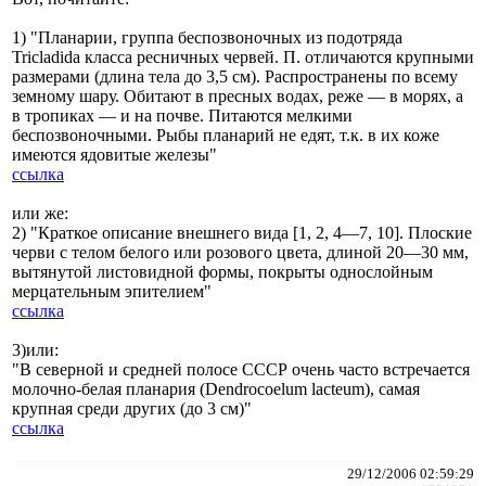
1) "Планарии, группа беспозвоночных из подотряда
Tricladida класса ресничных червей. П. отличаются крупными
размерами (длина тела до 3,5 см). Распространены по всему
земному шару. Обитают в пресных водах, реже — в морях, а
в тропиках — и на почве. Питаются мелкими
беспозвоночными. Рыбы планарий не едят, т.к. в их коже
имеются ядовитые железы"
ссылка
или же:
2) "Краткое описание внешнего вида [1, 2, 4—7, 10]. Плоские
черви с телом белого или розового цвета, длиной 20—30 мм,
вытянутой листовидной формы, покрыты однослойным
мерцательным эпителием"
ссылка
3)или:
"В северной и средней полосе СССР очень часто встречается
молочно-белая планария (Dendrocoelum lacteum), самая
крупная среди других (до 3 см)"
ссылка
29/12/2006 02:59:29