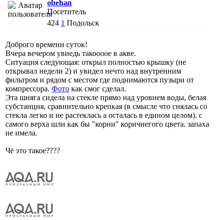
obehan
Посетитель
424
1
Подольск
Доброго времени суток!
Вчера вечером увиедь такоооое в акве.
Ситуация следующая: открыл полностью крышку (не
открывал недели 2) и увидел нечто над внутренним
фильтром и рядом с местом где поднимаются пузыри от
компрессора.
Фото
как смог сделал.
Эта шняга сидела на стекле прямо над уровнем воды, белая
субстанция, сравнительно крепкая (в смысле что снялась со
стекла легко и не растеклась а осталась в едином целом). с
самого верха шли как бы "корни" коричнегого цвета. запаха
не имела.
Чё это такое????