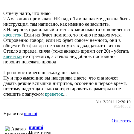
Отвечу на то, что знаю
2 Амазонию промывать НЕ надо. Там на пакете должна быть
инструкция, там написано, как именно ее засыпать.
3 Наверное, правильный ответ - в зависимости от количества
креветок
. Если их будет немного, то точно не задохнутся.
Откровенно говоря, если их будет совсем немного, они в
общем и без фильтра не задохнутся в двадцати-то литрах.
Стекло я правда, сняла (тоже акваэль шримп сет 20) - убегать
креветки
не стремятся, а стекло неудобное, постоянно
норовит пережать провод.
Про осмос ничего не скажу, не знаю.
Ну и про амазонию вы наверняка знаете, что она может
давать резкие вспышки нитритов, особенно в первое время,
поэтому надо тщательно контролировать параметры и не
спешить с запуском
креветок
...
31/12/2011 12:20:19
#1540562
Нравится
nummi
Ответить
nummi
Посетитель