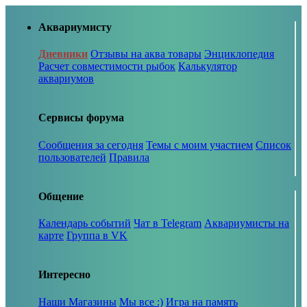
Аквариумисту
Дневники
Отзывы на аква товары
Энциклопедия
Расчет совместимости рыбок
Калькулятор
аквариумов
Сервисы форума
Сообщения за сегодня
Темы с моим участием
Список
пользователей
Правила
Общение
Календарь событий
Чат в Telegram
Аквариумисты на
карте
Группа в VK
Интересно
Наши Магазины
Мы все :)
Игра на память