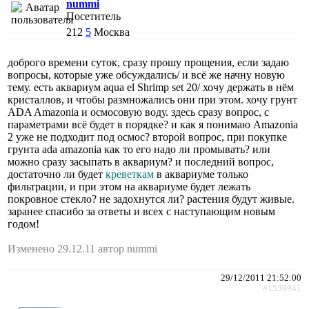
nummi
Посетитель
212
5
Москва
доброго времени суток, сразу прошу прощения, если задаю
вопросы, которые уже обсуждались/ и всё же начну новую
тему. есть аквариум aqua el Shrimp set 20/ хочу держать в нём
кристаллов, и чтобы размножались они при этом. хочу грунт
ADA Amazonia и осмосовую воду. здесь сразу вопрос, с
параметрами всё будет в порядке? и как я понимаю Amazonia
2 уже не подходит под осмос? второй вопрос, при покупке
грунта ada amazonia как то его надо ли промывать? или
можно сразу засыпать в аквариум? и последний вопрос,
достаточно ли будет
креветкам
в аквариуме только
фильтрации, и при этом на аквариуме будет лежать
покровное стекло? не задохнутся ли? растения будут живые.
заранее спасибо за ответы и всех с наступающим новым
годом!
Изменено 29.12.11 автор nummi
29/12/2011 21:52:00
#1539941