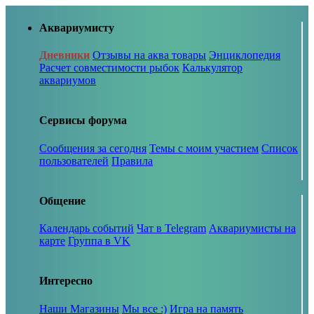
Аквариумисту
Дневники
Отзывы на аква товары
Энциклопедия
Расчет совместимости рыбок
Калькулятор
аквариумов
Сервисы форума
Сообщения за сегодня
Темы с моим участием
Список
пользователей
Правила
Общение
Календарь событий
Чат в Telegram
Аквариумисты на
карте
Группа в VK
Интересно
Наши Магазины
Мы все :)
Игра на память