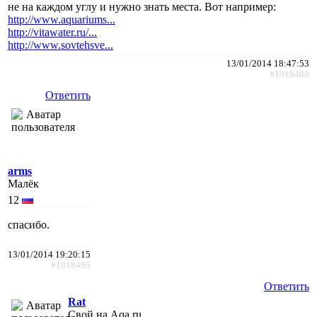
не на каждом углу и нужно знать места. Вот например:
http://www.aquariums...
http://vitawater.ru/...
http://www.sovtehsve...
13/01/2014 18:47:53
#1918480
Ответить
arms
Малёк
12
спасибо.
13/01/2014 19:20:15
#1918495
Ответить
Rat
Свой на Aqa.ru