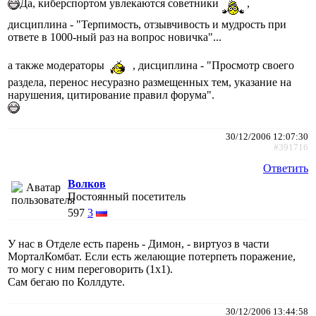
Да, киберспортом увлекаются советники
,
дисциплина - "Терпимость, отзывчивость и мудрость при
ответе в 1000-ный раз на вопрос новичка"...
а также модераторы
, дисциплина - "Просмотр своего
раздела, перенос несуразно размещенных тем, указание на
нарушения, цитирование правил форума".
30/12/2006 12:07:30
#391716
Ответить
Волков
Постоянный посетитель
597
3
У нас в Отделе есть парень - Димон, - виртуоз в части
МорталКомбат. Если есть желающие потерпеть поражение,
то могу с ним переговорить (1х1).
Сам бегаю по Коллдуте.
30/12/2006 13:44:58