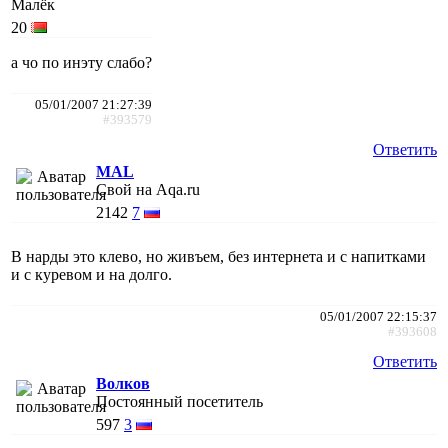
Малёк
20
а чо по инэту слабо?
05/01/2007 21:27:39
#393579
Ответить
MAL
Свой на Aqa.ru
2142
7
В нарды это клево, но живъем, без интернета и с напитками
и с куревом и на долго.
05/01/2007 22:15:37
#393608
Ответить
Волков
Постоянный посетитель
597
3