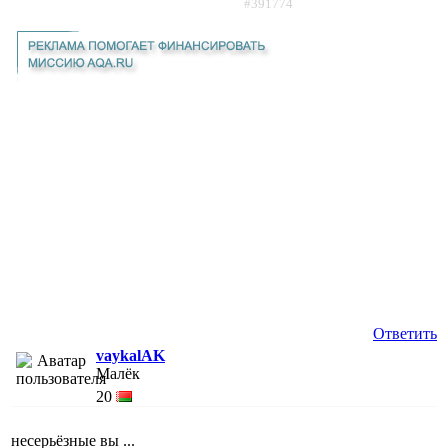
#391774
Ответить
vaykalAK
Малёк
20
несерьёзные вы ...