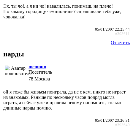
Эх, ты чо!, а я ни чо! навалилась, понимаш, на плечо!
По какому городищу чемпионишь? спрашивали тебя уже,
човокалка!
05/01/2007 22:25:44
#393611
Ответить
нарды
memnun
Посетитель
78
Москва
ой я тоже бы живьем поиграла, да не с кем, никто не играет
из знакомых. Раньше по нескольку часов подряд могла
играть, а сейчас уже и правила некому напомнить, только
длинные нарды помню.
05/01/2007 23:26:31
#393649