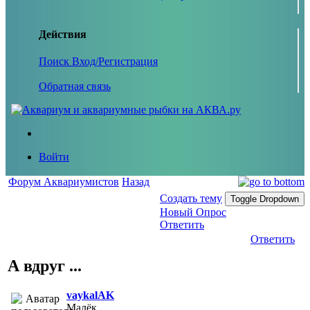
Действия
Поиск
Вход/Регистрация
Обратная связь
Войти
Форум Аквариумистов
Назад
Создать тему
Toggle Dropdown
Новый Опрос
Ответить
Ответить
А вдруг ...
vaykalAK
Малёк