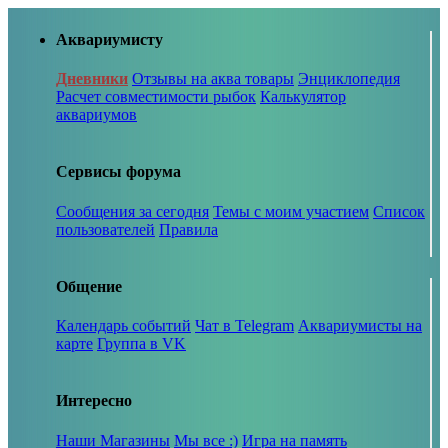
Аквариумисту
Дневники
Отзывы на аква товары
Энциклопедия
Расчет совместимости рыбок
Калькулятор
аквариумов
Сервисы форума
Сообщения за сегодня
Темы с моим участием
Список
пользователей
Правила
Общение
Календарь событий
Чат в Telegram
Аквариумисты на
карте
Группа в VK
Интересно
Наши Магазины
Мы все :)
Игра на память