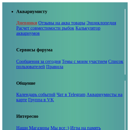
Аквариумисту
Дневники
Отзывы на аква товары
Энциклопедия
Расчет совместимости рыбок
Калькулятор
аквариумов
Сервисы форума
Сообщения за сегодня
Темы с моим участием
Список
пользователей
Правила
Общение
Календарь событий
Чат в Telegram
Аквариумисты на
карте
Группа в VK
Интересно
Наши Магазины
Мы все :)
Игра на память