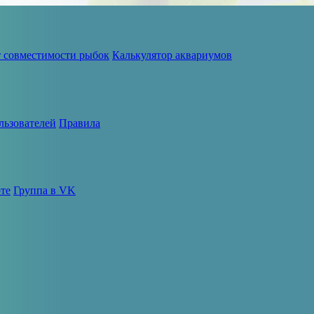
т совместимости рыбок
Калькулятор аквариумов
льзователей
Правила
те
Группа в VK