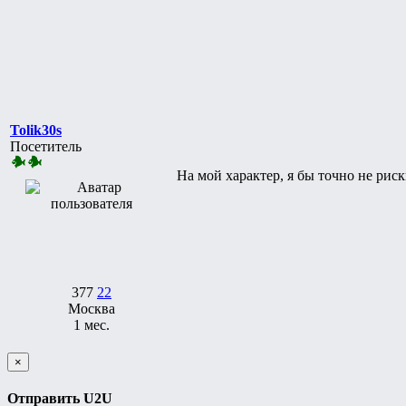
Tolik30s
Посетитель
На мой характер, я бы точно не риск
377
22
Москва
1 мес.
×
Отправить U2U