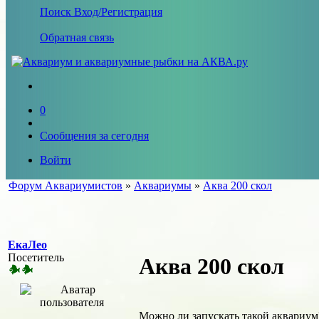
Поиск
Вход/Регистрация
Обратная связь
0
Сообщения за сегодня
Войти
Форум Аквариумистов
»
Аквариумы
»
Аква 200 скол
ЕкаЛео
Посетитель
Аква 200 скол
Можно ли запускать такой аквариум