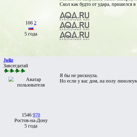
Скол как будто от удара, пришелся 
106
2
5 года
Juliz
Завсегдатай
Я бы не рискнула.
Но если у вас дом, на полу линолеу
1546
970
Ростов-на-Дону
5 года