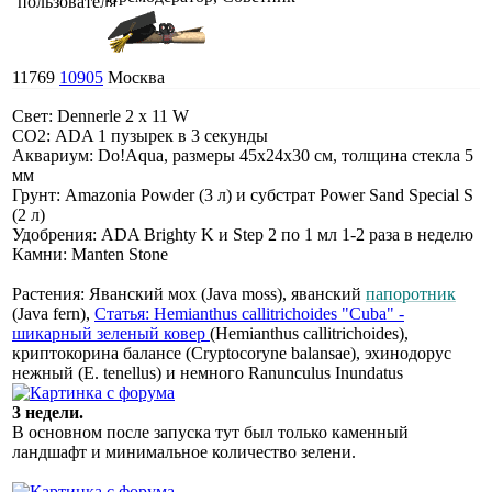
11769
10905
Москва
Свет: Dennerle 2 x 11 W
СО2: ADA 1 пузырек в 3 секунды
Аквариум: Do!Aqua, размеры 45х24х30 см, толщина стекла 5
мм
Грунт: Amazonia Powder (3 л) и субстрат Power Sand Special S
(2 л)
Удобрения: ADA Brighty K и Step 2 по 1 мл 1-2 раза в неделю
Камни: Manten Stone
Растения: Яванский мох (Java moss), яванский
папоротник
(Java fern),
Статья: Hemianthus callitrichoides "Cuba" -
шикарный зеленый ковер
(Hemianthus callitrichoides),
криптокорина балансе (Cryptocoryne balansae), эхинодорус
нежный (E. tenellus) и немного Ranunculus Inundatus
3 недели.
В основном после запуска тут был только каменный
ландшафт и минимальное количество зелени.