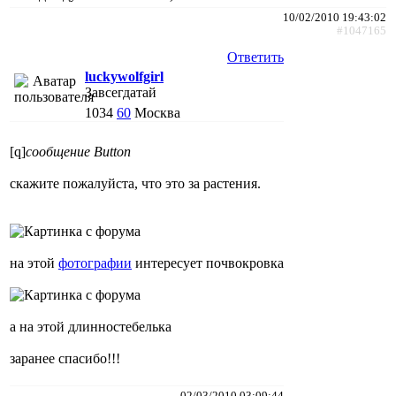
10/02/2010 19:43:02
#1047165
Ответить
luckywolfgirl
Завсегдатай
1034
60
Москва
[q]
сообщение Button
скажите пожалуйста, что это за растения.
на этой
фотографии
интересует почвокровка
а на этой длинностебелька
заранее спасибо!!!
02/03/2010 03:09:44