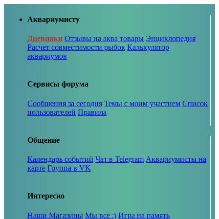
Аквариумисту
Дневники
Отзывы на аква товары
Энциклопедия
Расчет совместимости рыбок
Калькулятор
аквариумов
Сервисы форума
Сообщения за сегодня
Темы с моим участием
Список
пользователей
Правила
Общение
Календарь событий
Чат в Telegram
Аквариумисты на
карте
Группа в VK
Интересно
Наши Магазины
Мы все :)
Игра на память