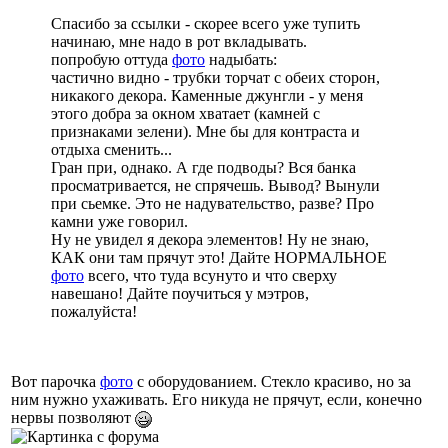
Спасибо за ссылки - скорее всего уже тупить
начинаю, мне надо в рот вкладывать.
попробую оттуда
фото
надыбать:
частично видно - трубки торчат с обеих сторон,
никакого декора. Каменные джунгли - у меня
этого добра за окном хватает (камней с
признаками зелени). Мне бы для контраста и
отдыха сменить...
Гран при, однако. А где подводы? Вся банка
просматривается, не спрячешь. Вывод? Вынули
при сьемке. Это не надувательство, разве? Про
камни уже говорил.
Ну не увидел я декора элементов! Ну не знаю,
КАК они там прячут это! Дайте НОРМАЛЬНОЕ
фото
всего, что туда всунуто и что сверху
навешано! Дайте поучиться у мэтров,
пожалуйста!
Вот парочка
фото
с оборудованием. Стекло красиво, но за
ним нужно ухаживать. Его никуда не прячут, если, конечно
нервы позволяют