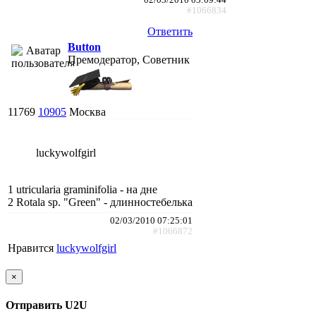
#1066834
Ответить
Button
Премодератор, Советник
11769
10905
Москва
luckywolfgirl
1 utricularia graminifolia - на дне
2 Rotala sp. "Green" - длинностебелька
02/03/2010 07:25:01
#1066872
Нравится
luckywolfgirl
×
Отправить U2U