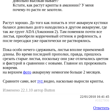
довольно высокая бывает?
Кстати, как растут крипты в амазонии? У меня
почему-то расти не захотели.
Растут хорошо. До того как попасть в этот аквариум кустики
балансе довольно долго находились в другом аквариуме, где
так же грунт ADA (Амазония 2). Там поменяли почти все
листья, приобрели корричневый оттенок и рифленость, а
после пересадки уже практически не растворялись.
Пока особо нечего сдерживать, листья вполне приемлемой
длины. Во время последней прополки, правда, пришлось
срезать старые листья, поскольку они уже отличались цветом
и фактурой в сравнении с новыми. Главное их прореживать
вовремя.
на верхнем
фото
аквариуму немногим больше 2 месяцев.
Сравните сами, вот
тут
видно, насколько выросли крипты.
Изменено 22.1.10 автор Button
22/01/2010 16:41:45
#1027906
Ответить