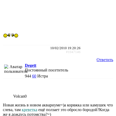
10/02/2010 19:20:26
#1047146
Ответить
Degett
Постоянный посетитель
944
60
Истра
Volcan0
Новая жизнь в новом аквариуме=)а коряжка или камушек что
слева, там
креветка
ещё ползает это обросло бородой?Когда
же я дождусь потомства?=)