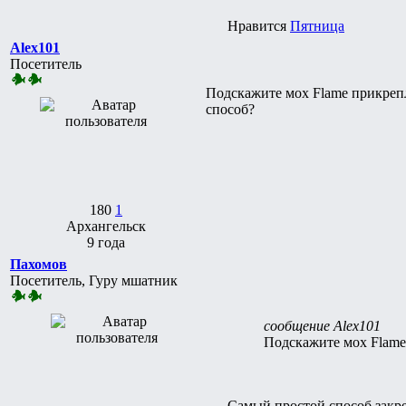
Нравится
Пятница
Alex101
Посетитель
Подскажите мох Flame прикрепля
способ?
180
1
Архангельск
9 года
Пахомов
Посетитель, Гуру мшатник
сообщение Alex101
Подскажите мох Flame 
Самый простой способ закре