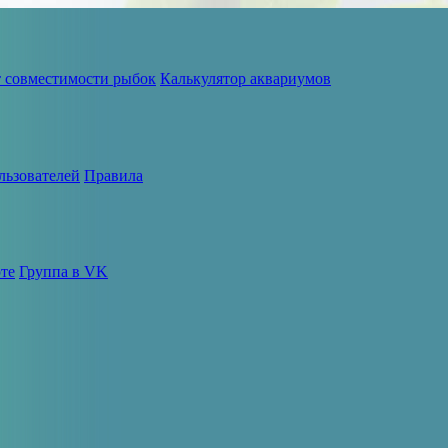
т совместимости рыбок
Калькулятор аквариумов
льзователей
Правила
те
Группа в VK