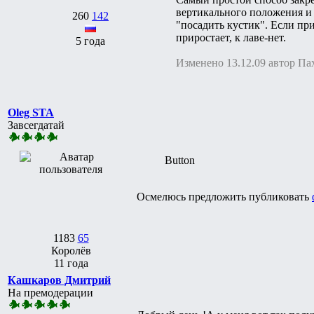
вертикального положения и 
260
142
"посадить кустик". Если при
приростает, к лаве-нет.
5 года
Изменено 13.12.09 автор Па
Oleg STA
Завсегдатай
Button
Осмелюсь предложить публиковать
1183
65
Королёв
11 года
Кашкаров Дмитрий
На премодерации