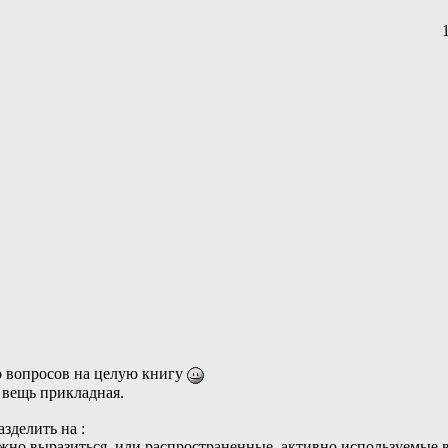
о вопросов на целую книгу
 вещь прикладная.
зделить на :
ожно выразиться, или распространенные, активно используемые 