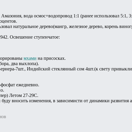
Амазония, вода осмос+водопровод 1:1 (ранее использовал 5:1, 3:
оцентов.
зовал натуральное дерево(мангр, железное дерево, корень виног
r 942. Освешение ступенчатое:
екорированы
мхами
на присосках.
ора, два выхлопа).
ернера-7шт., Индийский стеклянный сом 4шт.(к свету привыкли
-фосфат ежедневно.
о.
лер) Летом 27-29С.
и буду вносить изменения, в зависимисти от динамики развития
мов