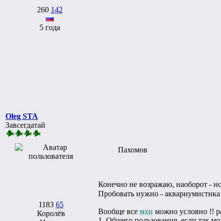
260
142
5 года
Oleg STA
Завсегдатай
Пахомов
Конечно не возражаю, наоборот - н
Пробовать нужно - аквариумистика
1183
65
Вообще все
мхи
можно условно !! ра
Королёв
1. Общего пользования, если так м