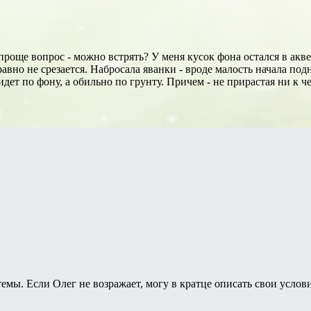
роще вопрос - можно встрять? У меня кусок фона остался в акве
 равно не срезается. Набросала яванки - вроде малость начала по
 идет по фону, а обильно по грунту. Причем - не прирастая ни к ч
емы. Если Олег не возражает, могу в кратце описать свои услови