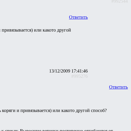
#992544
Ответить
и привязывается) или какото другой
13/12/2009 17:41:46
#995276
Ответить
ь коряги и привязывается) или какото другой способ?
е к стеклу. Выросшие веточки постепенно отгибаются от