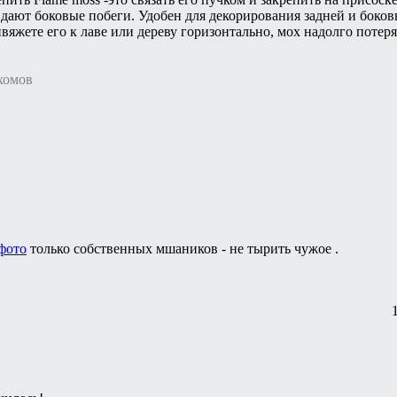
дают боковые побеги. Удобен для декорирования задней и боко
вяжете его к лаве или дереву горизонтально, мох надолго потеряе
хомов
фото
только собственных мшаников - не тырить чужое .