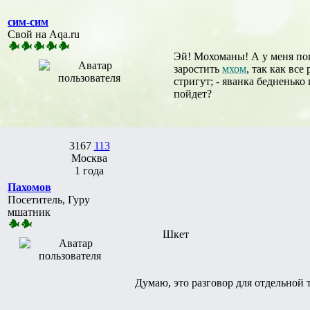
сим-сим
Свой на Aqa.ru
Эй! Мохоманы! А у меня поп
заростить
мхом
, так как все
стригут; - яванка бедненько
пойдет?
3167
113
Москва
1 года
Пахомов
Посетитель, Гуру
мшатник
Шкет
Думаю, это разговор для отдельной т