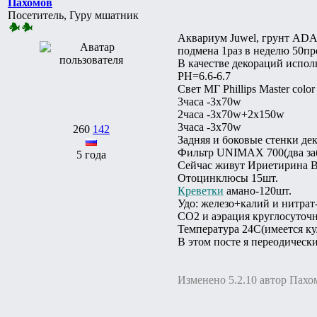
Пахомов
Посетитель, Гуру мшатник
Аквариум Juwel, грунт АDA 
подмена 1раз в неделю 50пр
В качестве декораций исполь
PH=6.6-6.7
Свет МГ Phillips Master colo
3часа -3х70w
2часа -3х70w+2х150w
3часа -3х70w
260
142
Задняя и боковые стенки д
Фильтр UNIMAX 700(два заб
5 года
Сейчас живут Ириетирина В
Отоцинклюсы 15шт.
Креветки
амано-120шт.
Удо: железо+калий и нитрат
СО2 и аэрация круглосуточн
Температура 24С(имеется ку
В этом посте я переодическ
Изменено 5.2.10 автор Пахо