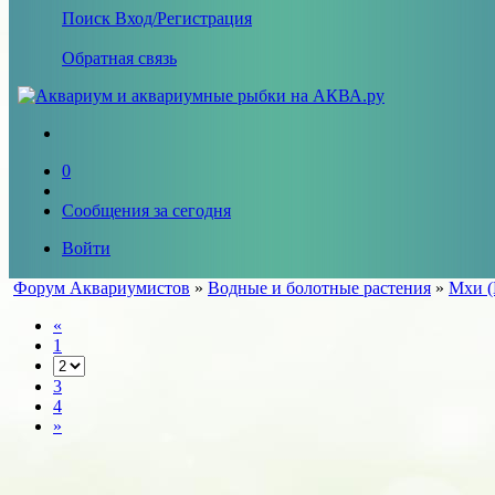
Поиск
Вход/Регистрация
Обратная связь
0
Сообщения за сегодня
Войти
Форум Аквариумистов
»
Водные и болотные растения
»
Мхи (
«
1
3
4
»