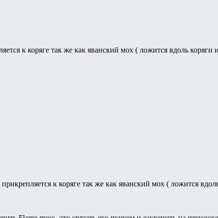
ется к коряге так же как яванский мох ( ложится вдоль коряги 
прикрепляется к коряге так же как яванский мох ( ложится вдол
пить Flame moss -это связать его пучком и закрепить на присоск