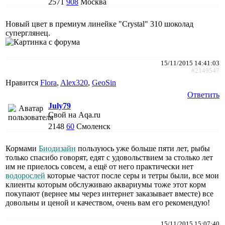
2571
908
Москва
Новый цвет в премиум линейке "Crystal" 310 шоколад
суперглянец.
15/11/2015 14:41:03
#2149547
Нравится
Flora
,
Alex320
,
GeoSin
Ответить
July79
Свой на Aqa.ru
2148
60
Смоленск
Кормами
Биодизайн
пользуюсь уже больше пяти лет, рыбы
только спасибо говорят, едят с удовольствием за столько лет
им не приелось совсем, а ещё от него практически нет
водорослей
которые частот после серы и тетры были, все мои
клиенты которым обслуживаю аквариумы тоже этот корм
покупают (вернее мы через интернет заказывает вместе) все
довольны и ценой и качеством, очень вам его рекомендую!
15/11/2015 15:07:40