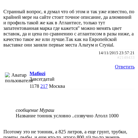
Странный вопрос, я думал что об этом и так уже известно, по
крайней мере на сайте стоит точное описание, да алюминий
и профиль такой же как в Атлантисе, только тут
запатентованная марка где кажется" можно менять цвет
вставок, да и цена по сравнению с атлантисом в разы ниже, а
качество такое же или лучше.Так как на Европейской
выставке они заняли первые места Альтум и Crystal.
14/11/2015 23:57:21
#2149433
Ответить
Mafiozi
Завсегдатай
1178
217
Москва
сообщение Мураш
Название тонник условно ..созвучно Атолл 1000
Поэтому это не тонник, а 825 литров, а еще грунт, трубки,
помпы, рыбы, и еще что-то, итого 800 л)) ты-то знаешь