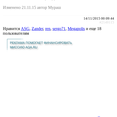
Изменено 21.11.15 автор Мураш
14/11/2015 00:09:44
#2149115
Нравится
АSG
,
Zander
,
ren
,
sergo71
,
Megapolis
и еще
18
пользователям