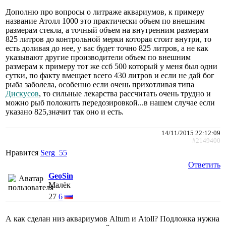
Дополню про вопросы о литраже аквариумов, к примеру
название Атолл 1000 это практически объем по внешним
размерам стекла, а точный объем на внутренним размерам
825 литров до контрольной мерки которая стоит внутри, то
есть доливая до нее, у вас будет точно 825 литров, а не как
указывают другие производители объем по внешним
размерам к примеру тот же ссб 500 который у меня был одни
сутки, по факту вмещает всего 430 литров и если не дай бог
рыба заболела, особенно если очень прихотливая типа
Дискусов
, то сильные лекарства рассчитать очень трудно и
можно рыб положить передозировкой...в нашем случае если
указано 825,значит так оно и есть.
14/11/2015 22:12:09
#2149400
Нравится
Serg_55
Ответить
GeoSin
Малёк
27
6
А как сделан низ аквариумов Altum и Atoll? Подложка нужна