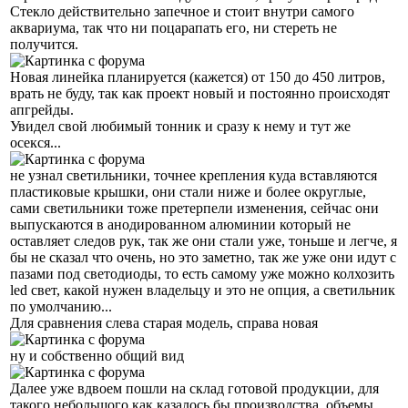
Стекло действительно запечное и стоит внутри самого
аквариума, так что ни поцарапать его, ни стереть не
получится.
Новая линейка планируется (кажется) от 150 до 450 литров,
врать не буду, так как проект новый и постоянно происходят
апгрейды.
Увидел свой любимый тонник и сразу к нему и тут же
осекся...
не узнал светильники, точнее крепления куда вставляются
пластиковые крышки, они стали ниже и более округлые,
сами светильники тоже претерпели изменения, сейчас они
выпускаются в анодированном алюминии который не
оставляет следов рук, так же они стали уже, тоньше и легче, я
бы не сказал что очень, но это заметно, так же уже они идут с
пазами под светодиоды, то есть самому уже можно колхозить
led свет, какой нужен владельцу и это не опция, а светильник
по умолчанию...
Для сравнения слева старая модель, справа новая
ну и собственно общий вид
Далее уже вдвоем пошли на склад готовой продукции, для
такого небольшого как казалось бы производства, объемы