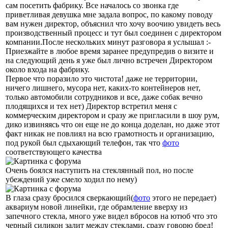
сам посетить фабрику. Все началось со звонка где
приветливая девушка мне задала вопрос, по какому поводу
вам нужен директор, объяснил что хочу воочию увидеть весь
производственный процесс и тут был соединен с директором
компании.После нескольких минут разговора я услышал :-
Приезжайте в любое время заранее предупредив о визите и
на следующий день я уже был лично встречен Директором
около входа на фабрику.
Первое что поразило это чистота! даже не территории,
ничего лишнего, мусора нет, каких-то контейнеров нет,
только автомобили сотрудников и все, даже собак вечно
плодящихся и тех нет) Директор встретил меня с
коммерческим директором и сразу же пригласили в шоу рум,
дико извиняясь что он еще не до конца доделан, но даже этот
факт никак не повлиял на всю грамотность и организацию,
под рукой был сдыхающий телефон, так что
фото
соответствующего качества
Очень боялся наступить на стеклянный пол, но после
убеждений уже смело ходил по нему)
В глаза сразу бросился сверкающий(
фото
этого не передает)
аквариум новой линейки, где обрамление вверху из
запечного стекла, много уже видел вбросов на ютюб что это
черный силикон залит между стеклами, сразу говорю бред!