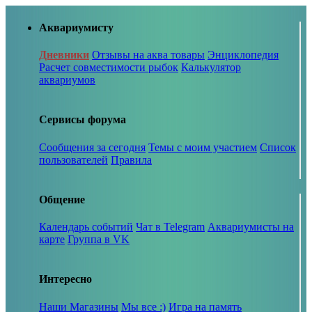
Аквариумисту
Дневники
Отзывы на аква товары
Энциклопедия
Расчет совместимости рыбок
Калькулятор
аквариумов
Сервисы форума
Сообщения за сегодня
Темы с моим участием
Список
пользователей
Правила
Общение
Календарь событий
Чат в Telegram
Аквариумисты на
карте
Группа в VK
Интересно
Наши Магазины
Мы все :)
Игра на память