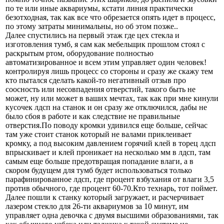
по те или иные аквариумы, кстати линия практически
безотходная, так как все что обрезается опять идет в процесс,
по этому затраты минимальны, но об этом позже..
Далее спустились на первый этаж где цех стекла и
изготовления тумб, я сам как мебельщик прошлом стоял с
раскрытым ртом, оборудование полностью
автоматизированное и всем этим управляет один человек!
контролируя лишь процесс со стороны и сразу же скажу тем
кто пытался сделать какой-то негативный отзыв про
соосность или несовпадения отверстий, такого быть не
может, ну или может в ваших мечтах, так как при мне кинули
кусочек лдсп на станок и он сразу же отключился, дабы не
было сбоя в работе и как следствие не правильные
отверстия.По поводу кромки удивился еще больше, сейчас
там уже стоит станок который не валами приклеивает
кромку, а под высоким давлением горячий клей в торец лдсп
впрыскивает и клей проникает на несколько мм в лдсп, там
самым еще больше предотвращая попадание влаги, а в
скором будущем для тумб будет использоваться только
парафинированное лдсп, где процент взбухания от влаги 3,5
против обычного, где процент 60-70.Кто технарь, тот поймет.
Далее пошли к станку который загружает, и расчерчивает
лазером стекло для 26-ти аквариумов за 10 минут, им
управляет одна девочка с двумя высшими образованиями, так