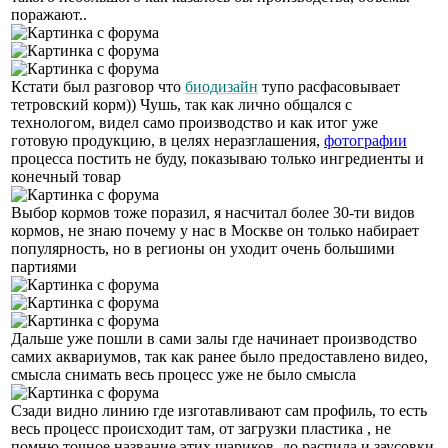
поражают..
Кстати был разговор что
биодизайн
тупо расфасовывает
тетровский корм)) Чушь, так как лично общался с
технологом, видел само производство и как итог уже
готовую продукцию, в целях неразглашения,
фотографии
процесса постить не буду, показываю только ингредиенты и
конечный товар
Выбор кормов тоже поразил, я насчитал более 30-ти видов
кормов, не знаю почему у нас в Москве он только набирает
популярность, но в регионы он уходит очень большими
партиями
Дальше уже пошли в сами залы где начинает производство
самих аквариумов, так как ранее было предоставлено видео,
смысла снимать весь процесс уже не было смысла
Сзади видно линию где изготавливают сам профиль, то есть
весь процесс происходит там, от загрузки пластика , не
помню точное название этих шариков, до распила и заусовки