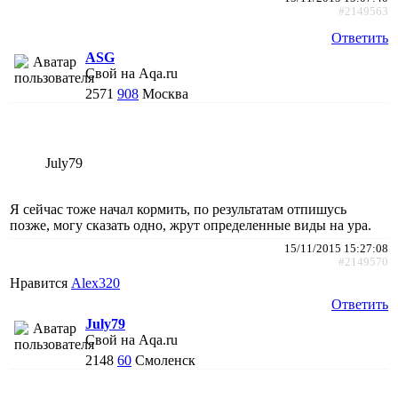
#2149563
Ответить
АSG
Свой на Aqa.ru
2571
908
Москва
July79
Я сейчас тоже начал кормить, по результатам отпишусь
позже, могу сказать одно, жрут определенные виды на ура.
15/11/2015 15:27:08
#2149570
Нравится
Alex320
Ответить
July79
Свой на Aqa.ru
2148
60
Смоленск