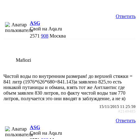
Ответить
АSG
Свой на Aqa.ru
2571
908
Москва
Mafiozi
Чистой воды по внутренним размерам! до верхней стяжки =
841 литр (1976*626*680=841.143)а заявлено 825,то есть
никакой путаницы и обмана, взять тот же Антлантис где
объем заявлен 830 литров, по факту чистой воды там 770
литров, получается это они вводят в заблуждение, а не я)
15/11/2015 11:25:59
#2149485
Ответить
АSG
Свой на Aqa.ru