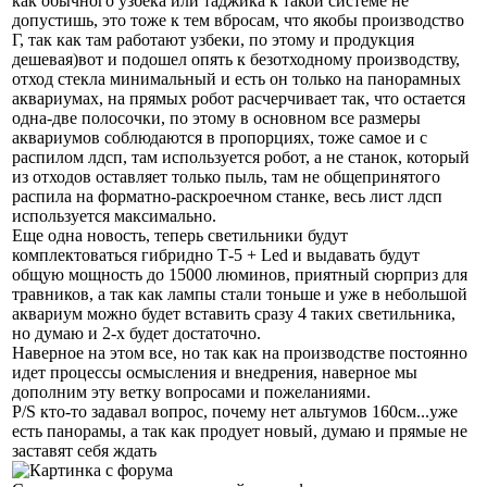
как обычного узбека или таджика к такой системе не
допустишь, это тоже к тем вбросам, что якобы производство
Г, так как там работают узбеки, по этому и продукция
дешевая)вот и подошел опять к безотходному производству,
отход стекла минимальный и есть он только на панорамных
аквариумах, на прямых робот расчерчивает так, что остается
одна-две полосочки, по этому в основном все размеры
аквариумов соблюдаются в пропорциях, тоже самое и с
распилом лдсп, там используется робот, а не станок, который
из отходов оставляет только пыль, там не общепринятого
распила на форматно-раскроечном станке, весь лист лдсп
используется максимально.
Еще одна новость, теперь светильники будут
комплектоваться гибридно Т-5 + Led и выдавать будут
общую мощность до 15000 люминов, приятный сюрприз для
травников, а так как лампы стали тоньше и уже в небольшой
аквариум можно будет вставить сразу 4 таких светильника,
но думаю и 2-х будет достаточно.
Наверное на этом все, но так как на производстве постоянно
идет процессы осмысления и внедрения, наверное мы
дополним эту ветку вопросами и пожеланиями.
P/S кто-то задавал вопрос, почему нет альтумов 160см...уже
есть панорамы, а так как продует новый, думаю и прямые не
заставят себя ждать