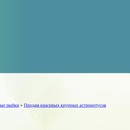
ые рыбки
»
Продам красивых крупных астронотусов