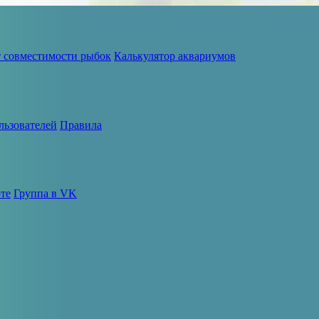
т совместимости рыбок
Калькулятор аквариумов
льзователей
Правила
те
Группа в VK