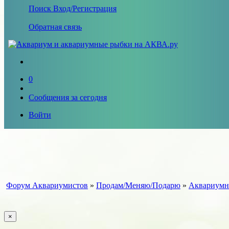
Поиск
Вход/Регистрация
Обратная связь
0
Сообщения за сегодня
Войти
Форум Аквариумистов
»
Продам/Меняю/Подарю
»
Аквариумн
×