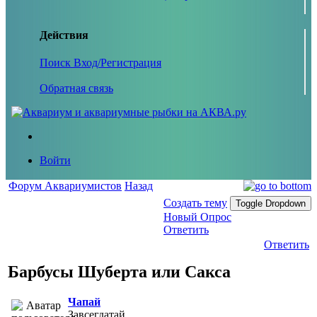
Действия
Поиск
Вход/Регистрация
Обратная связь
Войти
Форум Аквариумистов
Назад
Создать тему
Toggle Dropdown
Новый Опрос
Ответить
Ответить
Барбусы Шуберта или Сакса
Чапай
Завсегдатай