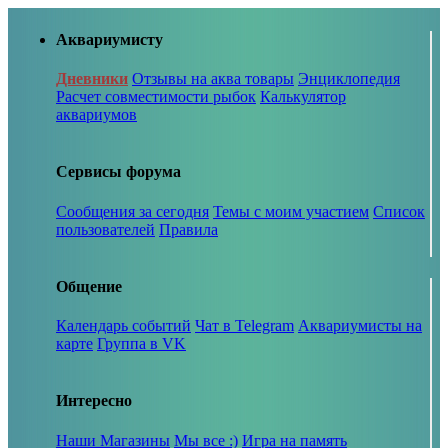
Аквариумисту
Дневники
Отзывы на аква товары
Энциклопедия
Расчет совместимости рыбок
Калькулятор
аквариумов
Сервисы форума
Сообщения за сегодня
Темы с моим участием
Список
пользователей
Правила
Общение
Календарь событий
Чат в Telegram
Аквариумисты на
карте
Группа в VK
Интересно
Наши Магазины
Мы все :)
Игра на память