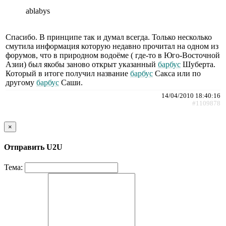
ablabys
Спасибо. В принципе так и думал всегда. Только несколько
смутила информация которую недавно прочитал на одном из
форумов, что в природном водоёме ( где-то в Юго-Восточной
Азии) был якобы заново открыт указанный
барбус
Шуберта.
Который в итоге получил название
барбус
Сакса или по
другому
барбус
Саши.
14/04/2010 18:40:16
#1109878
×
Отправить U2U
Тема: