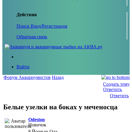
Действия
Поиск
Вход/Регистрация
Обратная связь
Войти
Форум Аквариумистов
Назад
Создать тему
Ответить
Ответить
Белые узелки на боках у меченосца
Odeston
Новичок
8
Йошкар-Ола