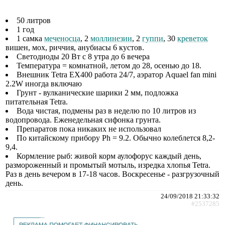
50 литров
1 год
1 самка
меченосца
, 2
моллинезии
, 2
гуппи
, 30
креветок
вишен, мох, риччия, анубиасы 6 кустов.
Светодиоды 20 Вт с 8 утра до 6 вечера
Температура = комнатной, летом до 28, осенью до 18.
Внешник Tetra EX400 работа 24/7, аэратор Aquael fan mini
2.2W иногда включаю
Грунт - вулканические шарики 2 мм, подложка
питательная Tetra.
Вода чистая, подмены раз в неделю по 10 литров из
водопровода. Еженедельная сифонка грунта.
Препаратов пока никаких не использовал
По китайскому прибору Ph = 9.2. Обычно колеблется 8,2-
9,4.
Кормление рыб: живой корм аулофорус каждый день,
размороженный и промытый мотыль, изредка хлопья Tetra.
Раз в день вечером в 17-18 часов. Воскресенье - разгрузочный
день.
24/09/2018 21:33:32
#2537285