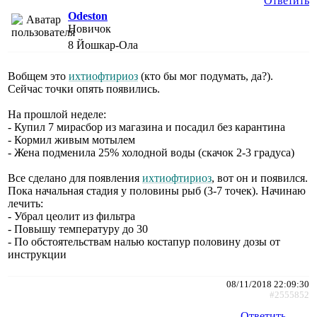
Ответить
Odeston
Новичок
8
Йошкар-Ола
Вобщем это
ихтиофтириоз
(кто бы мог подумать, да?).
Сейчас точки опять появились.
На прошлой неделе:
- Купил 7 мирасбор из магазина и посадил без карантина
- Кормил живым мотылем
- Жена подменила 25% холодной воды (скачок 2-3 градуса)
Все сделано для появления
ихтиофтириоз
, вот он и появился.
Пока начальная стадия у половины рыб (3-7 точек). Начинаю
лечить:
- Убрал цеолит из фильтра
- Повышу температуру до 30
- По обстоятельствам налью костапур половину дозы от
инструкции
08/11/2018 22:09:30
#2555852
Ответить