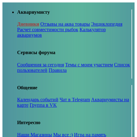
Аквариумисту
Дневники
Отзывы на аква товары
Энциклопедия
Расчет совместимости рыбок
Калькулятор
аквариумов
Сервисы форума
Сообщения за сегодня
Темы с моим участием
Список
пользователей
Правила
Общение
Календарь событий
Чат в Telegram
Аквариумисты на
карте
Группа в VK
Интересно
Наши Магазины
Мы все :)
Игра на память