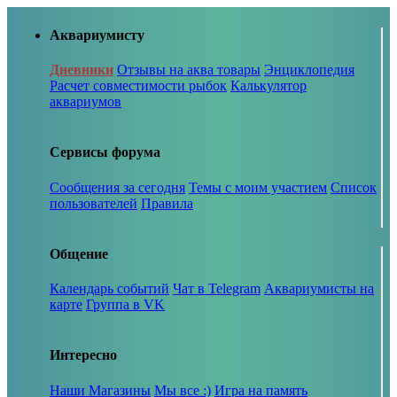
Аквариумисту
Дневники
Отзывы на аква товары
Энциклопедия
Расчет совместимости рыбок
Калькулятор
аквариумов
Сервисы форума
Сообщения за сегодня
Темы с моим участием
Список
пользователей
Правила
Общение
Календарь событий
Чат в Telegram
Аквариумисты на
карте
Группа в VK
Интересно
Наши Магазины
Мы все :)
Игра на память