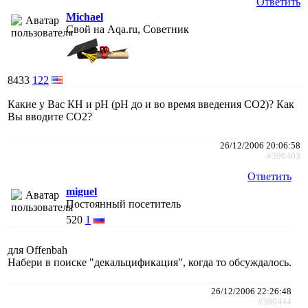
Ответить
Michael
Свой на Aqa.ru, Советник
8433
122
Какие у Вас КН и рН (рН до и во время введения СО2)? Как
Вы вводите СО2?
26/12/2006 20:06:58
#390403
Ответить
miguel
Постоянный посетитель
520
1
для Offenbah
Набери в поиске "декальцификация", когда то обсуждалось.
26/12/2006 22:26:48
#390444