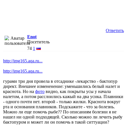
Ответить
Enot
Посетитель
74
1
http://img165.aqa.ru...
http://img165.aqa.ru...
гурами три дня провела в отсаднике -лекарство - бактопур
директ. Внешнее измененение: уменьшились белый налет и
краснота. Но на
фото
видно, как покрыты усы у начала
налетом, а потом расслоились кажый на два усика. Плавники
- одного почти нет. второй - только жилки. Краснота вокруг
рта и основания плавников. Подскажите - что за болезнь.
Можно ли еще помочь рыбе?? По описаниям болезни я не
нашел ни одной подходящей. Сколько можно ли лечить рыбу
бактопуром и может ли он помочь в такой ситтуации?