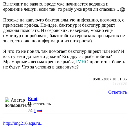
Выглядит не важно, вроде уже начинается водянка и
ерошение чешуи, если так, то рыбу уже вряд ли спасешь...
Похоже на какую-то бактериальную инфекцию, возможно, с
примесью грибка. По-идее, бактопур и бактопур директ
должны помогать. Из серовских, наверное, можно еще
омнипур попробовать, бактотабс (я серовских препаратов не
знаю, это так, по информации из интернета).
Я что-то не понял, так помогает бактопур директ или нет? И
как гурами до такого дожил? Его другая рыба побила?
Мраморные - весьма крепкие рыбы,
IMHO
просто так болеть
не будут. Что за условия в аквариуме?
05/01/2007 10:31:35
#393303
Ответить
Enot
Посетитель
74
1
http://img216.aqa.ru...