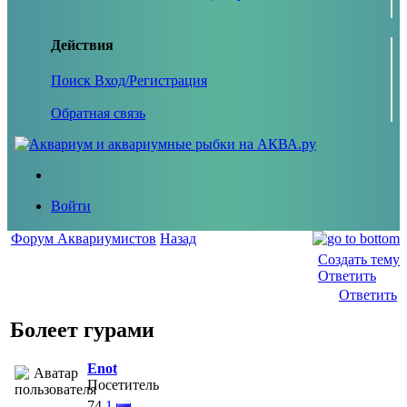
Действия
Поиск
Вход/Регистрация
Обратная связь
Войти
Форум Аквариумистов
Назад
Создать тему
Ответить
Ответить
Болеет гурами
Enot
Посетитель
74
1