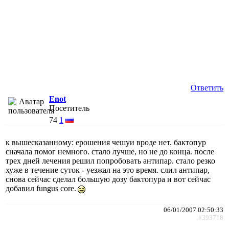
Ответить
Enot
Посетитель
74
1
к вышесказанному: ерошения чешуи вроде нет. бактопур
сначала помог немного. стало лучше, но не до конца. после
трех дней лечения решил попробовать антипар. стало резко
хуже в течение суток - уезжал на это время. слил антипар,
снова сейчас сделал большую дозу бактопура и вот сейчас
добавил fungus core.
06/01/2007 02:50:33
#393718