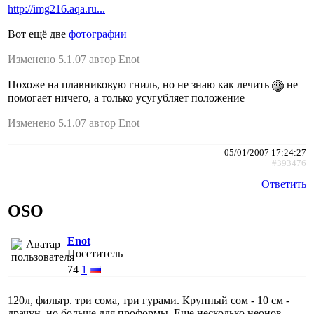
http://img216.aqa.ru...
Вот ещё две
фотографии
Изменено 5.1.07 автор Enot
Похоже на плавниковую гниль, но не знаю как лечить
не
помогает ничего, а только усугубляет положение
Изменено 5.1.07 автор Enot
05/01/2007 17:24:27
#393476
Ответить
OSO
Enot
Посетитель
74
1
120л, фильтр. три сома, три гурами. Крупный сом - 10 см -
драчун, но больше для проформы. Еще несколько неонов.