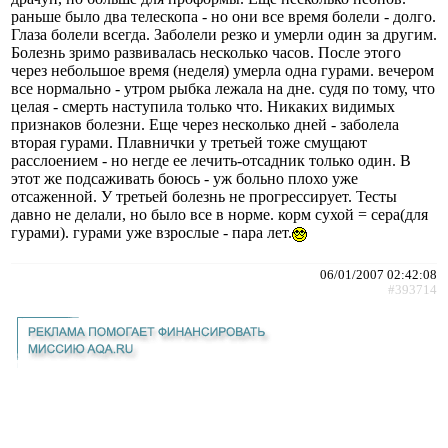
раньше было два телескопа - но они все время болели - долго.
Глаза болели всегда. Заболели резко и умерли один за другим.
Болезнь зримо развивалась несколько часов. После этого
через небольшое время (неделя) умерла одна гурами. вечером
все нормально - утром рыбка лежала на дне. судя по тому, что
целая - смерть наступила только что. Никаких видимых
признаков болезни. Еще через несколько дней - заболела
вторая гурами. Плавнички у третьей тоже смущают
расслоением - но негде ее лечить-отсадник только один. В
этот же подсаживать боюсь - уж больно плохо уже
отсаженной. У третьей болезнь не прогрессирует. Тесты
давно не делали, но было все в норме. корм сухой = сера(для
гурами). гурами уже взрослые - пара лет.
06/01/2007 02:42:08
#393714