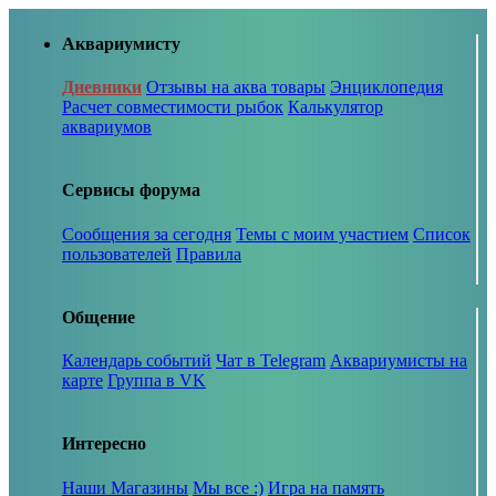
Аквариумисту
Дневники
Отзывы на аква товары
Энциклопедия
Расчет совместимости рыбок
Калькулятор
аквариумов
Сервисы форума
Сообщения за сегодня
Темы с моим участием
Список
пользователей
Правила
Общение
Календарь событий
Чат в Telegram
Аквариумисты на
карте
Группа в VK
Интересно
Наши Магазины
Мы все :)
Игра на память